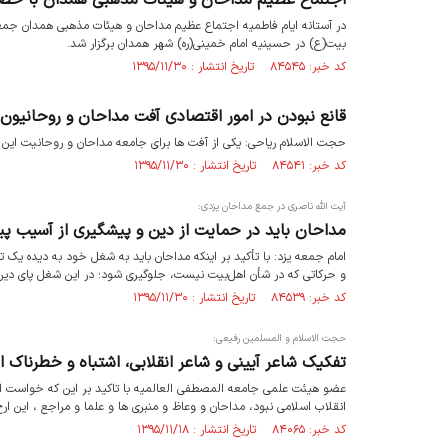
در آستانه ایام فاطمیه اجتماع عظیم مداحان و هیئات مذهبی همدان جم
بیت(ع) در حسینیه امام خمینی(ره) شهر همدان برگزار شد.
کد خبر: ۸۴۵۴۵ تاریخ انتشار : ۱۳۹۵/۱۱/۳۰
قانع نبودن در امور اقتصادی آفت مداحان و روحانیون
حجت الاسلام ریاحی: یکی از آفت ها برای جامعه مداحان و روحانیت این
کد خبر: ۸۴۵۴۱ تاریخ انتشار : ۱۳۹۵/۱۱/۳۰
آیت الله ناصری در جمع مداحان یزدی:
مداحان باید در حمایت از دین و پیشگیری از آسیب پ
امام جمعه یزد: با تأکید بر اینکه مداحان باید به شغل خود به دیده یک تکلی
و حرکاتی که در شأن اهل‌بیت نیست، جلوگیری شود؛ در این شغل پای دین
کد خبر: ۸۴۵۳۹ تاریخ انتشار : ۱۳۹۵/۱۱/۳۰
حجت الاسلام و المسلمین رفیعی:
تفکیک شاعر آیینی و شاعر انقلابی، اشتباه و خطرناک 
عضو هیئت علمی جامعه المصطفی العالمیه با تاکید بر این که خواست ام
انقلاب اسلامی نبود، مداحان و وعاظ و منبری ها و علما و مراجع ، این ارج
کد خبر: ۸۴۰۶۵ تاریخ انتشار : ۱۳۹۵/۱۱/۱۸