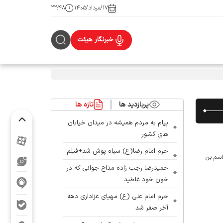
۱۷/مرداد/۱۴۰۵
۲۲:۴۸
خبرنگار هیئت
پربازدید ها
تازه ها
پیام به مردم همیشه در میدان خیابان
های کشور
حرم امام رضا(ع) سیاه پوش شد+فیلم
اسم بن
حمیدرضا رجب زاده مداح جوانی که در
خون خود غلطید
حرم امام علی (ع) مهیای عزاداری دهه
آخر صفر شد