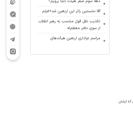
دهه سوم صفر هیئت کجا برویم؟
آقا نخستین زائر این اربعین شد+فیلم
تکذیب نقل قول منتسب به رهبر انقلاب
از سوی دفتر معظم‌له
مراسم عزاداری اربعین هیأت‌های
دانشجویی در جوار محل شهادت رهبر
انقلاب
«نوگفته»؛ شهاب مرادی دورهمی
نوجوانان را آغاز کرد
آلبوم بین‌المللی «یا لثارات الامام» با
حضور مداحان ایران و جهان عرب در
آستانه انتشار
که ایشان