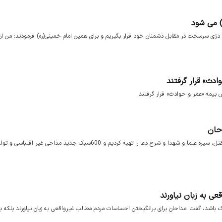
) می شود
یم دژی سرسخت در مقابل ذشمنان خود قرار بگیریم و برای همین امام خمینی(ره) فرمودند: من از
ث» قرار گرفتند
حان
حاج مهدی سلحشور: بیش از 10هزار فیش تحقیقاتی در بخش تاریخ و مقتل، سیره علما و شهدا و شرح دعا را تهیه کردیم و 600سبک جدید م
ی به زبان نیاورند
اک باشد، گفت: مداحان برای برانگیختن احساسات مردم مطالب غیرواقعی به زبان نیاورند بلکه ب