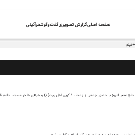
صفحه اصلی
گزارش تصویری
گفت‌وگو
شعرآئینی
+فیلم
خلج عصر امروز با حضور جمعی از وعاظ ، ذاکرین اهل بیت(ع) و هیئتی ها در مسجد جامع ق
ان بسیج مداحان و هیئت رزمندگان اسلام برگزار می‌شود.