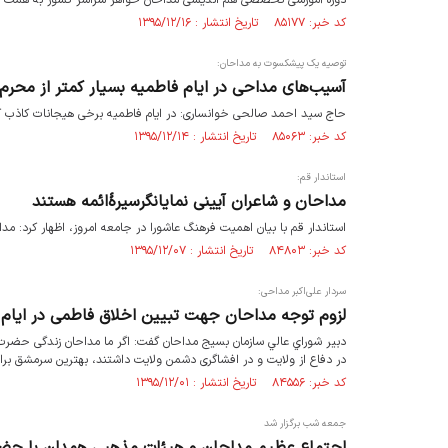
کد خبر: ۸۵۱۷۷ تاریخ انتشار : ۱۳۹۵/۱۲/۱۶
توصیه یک پیشکسوت به مداحان:
آسیب‌های مداحی در ایام فاطمیه بسیار کمتر از محر
حاج سید احمد صالحی خوانساری: در ایام فاطمیه برخی هیجانات کاذب کم
کد خبر: ۸۵۰۶۳ تاریخ انتشار : ۱۳۹۵/۱۲/۱۴
استاندار قم:
مداحان و شاعران آیینی نمایانگرسیرۀائمه هستند
استاندار قم با بیان اهمیت فرهنگ عاشورا در جامعه امروز، اظهار کرد: مدا
کد خبر: ۸۴۸۰۳ تاریخ انتشار : ۱۳۹۵/۱۲/۰۷
سردار علی‌اکبر مداحی:
لزوم توجه مداحان جهت تبیین اخلاق فاطمی در ایام 
دبير شوراي عالي سازمان بسیج مداحان گفت: اگر ما مداحان زندگی حضرت
در دفاع از ولایت و در افشاگری دشمن ولایت داشتند، بهترین سرمشق بر
کد خبر: ۸۴۵۵۶ تاریخ انتشار : ۱۳۹۵/۱۲/۰۱
جمعه شب برگزار شد
اجتماع عظیم مداحان و هیئات مذهبی همدان با حض