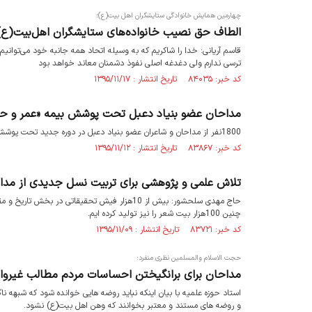
چهارمین همایش خانوادگی ستایشگران اهل بیت(ع)؛
الطاف حق نصیب خانواده‌های ستایشگران اهل‌بیت(ع
قاسم آریانی: خدا را شاکریم که به وسیله اتحاد همه جانبه خود می‌توان
ترسی ندارم ولی دغدغه اصلی نفوذ دشمنان معاند خواهد بود
کد خبر: ۸۴۰۳۵ تاریخ انتشار : ۱۳۹۵/۱۱/۱۷
مداحان عضو بنیاد دعبل تحت پوشش بیمه «عمر و حواد
1800نفر از مداحان و شاعران عضو بنیاد دعبل در دوره جدید تحت پوشش بیمه «عمر و حوادث» قرار گرفتند.
کد خبر: ۸۳۸۶۷ تاریخ انتشار : ۱۳۹۵/۱۱/۱۲
تلاش علمی و پژوهشی برای تربیت نسل جدیدی از مدا
چنین 100هزار بیت شعر را نیز تولید کرده ایم.
کد خبر: ۸۳۷۲۱ تاریخ انتشار : ۱۳۹۵/۱۱/۰۹
حجت الاسلام والمسلمین نظری منفرد:
مداحان برای برانگیختن احساسات مردم مطالب غیرواقع
استاد حوزه علمیه با بیان اینکه نباید روضه هایی خوانده شود که شبهه ن
و روضه های مستند و معتبر بخوانند که وهن اهل بیت(ع) نشود.