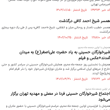
بیت(ع) عصر پنج شنبه دوم فروردین بر اثر ایست قلبی دعوت حق را لبیک گفت. عکاس :
امیرعباس تهرانی
کد خبر: ۱۲۹۳۷۴ تاریخ انتشار : ۱۴۰۳/۰۱/۰۵
همسر شیخ احمد کافی درگذشت
همسر خطیب نامدار و روحانی مبارز و انقلابی، شیخ «احمد کافی» پس از طی یک دوره بیماری
درگذشت.
کد خبر: ۱۲۸۸۱۰ تاریخ انتشار : ۱۴۰۲/۱۰/۲۵
همزمان با اولین جمعه ماه محرم:
شیرخوارگان حسینی به یاد حضرت علی‌اصغر(ع) به میدان
آمدند+عکس و فیلم
همزمان با نخستین روز جمعه ماه محرم، همایش شیرخوارگان حسینی در سراسر کشور و حتی
خارج از مرزهای ایران اسلامی برگزار شد و مادران نوزارادان شیرخوار خود را نذر قیام امام
زمان(عج) کردند.
کد خبر: ۱۲۷۱۳۲ تاریخ انتشار : ۱۴۰۲/۰۴/۳۰
در اولین جمعه ماه محرم؛
اجتماع شیرخوارگان حسینی فردا در مصلی و مهدیه تهران برگزار
می‌شود
همزمان با فرارسیدن اولین جمعه ماه محرم، مراسم شیرخوارگان حسینی با حضور مادران و