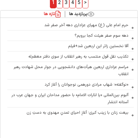
1
2
3
4
5
>
پربازدید ها
تازه ها
حرم امام علی (ع) مهیای عزاداری دهه آخر صفر شد
دهه سوم صفر هیئت کجا برویم؟
آقا نخستین زائر این اربعین شد+فیلم
تکذیب نقل قول منتسب به رهبر انقلاب از سوی دفتر معظم‌له
مراسم عزاداری اربعین هیأت‌های دانشجویی در جوار محل شهادت رهبر
انقلاب
«نوگفته»؛ شهاب مرادی دورهمی نوجوانان را آغاز کرد
آلبوم بین‌المللی «یا لثارات الامام» با حضور مداحان ایران و جهان عرب در
آستانه انتشار
بیعت زنان با زینب کبری؛ آغازِ احیای تمدنِ مهدوی به دستِ زن