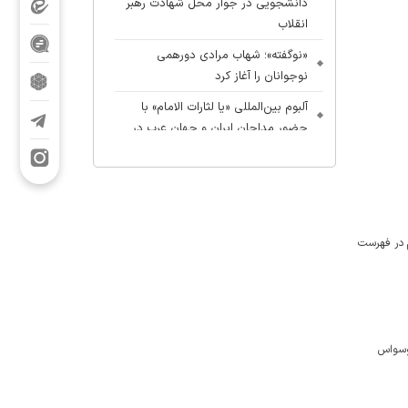
دانشجویی در جوار محل شهادت رهبر
انقلاب
«نوگفته»؛ شهاب مرادی دورهمی
نوجوانان را آغاز کرد
آلبوم بین‌المللی «یا لثارات الامام» با
حضور مداحان ایران و جهان عرب در
آستانه انتشار
بیعت زنان با زینب کبری؛ آغازِ احیای
تمدنِ مهدوی به دستِ زن
م در فهرست
 وسواس