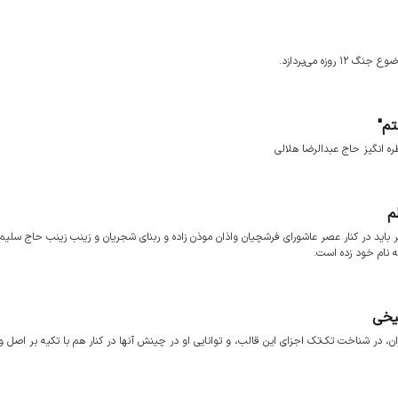
تم"
ه انگیز حاج عبدالرضا هلالی
م
اید در کنار عصر عاشورای فرشچیان واذان موذن زاده و ربنای شجریان و زینب زینب حاج سلی
 نام خود زده است.
شیخی
زان، در شناخت تک‌تک اجزای این قالب، و توانایی او در چینش آنها در کنار هم با تکیه بر اصل