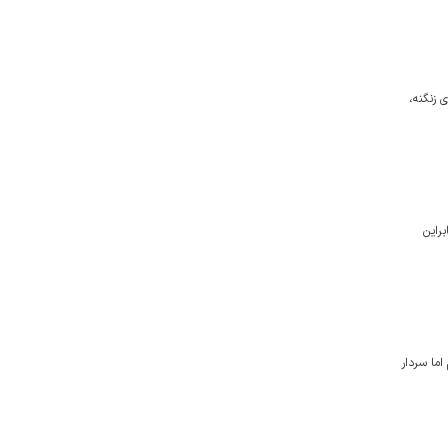
 زنگنه،
ه است بنابراین
اما سردار