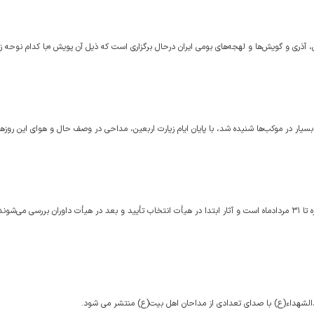
، آذری و گویش‌ها و لهجه‌های بومی ایران درحال برگزاری است که ذیل آن پویش «با کدام نوحه ز
ر در موکب‌ها شنیده شد، با پایان ایام زیارت اربعین، مداحی در وصف حال و هوای این روزهای
مهدی زنگنه دبیر نخستین کنگره ملی نوحه‌ گفت: مهلت ارسال به این کنگره تا ۳۱ مردادماه است و آثار ابتدا در هیأت انتخاب تأیید و بعد در هیأت داوران بررسی
الشهداء(ع) با صدای تعدادی از مداحان اهل بیت(ع) منتشر می شود.