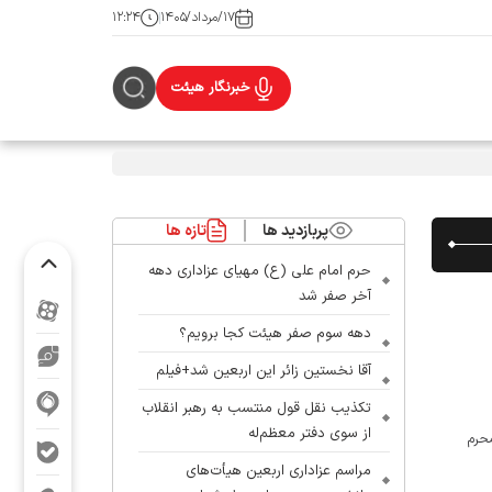
۱۷/مرداد/۱۴۰۵
۱۲:۲۴
خبرنگار هیئت
پربازدید ها
تازه ها
حرم امام علی (ع) مهیای عزاداری دهه
آخر صفر شد
دهه سوم صفر هیئت کجا برویم؟
آقا نخستین زائر این اربعین شد+فیلم
تکذیب نقل قول منتسب به رهبر انقلاب
از سوی دفتر معظم‌له
حرم
مراسم عزاداری اربعین هیأت‌های