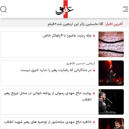
آخرین اخبار:
آقا نخستین زائر این اربعین شد+فیلم
چله زیارت عاشورا با ۴راهکارِ خاص
کربلایی حسین طاهری:
در مذاکراتی که رضایت رهبر را ندارد خبری نیست
روایت حاج مهدی رسولی از روضه خوانی در محل عروج رهبر
انقلاب
خاطره حاج مهدی سلحشور از توصیه های رهبر شهید انقلاب