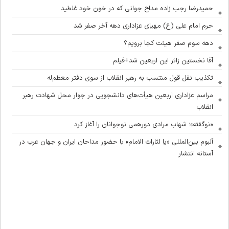
حمیدرضا رجب زاده مداح جوانی که در خون خود غلطید
حرم امام علی (ع) مهیای عزاداری دهه آخر صفر شد
دهه سوم صفر هیئت کجا برویم؟
آقا نخستین زائر این اربعین شد+فیلم
تکذیب نقل قول منتسب به رهبر انقلاب از سوی دفتر معظم‌له
مراسم عزاداری اربعین هیأت‌های دانشجویی در جوار محل شهادت رهبر
انقلاب
«نوگفته»؛ شهاب مرادی دورهمی نوجوانان را آغاز کرد
آلبوم بین‌المللی «یا لثارات الامام» با حضور مداحان ایران و جهان عرب در
آستانه انتشار