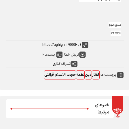
منبع:حوزه
211008
گزارش خطا
پسندها
0
اشتراک گذاری
برچسب ها:
گفتار
دین
لطمه
حجت الاسلام قرائتی
خبرهای
مرتبط