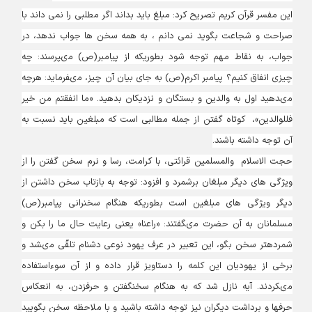
این مفسر قرآن کریم تصریح کرد: مبلغ باید بداند اگر مطلبی را نمی داند با
صراحت و شجاعت بگوید نمی دانم ، به همه سخن ها جواب ندهد، در
جواب، به نقاط مهم توجه شود بطوریکه از پیامبر(ص) مى‏پرسند: چه
چیزى انفاق كنیم؟ پیامبر اكرم‏(ص) به جاى بیان آن چیز، مى‏فرماید: هرچه
مى‏دهید اول به والدین و بستگان و نزدیكان بدهید. «ما انفقتم من خیر
فللوالدین»، کوتاه گفتن از جمله مطالبی است که مبلغین باید نسبت به
آن توجه داشته باشند.
حجت الاسلام والمسلمین قرائتی، با کرامت، رسا و نرم سخن گفتن را از
ویژگی های دیگر مبلغان برشمرد و افزود: توجه به بازتاب سخن داشتن از
دیگر ویژگی های مبلغین است بطوریکه هنگام سخنرانى پیامبر(ص)
مسلمانان به آن حضرت مى‏گفتند: «راعنا» یعنى رعایت حال ما را بكن و
شمرده‏تر سخن بگو، این تعبیر در عرف یهود نوعى دشنام تلقّى مى‏شد و
برخى از یهودیان این كلمه را دستاویز قرار داده و از آن سوءاستفاده
مى‏كردند. آیه نازل شد كه به هنگام سخن‏گفتن و حرف‏زدن، به انعكاس
حرف‏ها و برداشت دیگران نیز توجه داشته باشید و با ملاحظه سخن بگویید