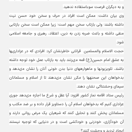
و به دیگران فرصت سوءاستفاده ندهید.
وی بیان داشت: ممكن است افراد در حرف و سخن خود حسن نیت
داشته باشند؛ ولى بازتاب سخن مهم است؛ زیرا ممكن است سخن بازتابى
منفى داشته و باعث ضربه زدن به دین، اعتقاد، رهبرى و جامعه اسلامى
شود.
حجت الاسلام والمسلمین قرائتی خاطرنشان کرد: افرادى كه در عزادارى‏ها
به عشق امام حسین‏(ع) قمه مى‏زنند باید به بازتاب عمل خود توجه داشته
باشند، تلویزیون‏ها و ماهواره‏هاى دنیا بدن خونى آنان را نشان مى‏دهد و
بدخواهان این صحنه‏ها را مكرر نشان مى‏دهند تا از اسلام و مسلمانان
سیماى وحشتناكى نشان دهند.
رئیس ستاد اقامه نماز کشور افزود: آیا عقل و شرع ما اجازه مى‏دهد جورى
عزادارى كنیم كه بدخواهان اسلام آن را دستاویز قرار داده و بر ضد مكتب و
مسلمانان پخش كنند و تحلیل كنند كه شیعیان یک مرض روانى دارند و
آن خودآزارى، خودزنى و خودكشى است و در دنیایى كه توجیه نیستند
ایجاد تردید و وحشت كنند؟