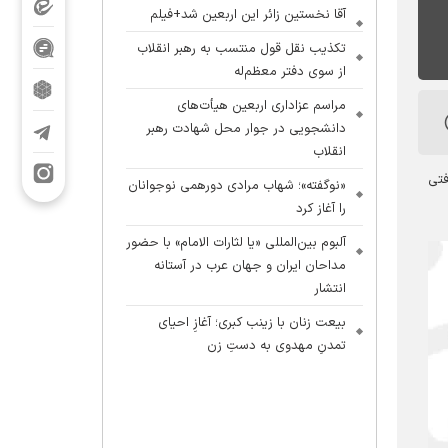
آقا نخستین زائر این اربعین شد+فیلم
تکذیب نقل قول منتسب به رهبر انقلاب
از سوی دفتر معظم‌له
مراسم عزاداری اربعین هیأت‌های
دانشجویی در جوار محل شهادت رهبر
انقلاب
فتی
«نوگفته»؛ شهاب مرادی دورهمی نوجوانان
را آغاز کرد
آلبوم بین‌المللی «یا لثارات الامام» با حضور
مداحان ایران و جهان عرب در آستانه
انتشار
بیعت زنان با زینب کبری؛ آغازِ احیای
تمدنِ مهدوی به دستِ زن