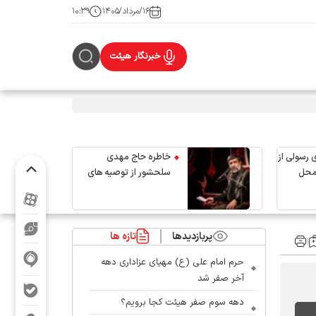
۱۶/مرداد/۱۴۰۵
۱۰:۳۹
خبرنگار هیئت
 رسولی از
خاطره حاج مهدی
محل
سلحشور از توصیه های
رهبر شهید انقلاب
پربازدیدها
تازه ها
حرم امام علی (ع) مهیای عزاداری دهه
آخر صفر شد
دهه سوم صفر هیئت کجا برویم؟