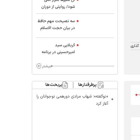
شود/ روایتی از دوران
کودکی و نوجوانی این
واعظ بزرگ و نویسنده و
سه نصیحت مهم حافظ
پژوهشگر جهان اسلام
در بیان حجت الاسلام
موسوی مطلق
کربلایی سید
گذاری
امیر‌حسینی در برنامه
ایران حسین(ع):
محسن چاوشی چه
بیشتر
خوب گفت که مردم خدا
مراقب ماست/ مردم
پرطرفدارها
پربحث‌ها
دهن تفرقه افکنان بزنند
«نوگفته»؛ شهاب مرادی دورهمی نوجوانان را
آغاز کرد