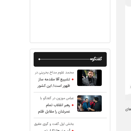
گفتگو
محمد غلوم مداح بحرینی در
گفت و گو با عقیق:
تشییع آقا مقدمه ساز
ظهور است/ این کشور
صاحب دارد
عباس موزون در گفتگو با
عقیق:
رهبر انقلاب تمام
های
عمرشان را مقابل ظلم
ایستادند پس نباید از
بخش اول گفت و گوی عقیق
شهادت ایشان شگفت
با استاد حسین انصاریان:
زده شد
آن منبرها تکرار نمی