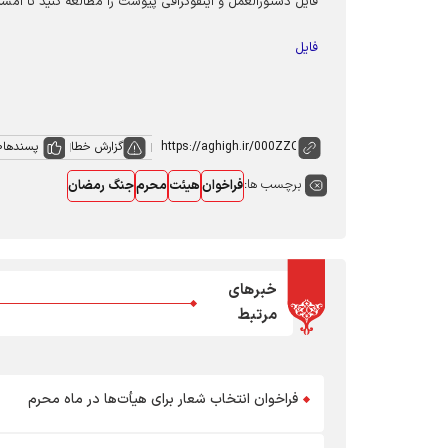
فایل دستورالعمل و اینفوگرافی پیوست را مطالعه کنید تا امسال،
فایل
گزارش خطا
پسندها
0
برچسب ها:
فراخوان
هیئت
محرم
جنگ رمضان
خبرهای
مرتبط
فراخوان انتخاب شعار برای هیأت‌ها در ماه محرم