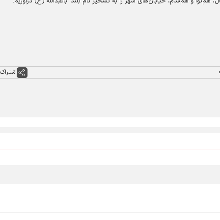
 هم‌نوا و هم‌قدم، خیابان‌های شهر را به تسخیر نام بلند اباعبدالله (ع) درآوریم.
اشتراک 