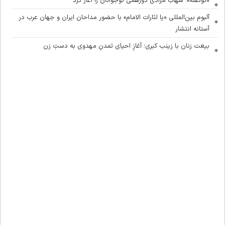
«نوگفته»؛ شهاب مرادی دورهمی نوجوانان را آغاز کرد
آلبوم بین‌المللی «یا لثارات الامام» با حضور مداحان ایران و جهان عرب در
آستانه انتشار
بیعت زنان با زینب کبری؛ آغازِ احیای تمدنِ مهدوی به دستِ زن