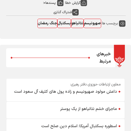
گزارش خطا
پسندها
0
اشتراک گذاری
برچسب ها:
صهیونیسم
نتانیاهو
بسکتبال
جنگ رمضان
خبرهای
مرتبط
معاون ارتباطات حوزوی دفتر رهبری:
داعش مولود صهیونیسم و زاده پول های کثیف آل سعود است
ماجرای خشم نتانیاهو از یک پوستر
اسطوره بسکتبال آمریکا: اسلام دین صلح است