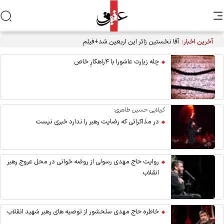
آخرین اخبار:
آقا نخستین زائر این اربعین شد+فیلم
چله زیارت عاشورا با ۴راهکارِ خاص
کربلایی حسین طاهری:
در مذاکراتی که رضایت رهبر را ندارد خبری نیست
روایت حاج مهدی رسولی از روضه خوانی در محل عروج رهبر
انقلاب
خاطره حاج مهدی سلحشور از توصیه های رهبر شهید انقلاب