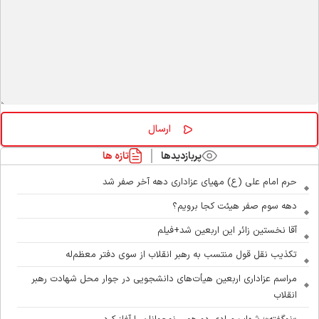
پربازدیدها
تازه ها
حرم امام علی (ع) مهیای عزاداری دهه آخر صفر شد
دهه سوم صفر هیئت کجا برویم؟
آقا نخستین زائر این اربعین شد+فیلم
تکذیب نقل قول منتسب به رهبر انقلاب از سوی دفتر معظم‌له
مراسم عزاداری اربعین هیأت‌های دانشجویی در جوار محل شهادت رهبر
انقلاب