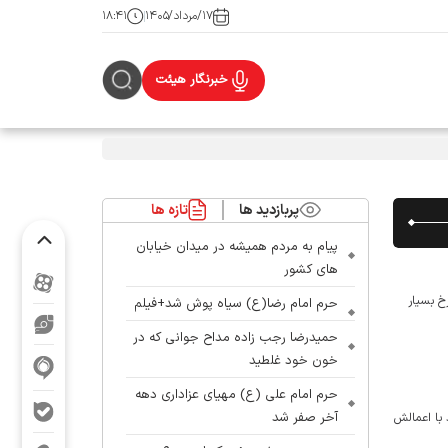
۱۷/مرداد/۱۴۰۵
۱۸:۴۱
خبرنگار هیئت
پربازدید ها
تازه ها
پیام به مردم همیشه در میدان خیابان
های کشور
خ بسیار
حرم امام رضا(ع) سیاه پوش شد+فیلم
حمیدرضا رجب زاده مداح جوانی که در
خون خود غلطید
حرم امام علی (ع) مهیای عزاداری دهه
آخر صفر شد
 با اعمالش