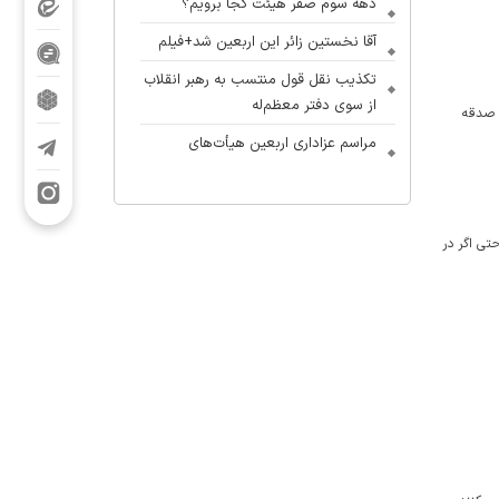
دهه سوم صفر هیئت کجا برویم؟
آقا نخستین زائر این اربعین شد+فیلم
تکذیب نقل قول منتسب به رهبر انقلاب
از سوی دفتر معظم‌له
شرات و صدقه
مراسم عزاداری اربعین هیأت‌های
دانشجویی در جوار محل شهادت رهبر
انقلاب
«نوگفته»؛ شهاب مرادی دورهمی
 حتی اگر در
نوجوانان را آغاز کرد
آلبوم بین‌المللی «یا لثارات الامام» با
حضور مداحان ایران و جهان عرب در
آستانه انتشار