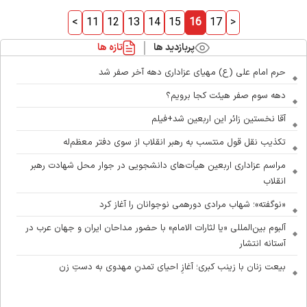
<
11
12
13
14
15
16
17
>
پربازدید ها
تازه ها
حرم امام علی (ع) مهیای عزاداری دهه آخر صفر شد
دهه سوم صفر هیئت کجا برویم؟
آقا نخستین زائر این اربعین شد+فیلم
تکذیب نقل قول منتسب به رهبر انقلاب از سوی دفتر معظم‌له
مراسم عزاداری اربعین هیأت‌های دانشجویی در جوار محل شهادت رهبر
انقلاب
«نوگفته»؛ شهاب مرادی دورهمی نوجوانان را آغاز کرد
آلبوم بین‌المللی «یا لثارات الامام» با حضور مداحان ایران و جهان عرب در
آستانه انتشار
بیعت زنان با زینب کبری؛ آغازِ احیای تمدنِ مهدوی به دستِ زن