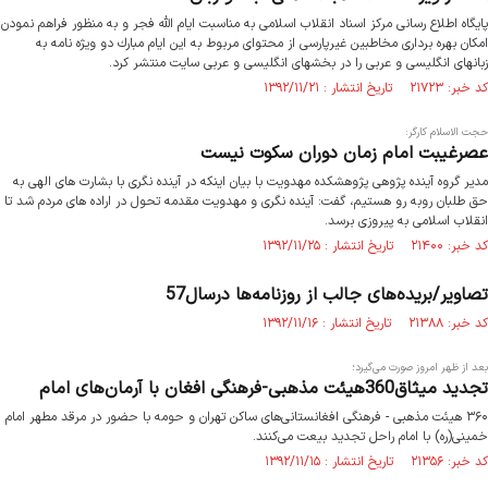
پایگاه اطلاع رسانی مركز اسناد انقلاب اسلامی به مناسبت ایام الله فجر و به منظور فراهم نمودن
امكان بهره برداری مخاطبین غیرپارسی از محتوای مربوط به این ایام مبارك دو ویژه نامه به
زبانهای انگلیسی و عربی را در بخشهای انگلیسی و عربی سایت منتشر كرد.
کد خبر: ۲۱۷۲۳ تاریخ انتشار : ۱۳۹۲/۱۱/۲۱
حجت الاسلام کارگر:
عصرغیبت امام زمان دوران سکوت نیست
مدیر گروه آینده پژوهی پژوهشکده مهدویت با بیان اینکه در آینده نگری با بشارت های الهی به
حق طلبان روبه رو هستیم، گفت: آینده نگری و مهدویت مقدمه تحول در اراده های مردم شد تا
انقلاب اسلامی به پیروزی برسد.
کد خبر: ۲۱۴۰۰ تاریخ انتشار : ۱۳۹۲/۱۱/۲۵
تصاویر/بریده‌های جالب از روزنامه‌ها درسال57
کد خبر: ۲۱۳۸۸ تاریخ انتشار : ۱۳۹۲/۱۱/۱۶
بعد از ظهر امروز صورت می‌گیرد؛
تجدید میثاق360هیئت مذهبی-فرهنگی افغان با آرمان‌های امام
۳۶۰ هیئت مذهبی‌ - فرهنگی افغانستانی‌های ساکن تهران و حومه با حضور در مرقد مطهر امام
خمینی(ره) با امام راحل تجدید بیعت می‌کنند.
کد خبر: ۲۱۳۵۶ تاریخ انتشار : ۱۳۹۲/۱۱/۱۵