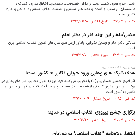
رئیس حوزه هنری، شهید آوینی را دارای خصوصیت باورمندی، اخلاق مداری، انصاف و
دانشمداری بر شمرد و گفت: او نماد هنر اسلامی و هنرمند انقلاب اسلامی در داخل و خارج
کشور است.
کد خبر: ۲۵۵۶۳ تاریخ انتشار : ۱۳۹۳/۰۱/۲۰
عکس/ناهار این چند نفر در دفتر امام
سادگی دفتر امام و وسایل پذیرایی، یادآور ارزش های سال های آغازین انقلاب اسلامی ایران
است.
کد خبر: ۲۲۳۹۴ تاریخ انتشار : ۱۳۹۲/۱۲/۰۱
رییس پژوهشکده حج و زیارت:
هدف شبکه های وهابی ورود جریان تکفیر به کشور است!
اگر امروز حرمین عسگریین (ع) را تخریب می کنند فردا نیز به دنبال تخریب قبر امام بخاری می
روند،‌ این جریان ترس توامانی از شیعه و اهل سنت دارد و هدف شبکه های آنها ورود جریان
تکفیر به کشور است.
کد خبر: ۲۱۸۵۱ تاریخ انتشار : ۱۳۹۲/۱۱/۲۴
برگزاري جشن پيروزي انقلاب اسلامي در مدينه
کد خبر: ۲۱۷۶۳ تاریخ انتشار : ۱۳۹۲/۱۱/۲۲
انتشار ویژه‌نامه "انقلاب اسلامی" به دو زبان