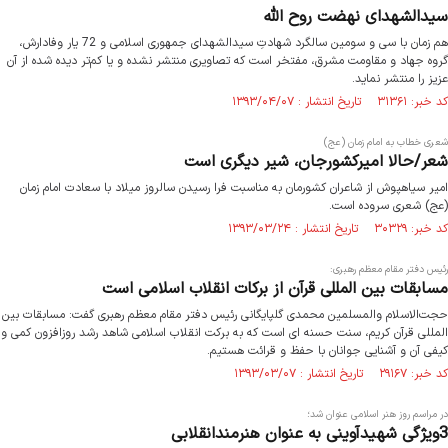
سیدالشهدای نهضت روح الله
هم زمان با سی و سومین سالگرد شهادتِ سیدالشهدای جمهوری اسلامی و 72 یار وفادارش،
گروه جهاد و مقاومت مشرق، مفتخر است که تصاویری منتشر نشده و یا کم‌تر دیده شده از آن
عزیز را منتشر نماید.
کد خبر: ۳۱۳۶۱ تاریخ انتشار : ۱۳۹۳/۰۴/۰۷
شعری خطاب به امام زمان (عج)
شعر/حالا امیرکشورجان، شیر دیگری است
امیر سیاهپوش از شاعران کشورمان به مناسبت فرا رسیدن سالروز میلاد با سعادت امام زمان
(عج) شعری سروده است.
کد خبر: ۳۰۳۲۹ تاریخ انتشار : ۱۳۹۳/۰۳/۲۴
رئیس دفتر مقام معظم رهبری:
مسابقات بین المللی قرآن از برکات انقلاب اسلامی است
حجت‌الاسلام والمسلمین محمدی گلپایگانی رئیس دفتر مقام معظم رهبری گفت: مسابقات بین
المللی قرآن کریم، سنت حسنه ای است که به برکت انقلاب اسلامی شاهد رشد روزافزون کمی و
کیفی آن و آشنایی جوانان با حفظ و قرائت هستیم.
کد خبر: ۲۹۱۶۷ تاریخ انتشار : ۱۳۹۳/۰۳/۰۷
در مراسم روز هنر اسلامی عنوان شد؛
3ویژگی شهیدآوینی به عنوان هنرمندانقلابی