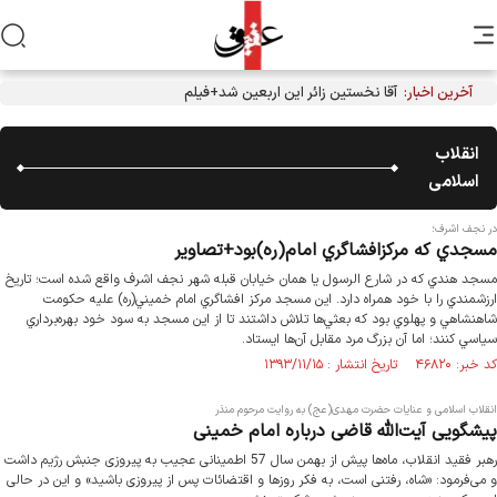
آخرین اخبار:
آقا نخستین زائر این اربعین شد+فیلم
انقلاب
اسلامی
در نجف اشرف؛
مسجدي كه مركزافشاگري امام(ره)بود+تصاوير
مسجد هندي كه در شارع الرسول يا همان خيابان قبله شهر نجف اشرف واقع شده است؛ تاريخ
ارزشمندي را با خود همراه دارد. اين مسجد مركز افشاگري امام خميني(ره) عليه حكومت
شاهنشاهي و پهلوي بود كه بعثي‌ها تلاش داشتند تا از اين مسجد به سود خود بهره‌برداري
سياسي كنند؛ اما آن بزرگ مرد مقابل آن‌ها ايستاد.
کد خبر: ۴۶۸۲۰ تاریخ انتشار : ۱۳۹۳/۱۱/۱۵
انقلاب اسلامی و عنایات حضرت مهدی(عج) به روایت مرحوم منذر
پیشگویی آیت‌الله قاضی درباره امام خمینی
رهبر فقید انقلاب، ماه‌­ها پیش از بهمن سال 57 اطمینانی عجیب به پیروزی جنبش رژیم داشت
و می‌­فرمود: «شاه، رفتنی است، به فکر روزها و اقتضائات پس از پیروزی باشید» و این در حالی