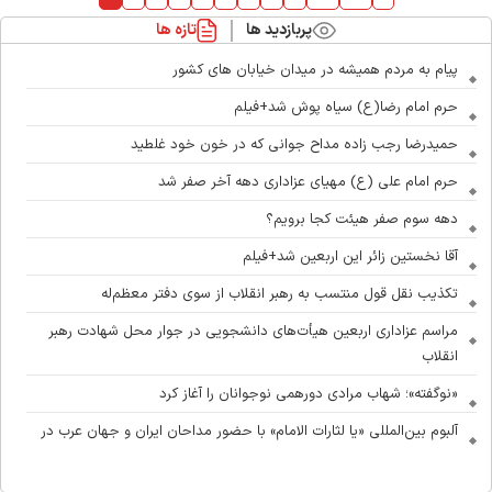
پربازدید ها
تازه ها
پیام به مردم همیشه در میدان خیابان های کشور
حرم امام رضا(ع) سیاه پوش شد+فیلم
حمیدرضا رجب زاده مداح جوانی که در خون خود غلطید
حرم امام علی (ع) مهیای عزاداری دهه آخر صفر شد
دهه سوم صفر هیئت کجا برویم؟
آقا نخستین زائر این اربعین شد+فیلم
تکذیب نقل قول منتسب به رهبر انقلاب از سوی دفتر معظم‌له
مراسم عزاداری اربعین هیأت‌های دانشجویی در جوار محل شهادت رهبر
انقلاب
«نوگفته»؛ شهاب مرادی دورهمی نوجوانان را آغاز کرد
آلبوم بین‌المللی «یا لثارات الامام» با حضور مداحان ایران و جهان عرب در
آستانه انتشار