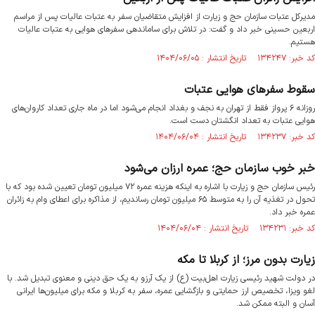
مدیرکل عتبات سازمان حج و زیارت از افزایش متقاضیان سفر به عتبات عالیات پس از مراسم
اربعین حسینی خبر داد و گفت: در تلاش برای ساماندهی سفرهای هوایی به عتبات عالیات
هستیم.
کد خبر: ۱۳۴۲۴۷ تاریخ انتشار : ۱۴۰۴/۰۶/۰۵
سقوط سفر‌های هوایی عتبات
روزانه ۶ پرواز فقط از تهران به نجف و بغداد انجام می‌شود اما در ماه جاری تعداد کاروان‌های
هوایی عتبات به تعداد انگشتان دست است.
کد خبر: ۱۳۴۲۳۷ تاریخ انتشار : ۱۴۰۴/۰۶/۰۴
خبر خوب سازمان حج؛ عمره ارزان می‌شو‌د
رئیس سازمان حج و زیارت با اشاره به اینکه هزینه عمره ۷۲ میلیون تومان تعیین شده بود که با
تحول در تغذیه آن را به متوسط ۶۵ میلیون تومان رساندیم، از مذاکره برای اعطای وام به زائران
عمره خبر داد.
کد خبر: ۱۳۴۲۳۱ تاریخ انتشار : ۱۴۰۴/۰۶/۰۴
زیارت بدون مرز؛ از کربلا تا مکه
در دولت شهید رئیسی زیارت اهل‌بیت (ع) از یک آرزو به یک حق دینی و معنوی تبدیل شد. با
لغو ویزا، تخصیص ارز حمایتی و بازگشایی عمره، سفر به کربلا و مکه برای میلیون‌ها ایرانی
آسان و البته ممکن شد.