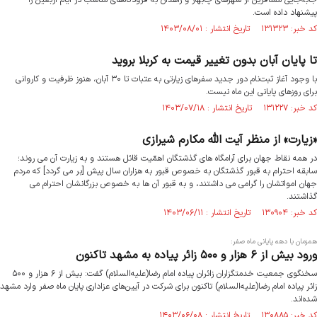
جابه‌جایی مسافرین از شهرهای چابهار و زاهدان به فرودگاه‌های مناسب در ایام اربعین را
پیشنهاد داده است.
کد خبر: ۱۳۱۳۲۳ تاریخ انتشار : ۱۴۰۳/۰۸/۰۱
تا پایان آبان بدون تغییر قیمت به کربلا بروید
با وجود آغاز ثبت‌نام دور جدید سفرهای زیارتی به عتبات تا ۳۰ آبان، هنوز ظرفیت و کاروانی
برای روزهای پایانی این ماه نیست.
کد خبر: ۱۳۱۲۲۷ تاریخ انتشار : ۱۴۰۳/۰۷/۱۸
«زیارت» از منظر آیت الله مکارم شیرازی
در همه نقاط جهان برای آرامگاه ‏های گذشتگان اهمّیت قائل هستند و به زیارت آن می ‏روند؛
سابقه احترام به قبور گذشتگان به خصوص قبور به هزاران سال پیش [بر می گردد] که مردم
جهان امواتشان را گرامی می ‏داشتند، و به قبور آن ها به خصوص بزرگانشان احترام می
‏گذاشتند.
کد خبر: ۱۳۰۹۰۴ تاریخ انتشار : ۱۴۰۳/۰۶/۱۱
همزمان با دهه پایانی ماه صفر:
ورود بیش از ۶ هزار و ۵۰۰ زائر پیاده به مشهد تاکنون
سخنگوی جمعیت خدمتگزاران زائران پیاده امام رضا(علیه‌السلام) گفت: بیش از ۶ هزار و ۵۰۰
زائر پیاده امام رضا(علیه‌السلام) تاکنون برای شرکت در آیین‌های عزاداری پایان ماه صفر وارد مشهد
شده‌اند.
کد خبر: ۱۳۰۸۸۵ تاریخ انتشار : ۱۴۰۳/۰۶/۰۸