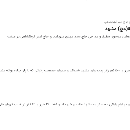
حاج امیر کرمانشاهی
ة(عج) مشهد
باس موسوی مطلق و مداحی حاج سید مهدی میرداماد و حاج امیر کرمانشاهی در هیئت
سخنگوی جمعیت زائران پیاده امام رضا(ع) گفت: براساس آخرین آمارها ۱۵ هزار و ۵۰۰ نفر زائر پیاده وارد مشهد شده‌اند و همواره جمعیت زائرانی که با پای پیاده 
رئیس اداره تبلیغات اسلامی دامغان از اعزام ۱۱۸ هیئت مذهبی این شهرستان در ایام پایانی ماه صفر به مشهد مقدس خبر داد و گفت: