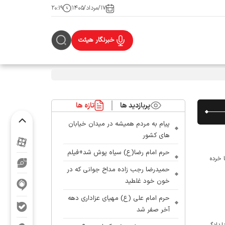
۱۷/مرداد/۱۴۰۵
۲۰:۱۹
خبرنگار هیئت
پربازدید ها
تازه ها
پیام به مردم همیشه در میدان خیابان
های کشور
حرم امام رضا(ع) سیاه پوش شد+فیلم
 خرده
حمیدرضا رجب زاده مداح جوانی که در
خون خود غلطید
حرم امام علی (ع) مهیای عزاداری دهه
آخر صفر شد
دلدادگی