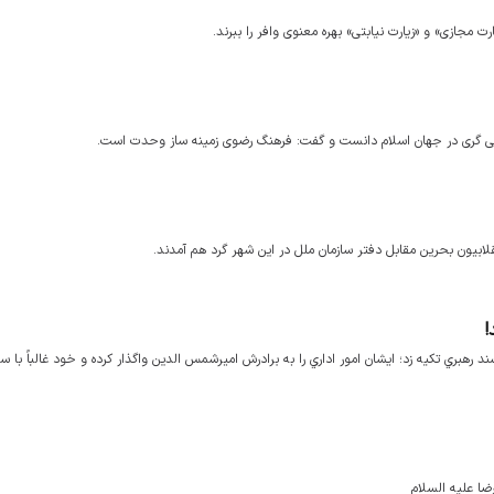
ارت مجازی» و «زیارت نیابتی» بهره معنوی وافر را ببرند.
راطی گری در جهان اسلام دانست و گفت: فرهنگ رضوی زمینه ساز وحدت است.
ابیون بحرین مقابل دفتر سازمان ملل در این شهر گرد هم آمدند.
!
هبري تكيه زد؛ ایشان امور اداري را به برادرش اميرشمس الدين واگذار كرده و خود غالباً با سر
ا علیه السلام