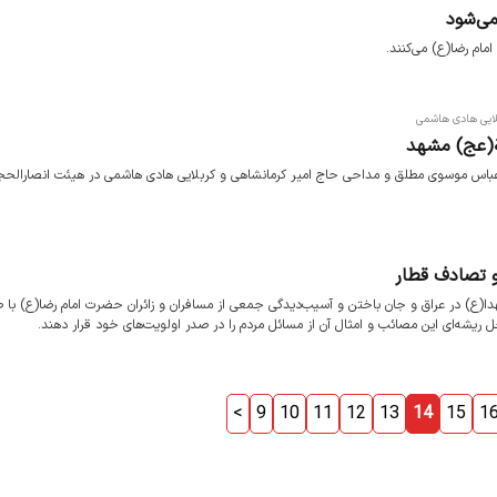
می‌شود
امام رضا(ع) می‌کنند.
لایی هادی هاشمی
ة(عج) مشهد
اس موسوی مطلق و مداحی حاج امیر کرمانشاهی و کربلایی هادی هاشمی در هیئت انصارالحج
و تصادف قطار
دا(ع) در عراق و جان‌ باختن و آسیب‌دیدگی جمعی از مسافران و زائران حضرت امام رضا(ع) با 
ل ریشه‌ای این مصائب و امثال آن از مسائل مردم را در صدر اولویت‌های خود قرار دهند.
<
9
10
11
12
13
14
15
1