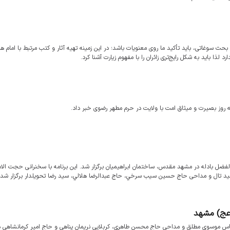
ث سوغاتی، باید تأکید ما روی معنویات باشد؛ در این زمینه تهیه آثار و کتب مرتبط با امام ه
لذا باید به شکل رایج‌تری زائران را با مفهوم زیارت آشنا کرد.
مه روز بصیرت و میثاق امت با ولایت در حرم مطهر رضوی خبر داد.
ل بادله در مشهد مقدس، ساختمان ابراهيميان برگزار شد. این برنامه با سخنرانی حجت الاس
تال و مداحی حاج حسين سيب سرخي، حاج عبدالرضا هلالي، سيد رضا تحويلدار برگزار شد.
(عج) مشهد
س موسوی مطلق و مداحی حاج محسن طاهری، کربلایی نریمان پناهی و حاج امیر کرمانشاهی 