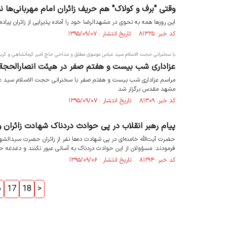
وقتی "برف و کولاک" هم حریف زائران امام مهربانی‌ها ن
این روزها همه به نحوی در مشهدالرضا خود را آماده پذیرایی از زائران پیاده 
کد خبر: ۸۱۳۲۵ تاریخ انتشار : ۱۳۹۵/۰۹/۰۷
با سخنرانی حجت الاسلام سید عباس موسوی مطلق و مداحی حاج امیر کرمانشاهی و کرب
عزاداری شب بیست و هفتم صفر در هیئت انصارالحج
مراسم عزاداری شب بیست و هفتم صفر با سخنرانی حجت الاسلام سید عب
مشهد مقدس برگزار شد
کد خبر: ۸۱۳۰۹ تاریخ انتشار : ۱۳۹۵/۰۹/۰۷
پیام رهبر انقلاب در پی حوادث دردناک شهادت زائران 
حضرت آیت‌الله خامنه‌ای در پی شهادت ده‌ها نفر از زائران حضرت سیدالشه
فرمودند: مسؤولان از این حوادث دردناک به آسانی عبور نکنند و دغدغه‌ ح
کد خبر: ۸۱۲۹۴ تاریخ انتشار : ۱۳۹۵/۰۹/۰۶
6
17
18
>