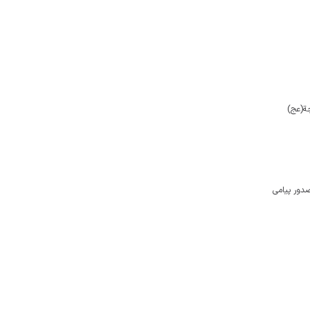
ة(عج)
صدور پیامی