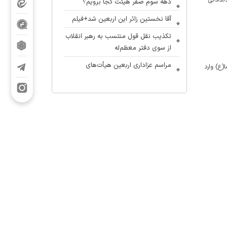
دهه سوم صفر هیئت کجا برویم؟
آقا نخستین زائر این اربعین شد+فیلم
تکذیب نقل قول منتسب به رهبر انقلاب
از سوی دفتر معظم‌له
مراسم عزاداری اربعین هیأت‌های
(ع) وارد
دانشجویی در جوار محل شهادت رهبر
انقلاب
«نوگفته»؛ شهاب مرادی دورهمی
نوجوانان را آغاز کرد
آلبوم بین‌المللی «یا لثارات الامام» با
حضور مداحان ایران و جهان عرب در
آستانه انتشار