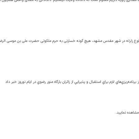
قوع زلزله در شهر مقدس مشهد، هیچ گونه خسارتی به حرم ملکوتی حضرت علی بن موسی الرضا
مه‌ريزي‌هاي لازم براي استقبال و پذيرايي از زائران بارگاه منور رضوي در ايام نوروز خبر داد
مشاهده نمایید.