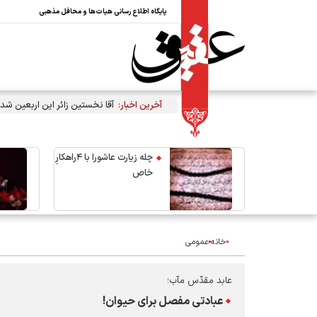
پایگاه اطلاع رسانی هیات‌ها و محافل مذهبی
آخرین اخبار:
آقا نخستین زائر این اربعین شد
چله زیارت عاشورا با ۴راهکارِ
خاص
خانه
عمومی
عابد مقدّس مآب؛
عبادتی مفصل برای حیوان!