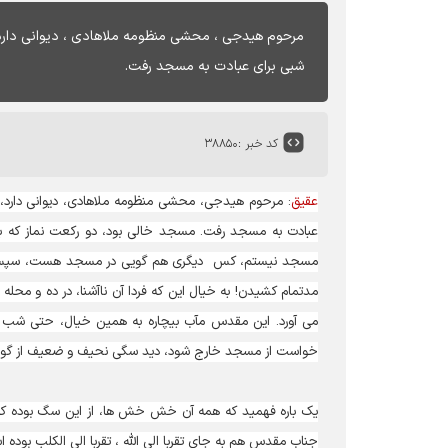
مرحوم هیدجی ، محشی منظومه ملاهادی ، دیوانی دارد، 
شبی برای عبادت به مسجد رفت.
کد خبر :
۳۸۸۵۰
عقیق
: مرحوم هیدجی، محشی منظومه ملاهادی، دیوانی دارد، 
عبادت به مسجد رفت. مسجد خالی بود، دو رکعت نماز که 
مسجد نیستم، کس ‍ دیگری هم گویی در مسجد هست، سپس شیطان
مدتمام کشیدن! به خیال این که فردا آن ناآشنا، در ده و محله 
می آورد. این مقدس مآب بیچاره به همین خیال، حتی شب را
خواست از مسجد خارج شود، دید سگی نحیف و ضعیف از گوشه 
یک باره فهمید که همه آن خش خش ها، از این سگ بوده که ا
جناب مقدس هم به جای تقربا الی الله ، تقربا الی الکلب بوده 