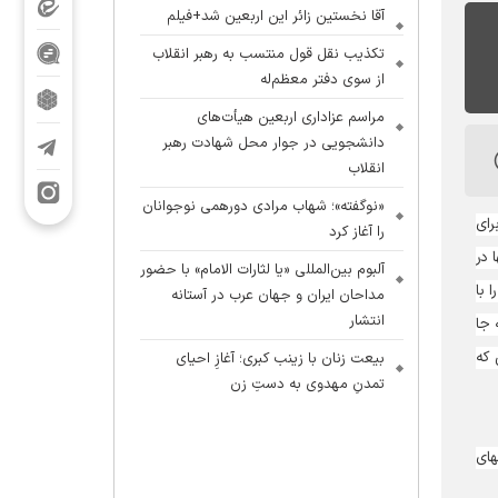
آقا نخستین زائر این اربعین شد+فیلم
تکذیب نقل قول منتسب به رهبر انقلاب
از سوی دفتر معظم‌له
مراسم عزاداری اربعین هیأت‌های
دانشجویی در جوار محل شهادت رهبر
انقلاب
«نوگفته»؛ شهاب مرادی دورهمی نوجوانان
رای
را آغاز کرد
 در
آلبوم بین‌المللی «یا لثارات الامام» با حضور
 با
مداحان ایران و جهان عرب در آستانه
انتشار
 جا
 که
بیعت زنان با زینب کبری؛ آغازِ احیای
تمدنِ مهدوی به دستِ زن
های