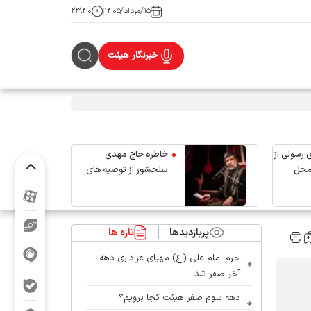
۱۵/مرداد/۱۴۰۵
۲۳:۴۰
خبرنگار هیئت
 رسولی از
خاطره حاج مهدی
محل
سلحشور از توصیه های
رهبر شهید انقلاب
پربازدیدها
تازه ها
حرم امام علی (ع) مهیای عزاداری دهه
آخر صفر شد
دهه سوم صفر هیئت کجا برویم؟