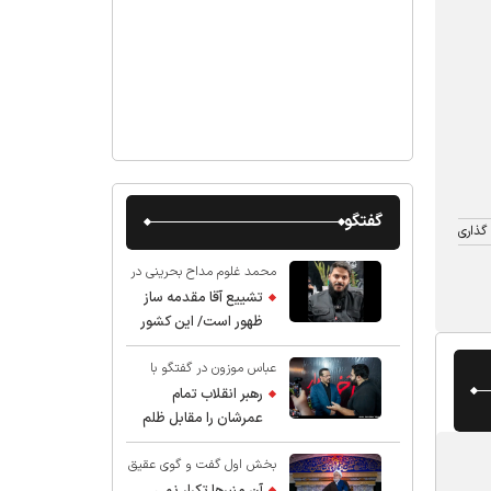
گفتگو
گذاری
محمد غلوم مداح بحرینی در
گفت و گو با عقیق:
تشییع آقا مقدمه ساز
ظهور است/ این کشور
صاحب دارد
عباس موزون در گفتگو با
عقیق:
رهبر انقلاب تمام
عمرشان را مقابل ظلم
ایستادند پس نباید از
بخش اول گفت و گوی عقیق
شهادت ایشان شگفت
با استاد حسین انصاریان:
زده شد
آن منبرها تکرار نمی