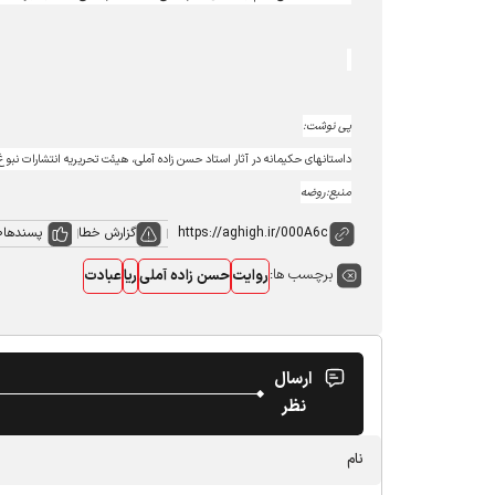
پی نوشت:
داستانهای حکیمانه در آثار استاد حسن زاده آملی، هیئت تحریریه انتشارات نبوغ
منبع:روضه
گزارش خطا
پسندها
0
برچسب ها:
روایت
حسن زاده آملی
ریا
عبادت
ارسال
نظر