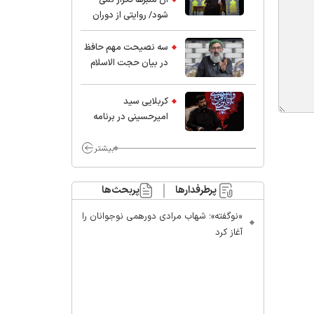
شود/ روایتی از دوران
کودکی و نوجوانی این
واعظ بزرگ و نویسنده و
سه نصیحت مهم حافظ
پژوهشگر جهان اسلام
در بیان حجت الاسلام
موسوی مطلق
کربلایی سید
امیر‌حسینی در برنامه
ایران حسین(ع):
محسن چاوشی چه
بیشتر
خوب گفت که مردم خدا
مراقب ماست/ مردم
پرطرفدارها
پربحث‌ها
دهن تفرقه افکنان بزنند
«نوگفته»؛ شهاب مرادی دورهمی نوجوانان را
آغاز کرد