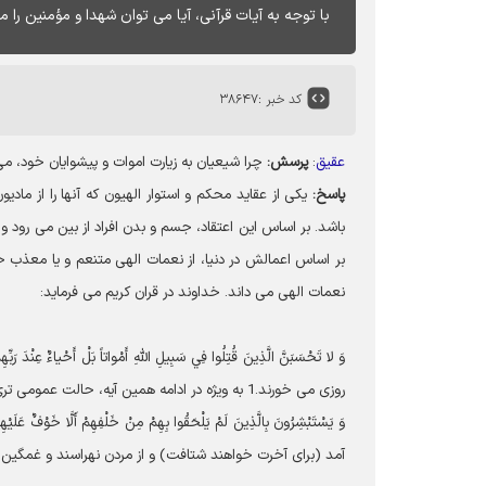
با توجه به آيات قرآنى، آيا مى ‏توان شهدا و مؤمنين ر
کد خبر :
۳۸۶۴۷
عقیق
:
پرسش:
چرا شيعيان به زيارت اموات و پيشوايان خود، مى‏ 
پاسخ:
يكى از عقايد محكم و استوار الهيون كه آن‏ها را از ماد
باشد. بر اساس اين اعتقاد، جسم و بدن افراد از بين مى‏ رود و
بر اساس اعمالش در دنيا، از نعمات الهى متنعم و يا معذب خواه
نعمات الهى مى‏ داند. خداوند در قران كريم مى ‏فرمايد:
وَ لا تَحْسَبَنَّ الَّذِينَ قُتِلُوا فِي سَبِيلِ اللَّهِ أَمْواتاً بَلْ أَحْ
روزى مى‏ خورند.1 به ويژه در ادامه همين آيه، حالت عمومى‏ ترى را بيان كرده و مى ‏فرمايد:
وَ يَسْتَبْشِرُونَ بِالَّذِينَ لَمْ يَلْحَقُوا بِهِمْ مِنْ خَلْفِهِمْ أَلَّ
آمد (براى آخرت خواهند شتافت) و از مردن نهراسند و غمگين و 