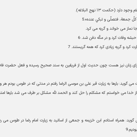
د (حكمت ۱۳ نهج البلاغه).
كلّ جمعة، فتصلّى و تبكي عنده».5
نماز مى‏ خواند و گريه مى ‏كرد.
 حبشه وفات كرد و در مكّه دفن شد. 6
ارت كرد و گريه زيادى كرد كه همه گريستند. 7
 براى زنان نيز هست چون حديث اول از فريقين به‏ سند صحيح رسيده و فعل حضرت فا
نت متوفى ۳۵۰ ه صاحب كتاب ثقات مى‏ گويد: بارها به زيارت قبر على بن موسى الرضا رفتم در مدتى كه در طوس بودم هر
ز خدا مى‏ خواستم كه مشكلم را حل كند و الحمد للَّه‏ مشكل بر طرف مى ‏شد بارها امت
يد: همراه استادم ابن خزيمه و جمعى از اساتيد به زيارت امام رضا در طوس مى‏ رف
ديم.9