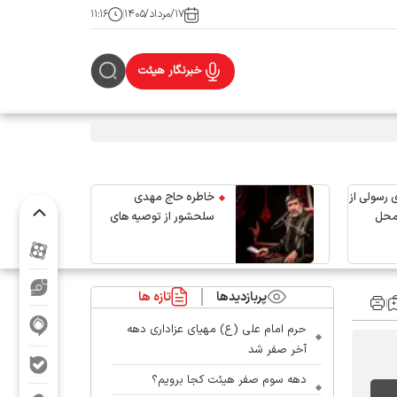
۱۷/مرداد/۱۴۰۵
۱۱:۱۶
خبرنگار هیئت
 رسولی از
خاطره حاج مهدی
محل
سلحشور از توصیه های
رهبر شهید انقلاب
پربازدیدها
تازه ها
حرم امام علی (ع) مهیای عزاداری دهه
آخر صفر شد
دهه سوم صفر هیئت کجا برویم؟