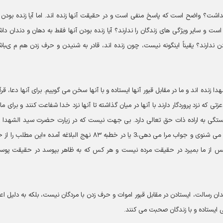
پنداشت؟ واضح است كه پاسخ منفى است و در حقيقت آن‏ها زنده ‏اند. اما آيا زنده بودن 
 و ساير ويژگى‏ هاى زندگان را ندارند؟ آيا زنده بودن آن‏ها فقط به دهان و دندان دا
ارند؟ يقيناً اينگونه نيست، چون زنده ‏اند، قادر به شنيدن و حرف زدن هم‏ م ى‏باش
ده ‏اند و ما در مقابل قبور آن‏ها ايستاده و با آن‏ها سخن مى‏ گوييم. براى آن‏ها دعا، قرآ
 كه نزد پروردگار دارند با آن‏ها در ميان گذاشته تا آن‏ها نزد خدا شفاعت كنند و براى ما 
 بستگى به اراده ذات حق تعالى دارد. بى‏ جهت نيست كه در زيارت حضرت سيد الشهدا ا
حسين عليه السلام آمده است: «شهادت مى ‏دهم كه كلام مرا مى ‏شنوى و جواب مرا مى ‏دهى،3 يا در خطبه ۸۳ نهج البلاغه آمده «اين مط
هر كس از ما بميرد در حقيقت مرده نيست و هر كس كه به ظاهر بپوسد در حقيقت پوس
ان رسالت، ايستادن در مقابل قبور اموات و حرف زدن با مردگان نيست، بلكه به دليل اعت
ى ايستاده و با زندگان صحبت مى ‏كنند.