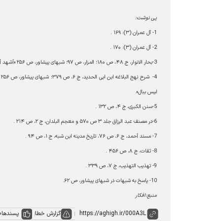
پی نوشت:
1- آل عمران (۳): ۱۶۹ .
2- آل عمران (۳): ۱۷۰ .
3-بحار الانوار، ج ۴۸، ص ۱۸۰؛ المزار، ص ۹۷؛ شبهاى پيشاور، ص ۲۵۶ «أشهد أنّك تسمع كلامي و تردّجوابي».
4
ليس ببال».
5-سنن الكبرى، ج ۴، ص ۱۳۲ .
6-در مصنف عبد الرزاق جلد ۳ ص ۵۷۰ و معجم البلدان، ج ۲، ص ۲۱۴ .
7- مسند أحمد، ج ۶، ص ۷۶، تاريخ مدينه ابن شبه، ج ۱، ص ۹۴ .
8- ثقات، ج ۸، ص ۴۵۶ .
9- تهذيب التهذيب، ج ۷، ص ۳۳۹ .
10- پاسخ به شبهات در شبهاى پيشاور، ص ۶۲.
منبع:افکار
گزارش خطا
پسندها
0