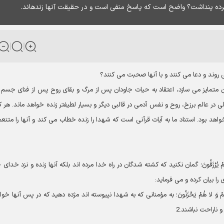
ا مرده پنداشت؟ واضح است كه پاسخ منفى است و در حقيقت آن‏ها زنده‏اند.
روند و دعا مى‏ كنند و با آن‏ها صحبت مى‏ كنند؟
يون متمايز مى‏ سازد، اعتقاد به حيات جاودان پس از مرگ و بقاى روح پس از فناى جسم 
لى در عالم برزخ، روح و نفس آدمى در قالبى ديگر و بسيار لطيف‏تر زنده خواهد ماند. هر
د بود. استناد ما به آيات قرآنى است كه شهدا را زنده خطاب مى‏ كند و آن‏ها را متنعم
ياءٌ عِنْدَ رَبِّهِمْ يُرْزَقُونَ؛ گمان نكنيد كه كشته شدگان در راه خدا مرده‏ اند بلكه آن‏ها زنده و نزد خداى
ا خَوْفٌ عَلَيْهِمْ وَ لا هُمْ يَحْزَنُونَ؛ به مؤمنانى كه به شهدا نپيوسته ‏اند مژده دهيد كه در پس آن‏ها خو
ناراحت نباشند.2