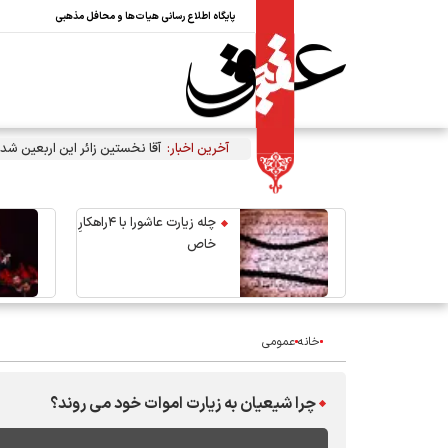
پایگاه اطلاع رسانی هیات‌ها و محافل مذهبی
آخرین اخبار:
آقا نخستین زائر این اربعین شد
چله زیارت عاشورا با ۴راهکارِ
خاص
خانه
عمومی
چرا شيعيان به زيارت اموات خود مى‏ روند؟