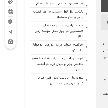
آقا نخستین زائر این اربعین شد+فیلم
تکذیب نقل قول منتسب به رهبر انقلاب
از سوی دفتر معظم‌له
مراسم عزاداری اربعین هیأت‌های
دانشجویی در جوار محل شهادت رهبر
انقلاب
مى‏
«نوگفته»؛ شهاب مرادی دورهمی نوجوانان
را آغاز کرد
 كس
 به
آلبوم بین‌المللی «یا لثارات الامام» با حضور
مداحان ایران و جهان عرب در آستانه
انتشار
بیعت زنان با زینب کبری؛ آغازِ احیای
 خود
تمدنِ مهدوی به دستِ زن
اهند