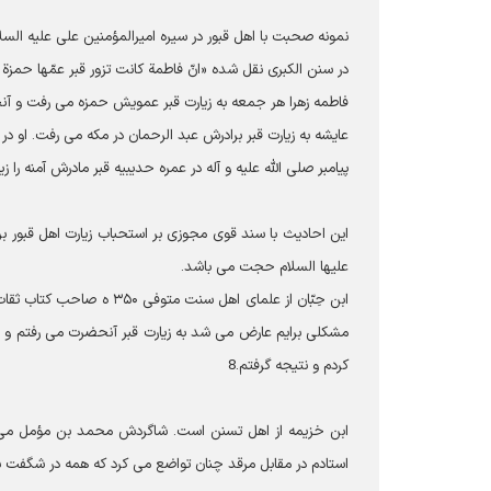
نمونه صحبت با اهل قبور در سيره اميرالمؤمنين على عليه السلام وجود دار
در سنن الكبرى نقل شده «انّ فاطمة كانت تزور قبر عمّها حمزة 
فاطمه زهرا هر جمعه به زيارت قبر عمويش حمزه مى‏ رفت و آنجا 
عايشه به زيارت قبر برادرش عبد الرحمان در مكه مى‏ رفت. او در
پيامبر صلى الله عليه و آله در عمره حديبيه قبر مادرش آمنه را زي
اين احاديث با سند قوى مجوزى بر استحباب زيارت اهل قبور
عليها السلام حجت مى‏ باشد.
ابن حِبّان از علماى اهل س
مشكلى برايم عارض مى‏ شد به زيارت قبر آن‏حضرت مى ‏رفتم و ا
كردم و نتيجه گرفتم.8
ابن خزيمه از اهل تسنن است. شاگردش محمد بن مؤمل مى‏ گو
استادم در مقابل مرقد چنان تواضع مى‏ كرد كه همه در شگفت بو