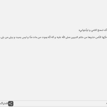
- شرح نهج البلاغه ابن ابى‏ الحديد، ج ۶، ص ۳۷۹؛ شبهاى پيشاور، ص ۲۵۶ «أيّها النّاس خذوها من خاتم ‏النبيين صلى الله عليه و آله أنّه يموت من مات منّا و ليس بميت و يبلى من بلى
اشتراک 