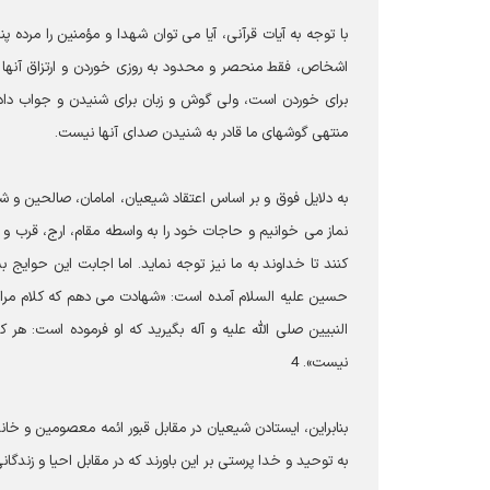
با توجه به آيات قرآنى، آيا مى‏ توان شهدا و مؤمنين را مرده 
اشخاص، فقط منحصر و محدود به روزى خوردن و ارتزاق آن‏ها است
براى خوردن است، ولى گوش و زبان براى شنيدن و جواب دادن ند
منتهى گوش‏هاى ما قادر به شنيدن صداى آن‏ها نيست.
به دلايل فوق و بر اساس اعتقاد شيعيان، امامان، صالحين و شهدا زن
نماز مى‏ خوانيم و حاجات خود را به واسطه مقام، ارج، قرب و عزتى
كنند تا خداوند به ما نيز توجه نمايد. اما اجابت اين حوايج
النبيين صلى الله عليه و آله بگيريد كه او فرموده است: 
نيست». 4
بنابراين، ايستادن شيعيان در مقابل قبور ائمه معصومين و خاند
به توحيد و خدا پرستى بر اين باورند كه در مقابل احيا و زندگان