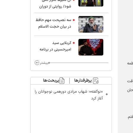
شود/ روایتی از دوران
کودکی و نوجوانی این
واعظ بزرگ و نویسنده و
سه نصیحت مهم حافظ
پژوهشگر جهان اسلام
در بیان حجت الاسلام
موسوی مطلق
کربلایی سید
امیر‌حسینی در برنامه
ایران حسین(ع):
محسن چاوشی چه
بیشتر
طمه
خوب گفت که مردم خدا
مراقب ماست/ مردم
پرطرفدارها
پربحث‌ها
 وقت
دهن تفرقه افکنان بزنند
حان
«نوگفته»؛ شهاب مرادی دورهمی نوجوانان را
آغاز کرد
تم.