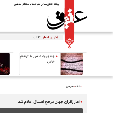
پایگاه اطلاع رسانی هیات‌ها و محافل مذهبی
آخرین اخبار:
تکذیب نقل قول منتسب به رهبر 
چله زیارت عاشورا با ۴راهکارِ
خاص
خانه
عمومی
آمار زائران جهان درحج امسال اعلام شد