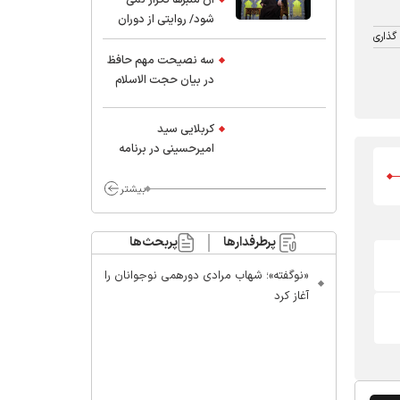
شود/ روایتی از دوران
گذاری
کودکی و نوجوانی این
واعظ بزرگ و نویسنده و
سه نصیحت مهم حافظ
پژوهشگر جهان اسلام
در بیان حجت الاسلام
موسوی مطلق
کربلایی سید
امیر‌حسینی در برنامه
ایران حسین(ع):
محسن چاوشی چه
بیشتر
خوب گفت که مردم خدا
مراقب ماست/ مردم
پرطرفدارها
پربحث‌ها
دهن تفرقه افکنان بزنند
«نوگفته»؛ شهاب مرادی دورهمی نوجوانان را
آغاز کرد