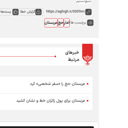
منبع:تسنیم
گزارش خطا
پسندها
0
برچسب ها:
آمار
حج
عربستان
خبرهای
مرتبط
عربستان حج را «سفر شخصی» کرد
عربستان برای پول زائران خط و نشان کشید