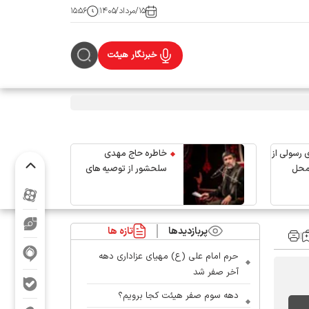
۱۵/مرداد/۱۴۰۵
۱۵:۵۶
خبرنگار هیئت
 رسولی از
خاطره حاج مهدی
محل
سلحشور از توصیه های
رهبر شهید انقلاب
پربازدیدها
تازه ها
حرم امام علی (ع) مهیای عزاداری دهه
آخر صفر شد
دهه سوم صفر هیئت کجا برویم؟