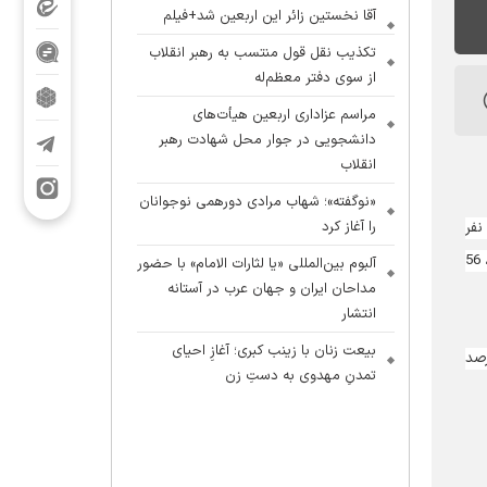
آقا نخستین زائر این اربعین شد+فیلم
تکذیب نقل قول منتسب به رهبر انقلاب
از سوی دفتر معظم‌له
مراسم عزاداری اربعین هیأت‌های
دانشجویی در جوار محل شهادت رهبر
انقلاب
«نوگفته»؛ شهاب مرادی دورهمی نوجوانان
را آغاز کرد
ر اساس این گزارش، تعداد حجاجی که از ابتدای موسم حج تا پایان سوم ذی الحجه وارد سرزمین وحی شده‌اند به یک میلیون و 263 هزار و 461 نفر
رسیده است و ورود حجاج همچنان ادامه دارد. ورود حجاج به این عربستان به این شکل بوده است که یک میلیون و 191 هزار و 143 نفر از راه هوایی، 56
آلبوم بین‌المللی «یا لثارات الامام» با حضور
مداحان ایران و جهان عرب در آستانه
انتشار
بیعت زنان با زینب کبری؛ آغازِ احیای
رصد
تمدنِ مهدوی به دستِ زن