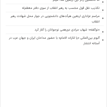
آقا نخستین زائر این اربعین شد+فیلم
تکذیب نقل قول منتسب به رهبر انقلاب از سوی دفتر معظم‌له
مراسم عزاداری اربعین هیأت‌های دانشجویی در جوار محل شهادت رهبر
انقلاب
«نوگفته»؛ شهاب مرادی دورهمی نوجوانان را آغاز کرد
آلبوم بین‌المللی «یا لثارات الامام» با حضور مداحان ایران و جهان عرب در
آستانه انتشار