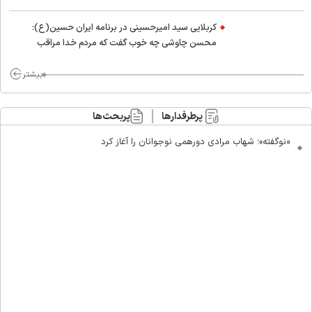
کربلایی سید امیر‌حسینی در برنامه ایران حسین(ع):
محسن چاوشی چه خوب گفت که مردم خدا مراقب
ماست/ مردم دهن تفرقه افکنان بزنند
بیشتر
پرطرفدارها
پربحث‌ها
«نوگفته»؛ شهاب مرادی دورهمی نوجوانان را آغاز کرد