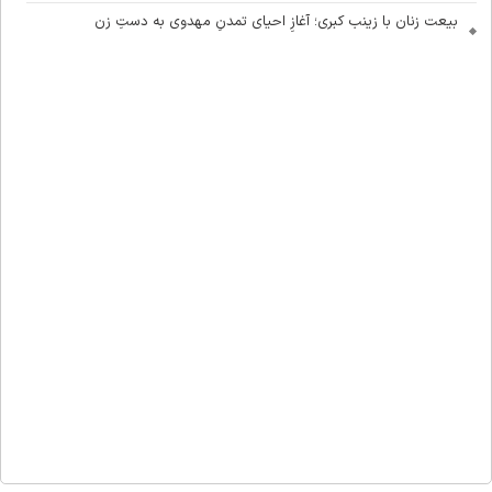
بیعت زنان با زینب کبری؛ آغازِ احیای تمدنِ مهدوی به دستِ زن