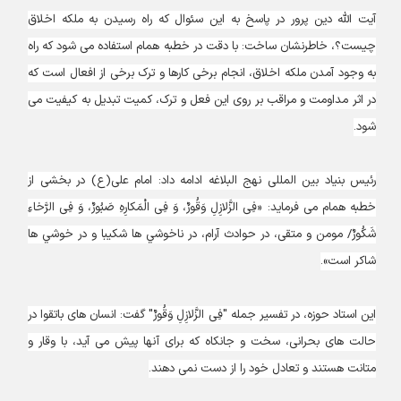
آیت الله دین پرور در پاسخ به این سئوال که راه رسیدن به ملکه اخلاق
چیست؟، خاطرنشان ساخت: با دقت در خطبه همام استفاده می شود که راه
به وجود آمدن ملکه اخلاق، انجام برخی کارها و ترک برخی از افعال است که
در اثر مداومت و مراقب بر روی این فعل و ترک، کمیت تبدیل به کیفیت می
شود.
رئیس بنیاد بین المللی نهج البلاغه ادامه داد: امام علی(ع) در بخشی از
خطبه همام می فرماید: «فِى الزَّلازِلِ وَقُورٌ، وَ فِى الْمَكارِهِ صَبُورٌ، وَ فِى الرَّخاءِ
شَكُورٌ/ مومن و متقی، در حوادث آرام، در ناخوشي ها شكيبا و در خوشي ها
شاكر است».
این استاد حوزه، در تفسیر جمله "فِى الزَّلازِلِ وَقُورٌ" گفت: انسان های باتقوا در
حالت های بحرانی، سخت و جانکاه که برای آنها پیش می آید، با وقار و
متانت هستند و تعادل خود را از دست نمی دهند.