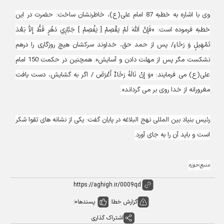
وی با اشاره به خطبه 87 امام علی(ع)، خاطرنشان ساخت: حضرت در این
خطبه فرموده است: «فَإِنَّ اَللَّهَ لَمْ يَقْصِمْ [ يَفْصِمْ ] جَبَّارِي دَهْرٍ قَطُّ إِلاَّ بَعْدَ
تَمْهِيلٍ وَ رَخَاءٍ/ پس از حمد حق، خداوند سركشان هيچ روزگارى را درهم
نشكست مگر پس از مهلت دادن و آسايش». همچنین در حکمت 150 امام
علی(ع) می فرمایند: «وَ إِنْ نَالَهُ رَخَاءٌ أَعْرَضَ / اگر به گشایش، دست یافت
مغرورانه از خدا روى بر مى گرداند».
رئیس بنیاد بین المللی نهج البلاغه در پایان گفت: یکی از نشانه های تقوا شکر
است و باید آن را به جای آورد.
منبع:حوزه
گزارش خطا
پسندها
0
اشتراک گذاری