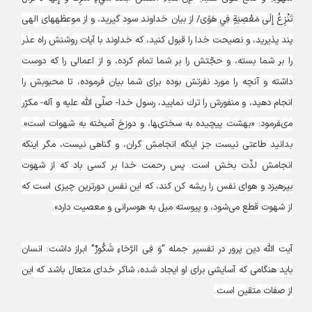
تَنْزِعُ إِلَى مَعْصِيَةٍ فِي هَوًى/ از بيان خداوند سود گيريد، و از موعظه‏هاى الهى
پند پذيريد، و نصيحت خدا را قبول كنيد، كه خداوند با آيات روشنش راه عذر
را بر شما بسته، و حجّتش را بر شما تمام كرده، و از اعمالی را که دوست
داشته و آنچه را مورد نفرتش بوده براى شما بيان فرموده، تا محبوبش را
انجام دهيد، و منفورش را ترك نماييد، رسول خدا- صلّى اللّه عليه و آله- مكرّر
مى‏فرمود: «بهشت پيچيده به سختى‏ها، و دوزخ آميخته به شهوات است».
بدانيد طاعتى نيست جز اينكه انجامش گران، و گناهى نيست‏، مگر اينكه
انجامش لذّت بخش است. پس رحمت خدا بر كسى باد كه از شهوت
بپرهیزد و هواى نفس را ريشه كن كند، كه اين نفس دورترين چيزى است كه
از شهوت قطع می‌شود، و پيوسته ميل به هوسرانى و معصيت دارد».
آیت الله دین پرور در تفسیر جمله "وَ فِى الرَّخاءِ شَكُورٌ" ابراز داشت: انسان
باید هنگامی که آسایشی برای او ایجاد شده، شاکر خدای متعال باشد که این
از صفات متقین است.