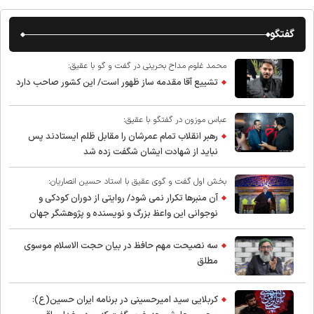
گفتگو
محمد غلوم مداح بحرینی در گفت و گو با عقیق:
تشییع آقا مقدمه ساز ظهور است/ این کشور صاحب دارد
عباس موزون در گفتگو با عقیق:
رهبر انقلاب تمام عمرشان را مقابل ظلم ایستادند پس
نباید از شهادت ایشان شگفت زده شد
بخش اول گفت و گوی عقیق با استاد حسین انصاریان:
آن منبرها تکرار نمی شود/ روایتی از دوران کودکی و
نوجوانی این واعظ بزرگ و نویسنده و پژوهشگر جهان
اسلام
سه نصیحت مهم حافظ در بیان حجت الاسلام موسوی
مطلق
کربلایی سید امیر‌حسینی در برنامه ایران حسین(ع):