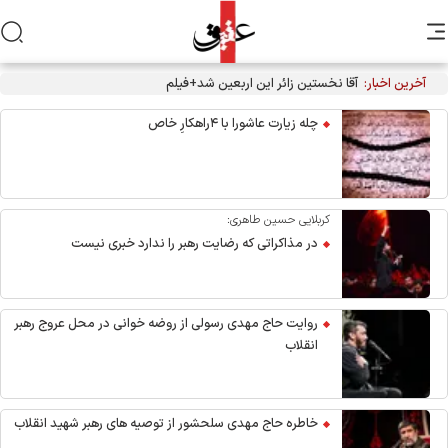
آخرین اخبار:
آقا نخستین زائر این اربعین شد+فیلم
چله زیارت عاشورا با ۴راهکارِ خاص
کربلایی حسین طاهری:
در مذاکراتی که رضایت رهبر را ندارد خبری نیست
روایت حاج مهدی رسولی از روضه خوانی در محل عروج رهبر
انقلاب
خاطره حاج مهدی سلحشور از توصیه های رهبر شهید انقلاب