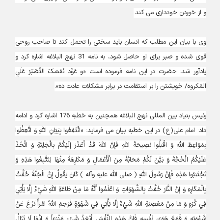
و از خوردن خودداری می کند.
وی با بیان این مطلب که انسان باید سختی را تحمل کند تا صاحب روحی
قوی شده و صبر برای او حاصل شود، به نامه 31 نهج البلاغه اشاره کرد و
یادآور شد: حضرت در این نامه فرموده است «و عَوِّد نَفسَکَ التَّصَبّرَ عَلَي
المَکروه/ خويشتن را بر استقامت در برابر مشکلات عادت ده».
رئیس بنیاد بین المللی نهج البلاغه همچنین به خطبه 176 اشاره کرد و ادامه
داد: امام علی(ع) در این خطبه بیان می فرماید: «انْتَفِعُوا بِبَيَانِ اللَّهِ وَ اتَّعِظُوا
بِمَوَاعِظِ اللَّهِ وَ اقْبَلُوا نَصِيحَةَ اللَّهِ فَإِنَّ اللَّهَ قَدْ أَعْذَرَ إِلَيْكُمْ بِالْجَلِيَّةِ وَ اتَّخَذَ
عَلَيْكُمُ الْحُجَّةَ وَ بَيَّنَ لَكُمْ مَحَابَّهُ مِنَ الْأَعْمَالِ وَ مَكَارِهَهُ مِنْهَا لِتَتَّبِعُوا هَذِهِ وَ
تَجْتَنِبُوا هَذِهِ فَإِنَّ رَسُولَ اللَّهِ ( صلى الله عليه وآله ) كَانَ يَقُولُ إِنَّ الْجَنَّةَ حُفَّتْ
بِالْمَكَارِهِ وَ إِنَّ النَّارَ حُفَّتْ بِالشَّهَوَاتِ وَ اعْلَمُوا أَنَّهُ مَا مِنْ طَاعَةِ اللَّهِ شَيْ‏ءٌ إِلَّا يَأْتِي
فِي كُرْهٍ وَ مَا مِنْ مَعْصِيَةِ اللَّهِ شَيْ‏ءٌ إِلَّا يَأْتِي فِي شَهْوَةٍ فَرَحِمَ اللَّهُ امْرَأً نَزَعَ عَنْ
شَهْوَتِهِ وَ قَمَعَ هَوَى نَفْسِهِ فَإِنَّ هَذِهِ النَّفْسَ أَبْعَدُ شَيْ‏ءٍ مَنْزِعاً وَ إِنَّهَا لَا تَزَالُ