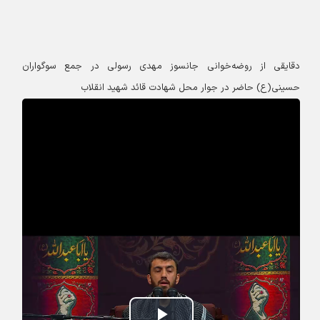
دقایقی از روضه‌خوانی جانسوز مهدی رسولی در جمع سوگواران
حسینی(ع) حاضر در جوار محل شهادت قائد شهید انقلاب