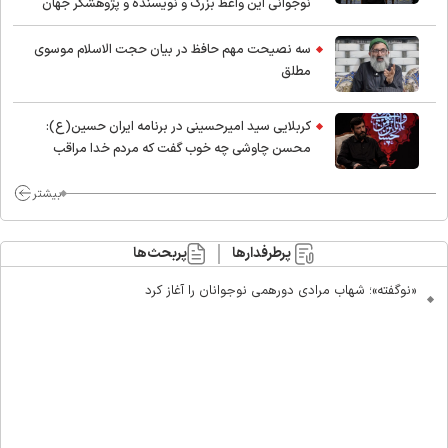
نوجوانی این واعظ بزرگ و نویسنده و پژوهشگر جهان
اسلام
سه نصیحت مهم حافظ در بیان حجت الاسلام موسوی
مطلق
کربلایی سید امیر‌حسینی در برنامه ایران حسین(ع):
محسن چاوشی چه خوب گفت که مردم خدا مراقب
ماست/ مردم دهن تفرقه افکنان بزنند
بیشتر
پرطرفدارها
پربحث‌ها
«نوگفته»؛ شهاب مرادی دورهمی نوجوانان را آغاز کرد