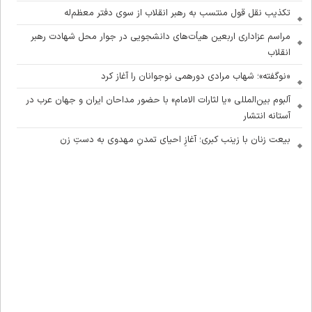
تکذیب نقل قول منتسب به رهبر انقلاب از سوی دفتر معظم‌له
مراسم عزاداری اربعین هیأت‌های دانشجویی در جوار محل شهادت رهبر
انقلاب
«نوگفته»؛ شهاب مرادی دورهمی نوجوانان را آغاز کرد
آلبوم بین‌المللی «یا لثارات الامام» با حضور مداحان ایران و جهان عرب در
آستانه انتشار
بیعت زنان با زینب کبری؛ آغازِ احیای تمدنِ مهدوی به دستِ زن