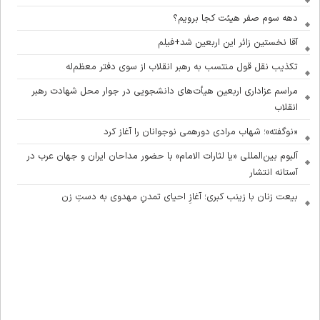
دهه سوم صفر هیئت کجا برویم؟
آقا نخستین زائر این اربعین شد+فیلم
تکذیب نقل قول منتسب به رهبر انقلاب از سوی دفتر معظم‌له
مراسم عزاداری اربعین هیأت‌های دانشجویی در جوار محل شهادت رهبر
انقلاب
«نوگفته»؛ شهاب مرادی دورهمی نوجوانان را آغاز کرد
آلبوم بین‌المللی «یا لثارات الامام» با حضور مداحان ایران و جهان عرب در
آستانه انتشار
بیعت زنان با زینب کبری؛ آغازِ احیای تمدنِ مهدوی به دستِ زن