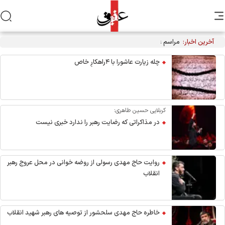
آخرین اخبار:
مراسم عزاداری اربعین هیأت‌های دانشجویی در جوار محل شهادت
رهبر انقلاب
چله زیارت عاشورا با ۴راهکارِ خاص
کربلایی حسین طاهری:
در مذاکراتی که رضایت رهبر را ندارد خبری نیست
روایت حاج مهدی رسولی از روضه خوانی در محل عروج رهبر
انقلاب
خاطره حاج مهدی سلحشور از توصیه های رهبر شهید انقلاب