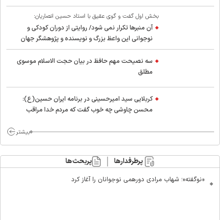
بخش اول گفت و گوی عقیق با استاد حسین انصاریان:
آن منبرها تکرار نمی شود/ روایتی از دوران کودکی و
نوجوانی این واعظ بزرگ و نویسنده و پژوهشگر جهان
اسلام
سه نصیحت مهم حافظ در بیان حجت الاسلام موسوی
مطلق
کربلایی سید امیر‌حسینی در برنامه ایران حسین(ع):
محسن چاوشی چه خوب گفت که مردم خدا مراقب
ماست/ مردم دهن تفرقه افکنان بزنند
بیشتر
پرطرفدارها
پربحث‌ها
«نوگفته»؛ شهاب مرادی دورهمی نوجوانان را آغاز کرد