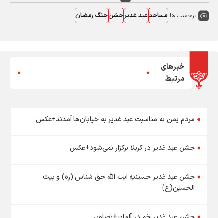
برچسب ها:
مساجد
عید غدیر
جشن
جنگ رمضان
خبرهای
مرتبط
مردم یمن به مناسبت عید غدیر به خیابان‌ها آمدند+عکس
جشن عید غدیر در کربلا برگزار نمی‌شود+عکس
جشن عید غدیر حسينيه ايت الله حق شناس (ره) و بيت
الحسين(ع)
جشن عید غدیر خم در آلمان+تصاویر