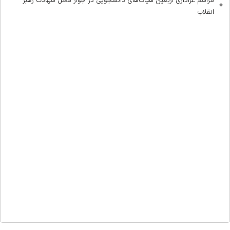
مراسم عزاداری اربعین هیأت‌های دانشجویی در جوار محل شهادت رهبر
انقلاب