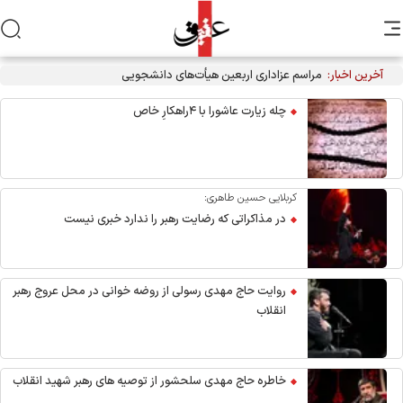
آخرین اخبار:
مراسم عزاداری اربعین هیأت‌های دانشجویی در جوار محل شهادت
رهبر انقلاب
چله زیارت عاشورا با ۴راهکارِ خاص
کربلایی حسین طاهری:
در مذاکراتی که رضایت رهبر را ندارد خبری نیست
روایت حاج مهدی رسولی از روضه خوانی در محل عروج رهبر
انقلاب
خاطره حاج مهدی سلحشور از توصیه های رهبر شهید انقلاب