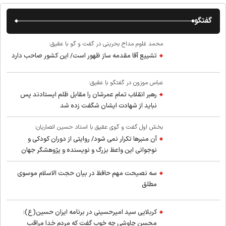
گفتگو
محمد غلوم مداح بحرینی در گفت و گو با عقیق:
تشییع آقا مقدمه ساز ظهور است/ این کشور صاحب دارد
عباس موزون در گفتگو با عقیق:
رهبر انقلاب تمام عمرشان را مقابل ظلم ایستادند پس
نباید از شهادت ایشان شگفت زده شد
بخش اول گفت و گوی عقیق با استاد حسین انصاریان:
آن منبرها تکرار نمی شود/ روایتی از دوران کودکی و
نوجوانی این واعظ بزرگ و نویسنده و پژوهشگر جهان
اسلام
سه نصیحت مهم حافظ در بیان حجت الاسلام موسوی
مطلق
کربلایی سید امیر‌حسینی در برنامه ایران حسین(ع):
محسن چاوشی چه خوب گفت که مردم خدا مراقب