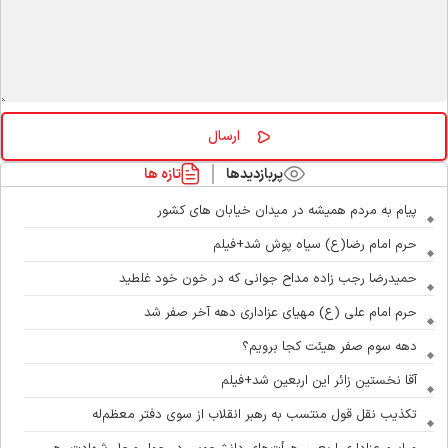
پربازدیدها
تازه ها
پیام به مردم همیشه در میدان خیابان های کشور
حرم امام رضا(ع) سیاه پوش شد+فیلم
حمیدرضا رجب زاده مداح جوانی که در خون خود غلطید
حرم امام علی (ع) مهیای عزاداری دهه آخر صفر شد
دهه سوم صفر هیئت کجا برویم؟
آقا نخستین زائر این اربعین شد+فیلم
تکذیب نقل قول منتسب به رهبر انقلاب از سوی دفتر معظم‌له