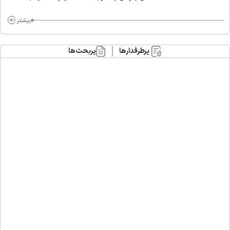
ماست/ مردم دهن تفرقه افکنان بزنند
بیشتر
پرطرفدارها
پربحث‌ها