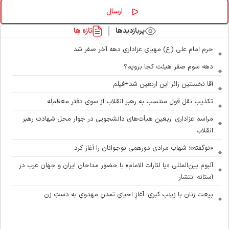
پربازدیدها
تازه ها
حرم امام علی (ع) مهیای عزاداری دهه آخر صفر شد
دهه سوم صفر هیئت کجا برویم؟
آقا نخستین زائر این اربعین شد+فیلم
تکذیب نقل قول منتسب به رهبر انقلاب از سوی دفتر معظم‌له
مراسم عزاداری اربعین هیأت‌های دانشجویی در جوار محل شهادت رهبر
انقلاب
«نوگفته»؛ شهاب مرادی دورهمی نوجوانان را آغاز کرد
آلبوم بین‌المللی «یا لثارات الامام» با حضور مداحان ایران و جهان عرب در
آستانه انتشار
بیعت زنان با زینب کبری؛ آغازِ احیای تمدنِ مهدوی به دستِ زن