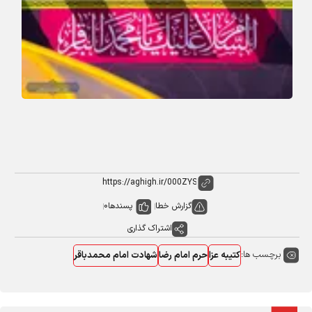
گزارش خطا
پسندها
0
اشتراک گذاری
برچسب ها:
کتیبه عزا
حرم امام رضا
شهادت امام محمدباقر