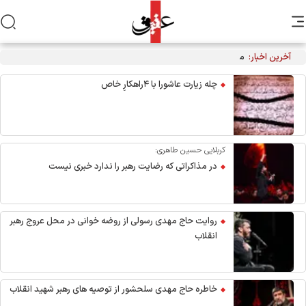
آخرین اخبار:
مراسم عزاداری اربعین هیأت‌های دانشجویی در جوار محل شهادت
رهبر انقلاب
چله زیارت عاشورا با ۴راهکارِ خاص
کربلایی حسین طاهری:
در مذاکراتی که رضایت رهبر را ندارد خبری نیست
روایت حاج مهدی رسولی از روضه خوانی در محل عروج رهبر
انقلاب
خاطره حاج مهدی سلحشور از توصیه های رهبر شهید انقلاب