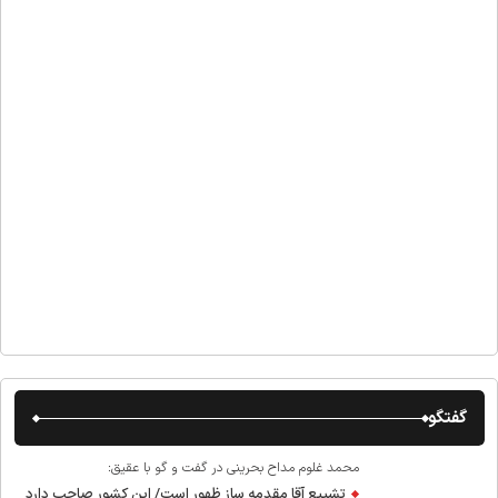
گفتگو
محمد غلوم مداح بحرینی در گفت و گو با عقیق:
تشییع آقا مقدمه ساز ظهور است/ این کشور صاحب دارد