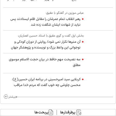
عباس موزون در گفتگو با عقیق:
رهبر انقلاب تمام عمرشان را مقابل ظلم ایستادند پس
نباید از شهادت ایشان شگفت زده شد
بخش اول گفت و گوی عقیق با استاد حسین انصاریان:
آن منبرها تکرار نمی شود/ روایتی از دوران کودکی و
نوجوانی این واعظ بزرگ و نویسنده و پژوهشگر جهان
اسلام
سه نصیحت مهم حافظ در بیان حجت الاسلام موسوی
مطلق
کربلایی سید امیر‌حسینی در برنامه ایران حسین(ع):
محسن چاوشی چه خوب گفت که مردم خدا مراقب
ماست/ مردم دهن تفرقه افکنان بزنند
بیشتر
پرطرفدارها
پربحث‌ها