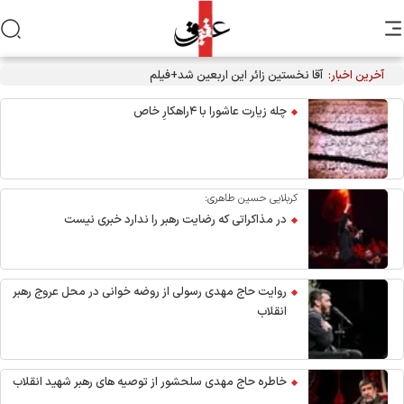
آخرین اخبار:
آقا نخستین زائر این اربعین شد+فیلم
چله زیارت عاشورا با ۴راهکارِ خاص
کربلایی حسین طاهری:
در مذاکراتی که رضایت رهبر را ندارد خبری نیست
روایت حاج مهدی رسولی از روضه خوانی در محل عروج رهبر
انقلاب
خاطره حاج مهدی سلحشور از توصیه های رهبر شهید انقلاب