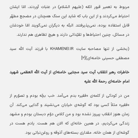
مربوط به تعمیر قبور ائمّه (علیهم السّلام) در عتبات آوردند، امّا ایشان
احتیاط می‌کردند و از این باب که شاید این سنگ همچنان در مضجع مطهّر
قابل استفاده بوده، نمی‌پذیرفتند. البتّه به دیگران نمی‌گویند امّا خودشان
در مسائل، چنین احتیاط‌ها و تقیّداتی دارند و هیچ تظاهری هم ندارند.
(بخشی از تنها مصاحبه سایت KHAMENEI.IR با فرزند آیت الله سید
مصطفی حسینی خامنه‌ای)[۲]
خاطرات رهبر انقلاب آیت سید مجتبی خامنه‌ای از آیت الله العظمی شهید
امام خامنه‌ای رحمة الله علیه
من در کودکی از کلمه‌ی «فقیر» بدم می‌آمد. خب بچّه بودم و تصوّرم از
«فقیر» مثلاً کسی بود که گوشه‌ی خیابان می‌نشیند و گدایی می‌کند. آن
زمان هنوز انقلاب پیروز نشده بود و من کلاس دوّم دبستان بودم و مشهد
زندگی می‌کردیم، در همین خانه‌ای که الان هم هست. یادم هست در
گوشه‌ای از همان خانه، مقداری بسته‌های آذوقه و روغن‌نباتی بود.