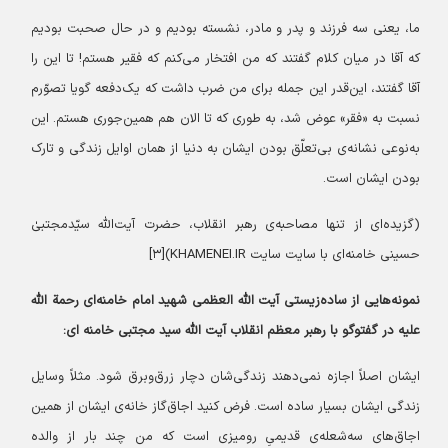
ما، یعنی سه فرزند و پدر و مادر، نشسته بودیم و در حال صحبت بودیم
که آقا در میان کلام گفتند که من افتخار می‌کنم که فقیر هستم! تا این را
آقا گفتند، این‌قدر این جمله برای من ضرب داشت که یک‌دفعه گویا تصوّرم
نسبت به «فقر» عوض شد، به طوری که تا الان هم همین‌جوری هستم. این
به‌نوعی نشانه‌ی بی‌تعلّق بودن ایشان به دنیا از همان اوایل زندگی و تارک
بودن ایشان است.
(گزیده‌ای از تنها مصاحبه‌ی رهبر انقلاب، حضرت آیت‌الله سیّدمجتبیٰ
حسینی خامنه‌ای با سایت سایت KHAMENEI.IR)[۳]
نمونه‌هایی از ساده‌زیستی آیت الله العظمی شهید امام خامنه‌ای رحمة الله
علیه در گفتوگو با رهبر معظم انقلاب آیت الله سید مجتبی خامنه ای:
ایشان اصلاً اجازه نمی‌دهند زندگی‌شان دچار زرق‌وبرق شود. مثلاً وسایل
زندگی ایشان بسیار ساده است. فرض کنید اجاق‌گاز خانه‌ی ایشان از همین
اجاق‌های سه‌شعله‌ی قدیمیِ رومیزی است که من چند بار از والده