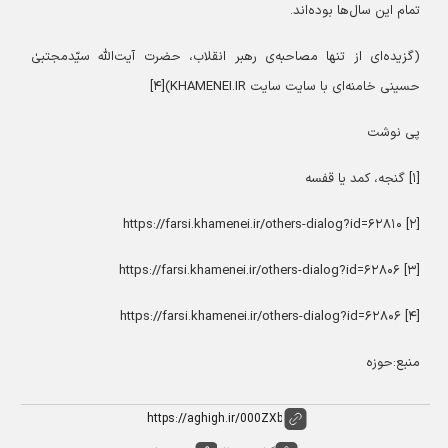
تمام این سال‌ها بوده‌اند.
(گزیده‌ای از تنها مصاحبه‌ی رهبر انقلاب، حضرت آیت‌الله سیّدمجتبیٰ
حسینی خامنه‌ای با سایت سایت KHAMENEI.IR)[۴]
پی نوشت
[۱] گنجه، کمد یا قفسه
[۲] https://farsi.khamenei.ir/others-dialog?id=۶۲۸۱۰
[۳] https://farsi.khamenei.ir/others-dialog?id=۶۲۸۰۶
[۴] https://farsi.khamenei.ir/others-dialog?id=۶۲۸۰۶
منبع:حوزه