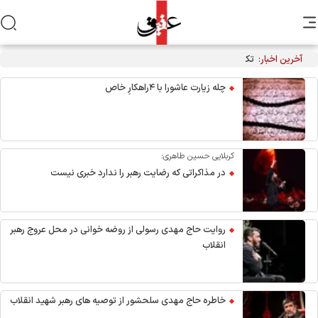
آخرین اخبار:
تکذیب نقل قول منتسب به رهبر انقلاب از سوی دفتر معظم‌له
چله زیارت عاشورا با ۴راهکارِ خاص
کربلایی حسین طاهری:
در مذاکراتی که رضایت رهبر را ندارد خبری نیست
روایت حاج مهدی رسولی از روضه خوانی در محل عروج رهبر
انقلاب
خاطره حاج مهدی سلحشور از توصیه های رهبر شهید انقلاب