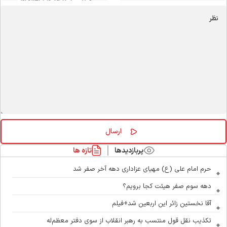
پربازدیدها
تازه ها
حرم امام علی (ع) مهیای عزاداری دهه آخر صفر شد
دهه سوم صفر هیئت کجا برویم؟
آقا نخستین زائر این اربعین شد+فیلم
تکذیب نقل قول منتسب به رهبر انقلاب از سوی دفتر معظم‌له