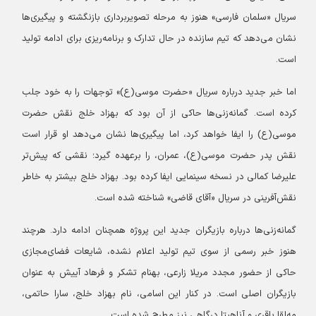
سریال «سلمان فارسی» هنوز به مرحله تصویربرداری بازنگشته و پیگیری‌ها
نشان می‌دهد که تیم سازنده در حال تدارک و برنامه‌ریزی برای ادامه تولید
است.
اما خبر جدید درباره سریال «حضرت موسی(ع)» توجهات را به خود جلب
کرده است. گمانه‌زنی‌ها حاکی از آن بود که بهزاد خلج نقش حضرت
موسی(ع) را ایفا خواهد کرد، اما پیگیری‌ها نشان می‌دهد او قرار است
نقش پدر حضرت موسی(ع)، عمران، را برعهده گیرد؛ نقشی که پیش‌تر
علیرضا کمالی در نسخه سینمایی ایفا کرده بود. بهزاد خلج بیشتر به خاطر
نقش‌آفرینی در سریال «آقای قاضی» شناخته شده است.
گمانه‌زنی‌ها درباره بازیگران جدید این پروژه همچنان ادامه دارد. هرچند
هنوز خبر رسمی از سوی تیم تولید اعلام نشده، شایعات فضای‌مجازی
حاکی از حضور مجدد مریلا زارعی، بهنام تشکر و فرهاد آییش به عنوان
بازیگران اصلی است. در کنار این اسامی، نام بهزاد خلج، سارا حاتمی،
مه‌لقا باقری و آناهیتا درگاهی نیز مطرح شده است.