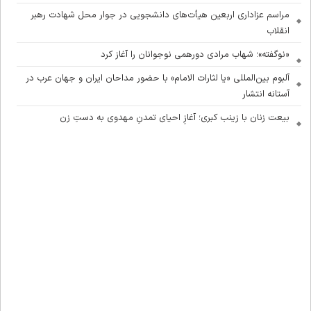
مراسم عزاداری اربعین هیأت‌های دانشجویی در جوار محل شهادت رهبر
انقلاب
«نوگفته»؛ شهاب مرادی دورهمی نوجوانان را آغاز کرد
آلبوم بین‌المللی «یا لثارات الامام» با حضور مداحان ایران و جهان عرب در
آستانه انتشار
بیعت زنان با زینب کبری؛ آغازِ احیای تمدنِ مهدوی به دستِ زن