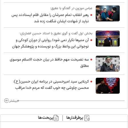
عباس موزون در گفتگو با عقیق:
رهبر انقلاب تمام عمرشان را مقابل ظلم ایستادند پس
نباید از شهادت ایشان شگفت زده شد
بخش اول گفت و گوی عقیق با استاد حسین انصاریان:
آن منبرها تکرار نمی شود/ روایتی از دوران کودکی و
نوجوانی این واعظ بزرگ و نویسنده و پژوهشگر جهان
اسلام
سه نصیحت مهم حافظ در بیان حجت الاسلام موسوی
مطلق
کربلایی سید امیر‌حسینی در برنامه ایران حسین(ع):
محسن چاوشی چه خوب گفت که مردم خدا مراقب
ماست/ مردم دهن تفرقه افکنان بزنند
بیشتر
پرطرفدارها
پربحث‌ها