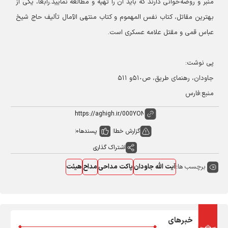
منبر و روضه‌خوانی دارند که باید آن را تهیه و مطالعه نمایید.
رابعاً، یکی از
بهترین مقاتل، کتاب نفس المهموم و کتاب منتهی الآمال تألیف حاج شیخ
عباس قمی و مقتل علامه عسکری است.
پی نوشت:
جاودان، رهنمای طریق، ص۵۱٠و ۵۱۱
منبع:فارس
گزارش خطا
پسندها
0
اشتراک گذاری
برچسب ها:
آیت الله جاودان
پاکت مداحی
مداح
هیئت
خبرهای