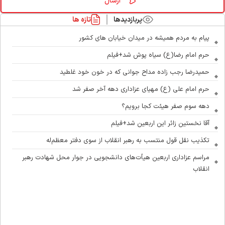
پربازدیدها
تازه ها
پیام به مردم همیشه در میدان خیابان های کشور
حرم امام رضا(ع) سیاه پوش شد+فیلم
حمیدرضا رجب زاده مداح جوانی که در خون خود غلطید
حرم امام علی (ع) مهیای عزاداری دهه آخر صفر شد
دهه سوم صفر هیئت کجا برویم؟
آقا نخستین زائر این اربعین شد+فیلم
تکذیب نقل قول منتسب به رهبر انقلاب از سوی دفتر معظم‌له
مراسم عزاداری اربعین هیأت‌های دانشجویی در جوار محل شهادت رهبر
انقلاب