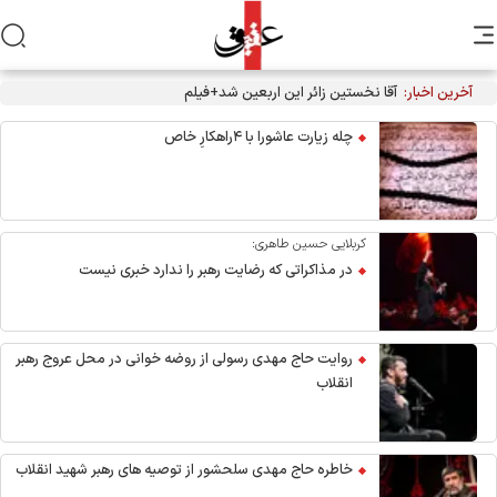
آخرین اخبار:
آقا نخستین زائر این اربعین شد+فیلم
چله زیارت عاشورا با ۴راهکارِ خاص
کربلایی حسین طاهری:
در مذاکراتی که رضایت رهبر را ندارد خبری نیست
روایت حاج مهدی رسولی از روضه خوانی در محل عروج رهبر
انقلاب
خاطره حاج مهدی سلحشور از توصیه های رهبر شهید انقلاب