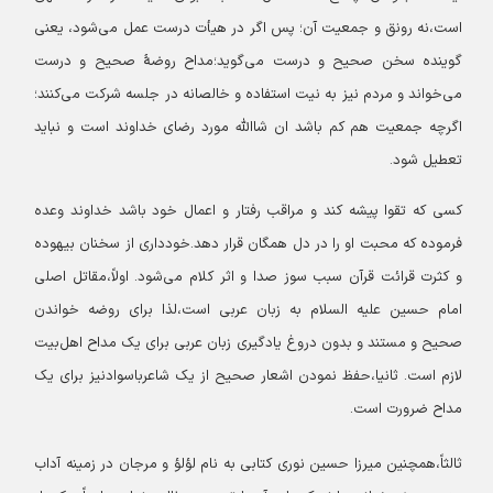
است،نه رونق و جمعیت آن؛ پس اگر در هیأت درست عمل می‌شود، یعنی
گوینده سخن صحیح و درست می‌گوید؛مداح روضهٔ صحیح و درست
می‌خواند و مردم نیز به نیت استفاده و خالصانه در جلسه شرکت می‌کنند؛
اگرچه جمعیت هم کم باشد ان شاالله مورد رضای خداوند است و نباید
تعطیل شود.
کسی که تقوا پیشه کند و مراقب رفتار و اعمال خود باشد خداوند وعده
فرموده که محبت او را در دل همگان قرار دهد.
خودداری از سخنان بیهوده
و کثرت قرائت قرآن سبب سوز صدا و اثر کلام می‌شود. اولاً،مقاتل اصلی
امام حسین علیه السلام به زبان عربی است،لذا برای روضه خواندن
صحیح و مستند و بدون دروغ یادگیری زبان عربی برای یک مداح اهل‌بیت
لازم است.
ثانیا،حفظ نمودن اشعار صحیح از یک شاعرباسوادنیز برای یک
مداح ضرورت است.
ثالثاً،همچنین میرزا حسین نوری کتابی به نام لؤلؤ و مرجان در زمینه آداب