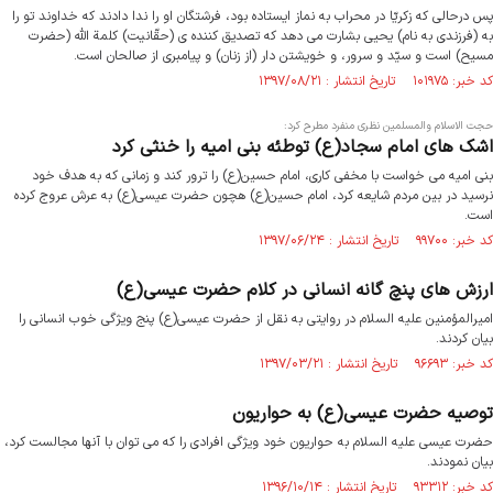
پس درحالى كه زكریّا در محراب به نماز ایستاده بود، فرشتگان او را ندا دادند كه خداوند تو را
به (فرزندى به نام) یحیى بشارت مى ‏دهد كه تصدیق كننده‏ ى (حقّانیت) كلمة اللّه (حضرت
مسیح) است و سیّد و سرور، و خویشتن‏ دار (از زنان) و پیامبرى از صالحان است.
کد خبر: ۱۰۱۹۷۵ تاریخ انتشار : ۱۳۹۷/۰۸/۲۱
حجت الاسلام والمسلمین نظری منفرد مطرح کرد:
اشک های امام سجاد(ع) توطئه بنی امیه را خنثی کرد
بنی امیه می خواست با مخفی کاری، امام حسین(ع) را ترور کند و زمانی که به هدف خود
نرسید در بین مردم شایعه کرد، امام حسین(ع) هچون حضرت عیسی(ع) به عرش عروج کرده
است.
کد خبر: ۹۹۷۰۰ تاریخ انتشار : ۱۳۹۷/۰۶/۲۴
ارزش های پنچ گانه انسانی در کلام حضرت عیسی(ع)
امیرالمؤمنین علیه السلام در روایتی به نقل از حضرت عیسی(ع) پنج ویژگی خوب انسانی را
بیان کردند.
کد خبر: ۹۶۶۹۳ تاریخ انتشار : ۱۳۹۷/۰۳/۲۱
توصیه حضرت عیسی(ع) به حواریون
حضرت عیسی علیه السلام به حواریون خود ویژگی افرادی را که می توان با آنها مجالست کرد،
بیان نمودند.
کد خبر: ۹۳۳۱۲ تاریخ انتشار : ۱۳۹۶/۱۰/۱۴