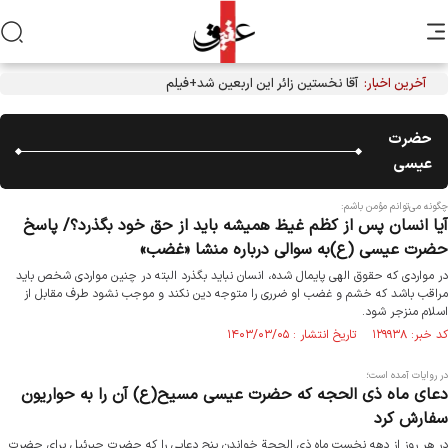
آخرین اخبار:
آقا نخستین زائر این اربعین شد+فیلم
حضرت
عیسی
چگونه می‌توانم مؤمن باشم:
آیا انسان پس از کظم غیظ همیشه باید از حق خود بگذرد؟/ پاسخ
حضرت عیسی (ع)به سوالی درباره منشا «غضب»
در مواردی که حقوق الهی پایمال شده، انسان نباید بگذرد البته در چنین مواردی شخص باید
مراقب باشد که خشم و غضب او ضرری را متوجه دین نکند و موجب نشود طرف مقابل از
اسلام منزجر شود.
کد خبر: ۱۲۹۹۳۸ تاریخ انتشار : ۱۴۰۳/۰۳/۰۵
در روایات آمده است؛
دعای ماه ذی الحجه که حضرت عیسی مسیح(ع) آن را به حواریون
سفارش کرد
در هر روز از دهه نخست ماه ذی الحجة خواندن پنج دعایی را که حضرت جبرئیل برای حضرت