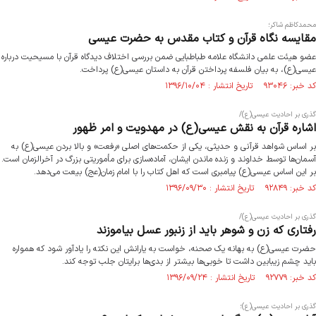
محمدکاظم شاکر؛
مقایسه نگاه قرآن و کتاب مقدس به حضرت عیسی
عضو هیئت علمی دانشگاه علامه طباطبایی ضمن بررسی اختلاف دیدگاه قرآن با مسیحیت درباره
عیسی(ع)، به بیان فلسفه پرداختن قرآن به داستان عیسی(ع) پرداخت.
کد خبر: ۹۳۰۴۶ تاریخ انتشار : ۱۳۹۶/۱۰/۰۴
گذری بر احادیث عیسی(ع)/
اشاره قرآن به نقش عیسی(ع) در مهدویت و امر ظهور
بر اساس شواهد قرآنی و حدیثی، یکی از حکمت‌های اصلی «رفعت» و بالا بردن عیسی(ع) به
آسمان‌ها توسط خداوند و زنده ماندن ایشان، آماده‌سازی برای مأموریتی بزرگ در آخرالزمان است.
بر این اساس عیسی(ع) پیامبری است که اهل کتاب را با امام زمان(عج) بیعت می‌دهد.
کد خبر: ۹۲۸۴۹ تاریخ انتشار : ۱۳۹۶/۰۹/۳۰
گذری بر احادیث عیسی(ع)/
رفتاری که زن و شوهر باید از زنبور عسل بیاموزند
حضرت عیسی(ع) به بهانه‌ یک صحنه، خواست به یارانش این نکته را یادآور شود که همواره
باید چشم زیبابین داشت تا خوبی‌ها بیشتر از بدی‌ها برایتان جلب توجه کند.
کد خبر: ۹۲۷۷۹ تاریخ انتشار : ۱۳۹۶/۰۹/۲۴
گذری بر احادیث عیسی(ع)؛