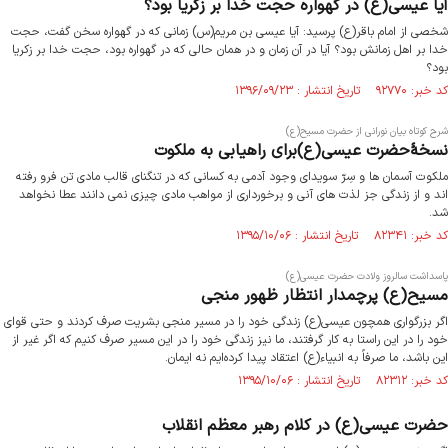
آیا عیسی(ع) در گهواره حجت خدا بر زکریا بود؟
شخصی از امام باقر(ع) پرسید: آیا عیسى بن مریم(س) زمانى که در گهواره سخن گفت، حجت
خدا بر اهل زمانش بود؟ آیا در آن زمان و در همان حالى که در گهواره بود، حجت خدا بر زکریا
بود؟
کد خبر: ۹۲۷۷۰ تاریخ انتشار : ۱۳۹۶/۰۹/۲۳
شرح کوتاه بیان نورانی از حضرت مسیح(ع)
نسخۀحضرت عیسی(ع)برای راهیابی به ملکوت
ملکوت آسمان ها و سِرّ سویدای وجود آدمی به کسانی که در تنگنای قالب مادی تن فرو رفته
اند و از زندگی جز لذت های آنی و برخورداری از مواهب مادی چیزی نمی دانند عطا نخواهد
شد.
کد خبر: ۸۲۳۴۱ تاریخ انتشار : ۱۳۹۵/۱۰/۰۶
پاسداشت سالروز ولادت حضرت عیسی(ع)
مسیح(ع) پرچمدار انتظار ظهور منجی
اگر بزرگواری همچون عیسی(ع) زندگی خود را در مسیر منجی بشریت صرف کردند و حتی قوای
خود را در این راستا به کار گرفتند، ما نیز زندگی خود را در این مسیر صرف کنیم که اگر غیر از
این باشد، ما صرفاً به انبیاء(ع) اعتقاد پیدا کرده‌ایم نه ایمان.
کد خبر: ۸۲۳۱۲ تاریخ انتشار : ۱۳۹۵/۱۰/۰۶
حضرت عیسی(ع) در کلام رهبر معظم انقلاب