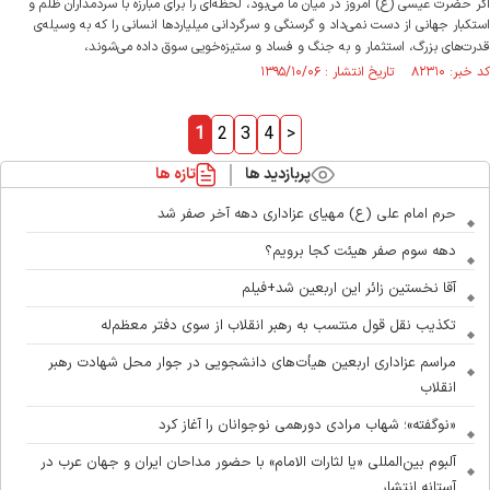
اگر حضرت عیسی (ع) امروز در میان ما می‌بود، لحظه‌ای را برای مبارزه با سردمداران ظلم و
استکبار جهانی از دست نمی‌داد و گرسنگی و سرگردانی میلیاردها انسانی را که به وسیله‌ی
قدرت‌های بزرگ، استثمار و به جنگ و فساد و ستیزه‌‌خویی سوق داده می‌شوند،
کد خبر: ۸۲۳۱۰ تاریخ انتشار : ۱۳۹۵/۱۰/۰۶
1
2
3
4
>
پربازدید ها
تازه ها
حرم امام علی (ع) مهیای عزاداری دهه آخر صفر شد
دهه سوم صفر هیئت کجا برویم؟
آقا نخستین زائر این اربعین شد+فیلم
تکذیب نقل قول منتسب به رهبر انقلاب از سوی دفتر معظم‌له
مراسم عزاداری اربعین هیأت‌های دانشجویی در جوار محل شهادت رهبر
انقلاب
«نوگفته»؛ شهاب مرادی دورهمی نوجوانان را آغاز کرد
آلبوم بین‌المللی «یا لثارات الامام» با حضور مداحان ایران و جهان عرب در
آستانه انتشار