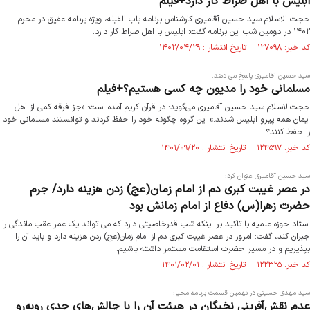
ابلیس با اهل صراط کار دارد+فیلم
حجت الاسلام سید حسین آقامیری کارشناس برنامه باب القبله، ویژه برنامه عقیق در محرم
۱۴۰۲ در دومین شب این برنامه گفت: ابلیس با اهل صراط کار دارد.
کد خبر: ۱۲۷۰۹۸ تاریخ انتشار : ۱۴۰۲/۰۴/۲۹
سید حسین آقامیری پاسخ می دهد:
مسلمانی خود را مدیون چه کسی هستیم؟+فیلم
حجت‌الاسلام سید حسین آقامیری می‌گوید: در قرآن کریم آمده است: «جز فرقه کمی از اهل
ایمان همه پیرو ابلیس شدند.» این گروه چگونه خود را حفظ کردند و توانستند مسلمانی خود
را حفظ کنند؟
کد خبر: ۱۲۴۵۹۷ تاریخ انتشار : ۱۴۰۱/۰۹/۲۰
سید حسین آقامیری عنوان کرد:
در عصر غیبت کبری دم از امام زمان(عج) زدن هزینه دارد/ جرم
حضرت زهرا(س) دفاع از امام زمانش بود
استاد حوزه علمیه با تاکید بر اینکه شب قدرخاصیتی دارد که می تواند یک عمر عقب ماندگی را
جبران کند، گفت: امروز در عصر غیبت کبری دم از امام زمان(عج) زدن هزینه دارد و باید آن را
بپذیریم و در مسیر حضرت استقامت مستمر داشته باشیم.
کد خبر: ۱۲۲۳۲۵ تاریخ انتشار : ۱۴۰۱/۰۲/۰۱
سید مهدی حسینی در نهمین قسمت برنامه محیا:
عدم نقش‌آفرینی نخبگان در هیئت آن را با چالش‌های جدی روبه‌رو