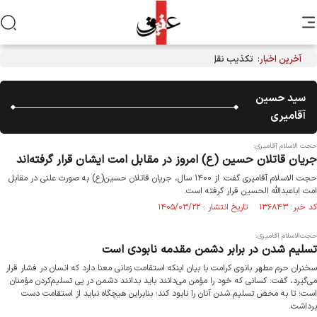
آخرین اخبار:
تکذیب نقل قول منتسب به رهبر انقلاب از سوی دفتر معظم‌له
سید حسین
آقامیری
حجت الاسلام آقامیری:
جریان قاتلان حسین (ع) امروز در مقابل امت ایشان قرار گرفته‌اند
حجت الاسلام آقامیری گفت: از ۱۴۰۰ سال، جریان قاتلان حسین(ع) به صورت علنی در مقابل
امت اباعبدالله الحسین قرار گرفته است.
کد خبر: ۱۳۶۸۴۳ تاریخ انتشار : ۱۴۰۵/۰۳/۲۲
حجت‌الاسلام آقامیری:
تسلیم شدن در برابر دشمن مقدمه نابودی است
سخنران حرم مطهر بانوی کرامت با بیان اینکه استقامت زمانی معنا دارد که انسان در فشار قرار
می‌گیرد، گفت: کسانی که خود را مؤمن می‌دانند باید بدانند دشمن در پی تسلیم‌کردن مؤمنان
است؛ تا به محض تسلیم شدن آنان را نابود کند؛ بنابراین هیچگاه نباید از استقامت دست
برداشت.