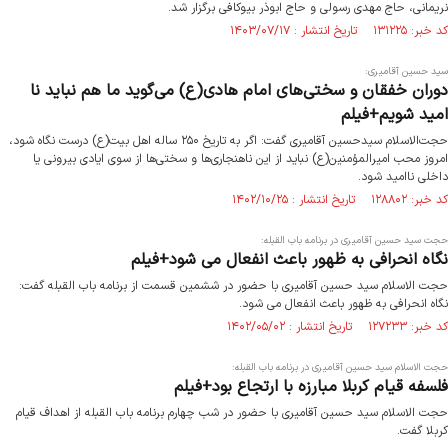
نریمانی، حاج مهدی رسولی و حاج ابوذر بیوکافی برگزار شد.
کد خبر: ۱۳۱۲۲۵ تاریخ انتشار : ۱۴۰۳/۰۷/۱۷
سید حسین آقامیری:
دوران خفقان و سختی‌های امام هادی(ع) می‌گوید ما هم نباید نا
امید شویم+فیلم
حجت‌الاسلام سیدحسین آقامیری گفت: اگر به تاریخ ۲۵۰ ساله اهل بیت(ع) درست نگاه شود،
امروز محب امیرالمؤمنین(ع) نباید از این ناهنجاری‌ها و سختی‌ها از سوی ایادی بیرونی یا
داخلی ناامید شود.
کد خبر: ۱۲۸۸۰۲ تاریخ انتشار : ۱۴۰۲/۱۰/۲۵
حجت سید حسین آقامیری در برنامه باب القبله:
نگاه انحرافی به ظهور باعث انفعال می شود+فیلم
حجت الاسلام سید حسین آقامیری با حضور در ششمین قسمت از برنامه باب القبله گفت:
نگاه انحرافی به ظهور باعث انفعال می شود.
کد خبر: ۱۲۷۲۳۳ تاریخ انتشار : ۱۴۰۲/۰۵/۰۲
حجت الاسلام سید حسین آقامیری در برنامه باب القبله:
فلسفه قیام کربلا مبارزه با ارتجاع بود+فیلم
حجت الاسلام سید حسین آقامیری با حضور در شب چهارم برنامه باب القبله از اهداف قیام
کربلا گفت.