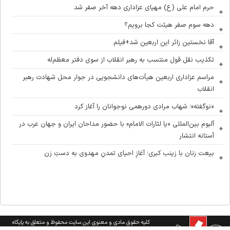
حرم امام علی (ع) مهیای عزاداری دهه آخر صفر شد
دهه سوم صفر هیئت کجا برویم؟
آقا نخستین زائر این اربعین شد+فیلم
تکذیب نقل قول منتسب به رهبر انقلاب از سوی دفتر معظم‌له
مراسم عزاداری اربعین هیأت‌های دانشجویی در جوار محل شهادت رهبر
انقلاب
«نوگفته»؛ شهاب مرادی دورهمی نوجوانان را آغاز کرد
آلبوم بین‌المللی «یا لثارات الامام» با حضور مداحان ایران و جهان عرب در
آستانه انتشار
بیعت زنان با زینب کبری؛ آغازِ احیای تمدنِ مهدوی به دستِ زن
کلیه حقوق مادی و معنوی این سایت محفوظ و متعلق به پایگاه