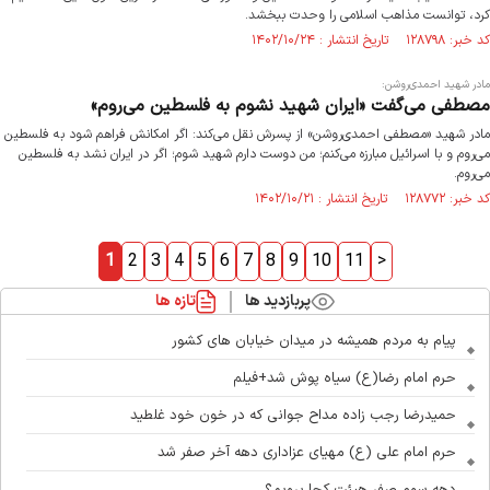
کرد، توانست مذاهب اسلامی را وحدت ببخشد.
کد خبر: ۱۲۸۷۹۸ تاریخ انتشار : ۱۴۰۲/۱۰/۲۴
مادر شهید احمدی‌روشن:
مصطفی می‌گفت «ایران شهید نشوم به فلسطین می‌روم»
مادر شهید «مصطفی احمدی‌روشن» از پسرش نقل می‌کند: اگر امکانش فراهم شود به فلسطین
می‌روم و با اسرائیل مبارزه می‌کنم؛ من دوست دارم شهید شوم؛ اگر در ایران نشد به فلسطین
می‌روم.
کد خبر: ۱۲۸۷۷۲ تاریخ انتشار : ۱۴۰۲/۱۰/۲۱
1
2
3
4
5
6
7
8
9
10
11
>
پربازدید ها
تازه ها
پیام به مردم همیشه در میدان خیابان های کشور
حرم امام رضا(ع) سیاه پوش شد+فیلم
حمیدرضا رجب زاده مداح جوانی که در خون خود غلطید
حرم امام علی (ع) مهیای عزاداری دهه آخر صفر شد