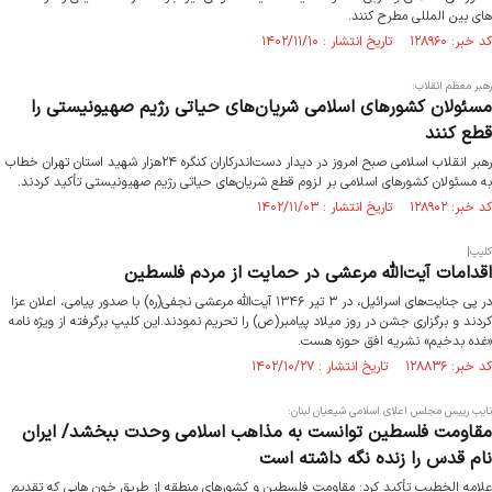
های بین المللی مطرح کنند.
کد خبر: ۱۲۸۹۶۰ تاریخ انتشار : ۱۴۰۲/۱۱/۱۰
رهبر معظم انقلاب:
مسئولان کشورهای اسلامی شریان‌های حیاتی رژیم صهیونیستی را
قطع کنند
رهبر انقلاب اسلامی صبح امروز در دیدار دست‌اندرکاران کنگره ۲۴هزار شهید استان تهران خطاب
به مسئولان کشورهای اسلامی بر لزوم قطع شریان‌های حیاتی رژیم صهیونیستی تأکید کردند.
کد خبر: ۱۲۸۹۰۲ تاریخ انتشار : ۱۴۰۲/۱۱/۰۳
کلیپ|
اقدامات آیت‌الله مرعشی در حمایت از مردم فلسطین
در پی جنایت‌های اسرائیل، در ۳ تیر ۱۳۴۶ آیت‌الله مرعشی نجفی(ره) با صدور پیامی، اعلان عزا
کردند و برگزاری جشن در روز میلاد پیامبر(ص) را تحریم نمودند.این کلیپ برگرفته از ویژه نامه
«غده بدخیم» نشریه افق حوزه هست.
کد خبر: ۱۲۸۸۳۶ تاریخ انتشار : ۱۴۰۲/۱۰/۲۷
نایب رییس مجلس اعلای اسلامی شیعیان لبنان:
مقاومت فلسطین توانست به مذاهب اسلامی وحدت ببخشد/ ایران
نام قدس را زنده نگه داشته است
علامه الخطیب تأکید کرد: مقاومت فلسطین و کشورهای منطقه از طریق خون هایی که تقدیم