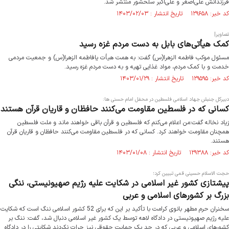
فرزندانش علی‌اصغر و علی‌اکبر سلحشور منتشر شد.
کد خبر: ۱۲۹۶۵۸ تاریخ انتشار : ۱۴۰۳/۰۲/۰۳
تصاویر|
کمک‌ هیأتی‌های بابل به دست مردم غزه رسید
مسئول موکب فاطمه الزهرا(س) گفت: به همت هیأت یافاطمه الزهرا(س) و جمعیت مردمی
خدمت و با کمک مردم، مواد غذایی تهیه و به دست مردم غزه رسید.
کد خبر: ۱۲۹۵۹۵ تاریخ انتشار : ۱۴۰۳/۰۱/۲۹
دبیرکل جنبش جهاد اسلامی فلسطین در محفل امام حسنی ها:
کسانی که در فلسطین مقاومت می‌کنند حافظان و قاریان قرآن هستند
زیاد نخاله گفت:من اعلام می‌کنم که فلسطین و قرآن باقی خواهند ماند و ملت فلسطین
همچنان مقاومت خواهند کرد. کسانی که در فلسطین مقاومت می‌کنند حافظان و قاریان قرآن
هستند.
کد خبر: ۱۲۹۳۸۸ تاریخ انتشار : ۱۴۰۳/۰۱/۰۸
حجت الاسلام حسینی قمی تبیین کرد؛
پیشتازی کشور غیر اسلامی در شکایت علیه رژیم صهیونیستی، ننگی
بزرگ بر کشورهای اسلامی و عربی
سخنران حرم مطهر بانوی کرامت با تأکید بر این که برای 52 کشور اسلامی ننگ است که شکایت
علیه رژیم صهیونیستی در دادگاه لاهه توسط یک کشور غیر اسلامی دنبال شد، گفت: ننگ بر
کشورهای اسلامی و عربی که در حد یک حمایت حقوقی نیز جرات نکردند شکایتی را در دادگاه