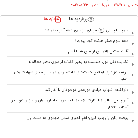
کد خبر: ۱۲۸۲۴۷ تاریخ انتشار : ۱۴۰۲/۰۸/۲۳
پربازدید ها
تازه ها
حرم امام علی (ع) مهیای عزاداری دهه آخر صفر شد
دهه سوم صفر هیئت کجا برویم؟
آقا نخستین زائر این اربعین شد+فیلم
تکذیب نقل قول منتسب به رهبر انقلاب از سوی دفتر معظم‌له
مراسم عزاداری اربعین هیأت‌های دانشجویی در جوار محل شهادت رهبر
انقلاب
«نوگفته»؛ شهاب مرادی دورهمی نوجوانان را آغاز کرد
آلبوم بین‌المللی «یا لثارات الامام» با حضور مداحان ایران و جهان عرب در
آستانه انتشار
بیعت زنان با زینب کبری؛ آغازِ احیای تمدنِ مهدوی به دستِ زن