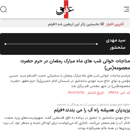
آخرین اخبار:
آقا نخستین زائر این اربعین شد+فیلم
سید مهدی
سلحشور
مناجات خوانی شب های ماه مبارک رمضان در حرم حضرت
معصومه(س)
مراسم مناجات خوانی شب های ماه مبارک رمضان با سخنرانی حجت الاسلام سید حسین
مؤمنی و نوای حاج سید مهدی سلحشور در شبستان امام خمینی(ره) حرم مطهر حضرت
معصومه(س) در شهر مقدس قم برگزار شد.
کد خبر: ۱۲۹۳۰۹ تاریخ انتشار : ۱۴۰۲/۱۲/۲۸
خاطره حاج مهدی سلحشور از نرسیدن آب به رزمندگان در شلمچه:
یزیدیان همیشه راه آب را می بندند+فیلم
حاج مهدی سلحشور با حضور در برنامه به افق فلسطین گفت: صهیونیست‌های یزید صفت،
تانکر آب را هم منفجر می‌کنند، تانکری که می‌خواست برای کودکان تشنه و منتظر غزه، آب ببرد؛
یزیدی‌ها در همه عالم همینگونه بودند.