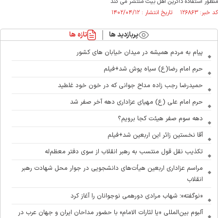
منظور استفاده ذاکرین اهل بیت منتشر می کند
کد خبر: ۱۲۶۸۶۳ تاریخ انتشار : ۱۴۰۲/۰۴/۱۲
پربازدید ها
تازه ها
پیام به مردم همیشه در میدان خیابان های کشور
حرم امام رضا(ع) سیاه پوش شد+فیلم
حمیدرضا رجب زاده مداح جوانی که در خون خود غلطید
حرم امام علی (ع) مهیای عزاداری دهه آخر صفر شد
دهه سوم صفر هیئت کجا برویم؟
آقا نخستین زائر این اربعین شد+فیلم
تکذیب نقل قول منتسب به رهبر انقلاب از سوی دفتر معظم‌له
مراسم عزاداری اربعین هیأت‌های دانشجویی در جوار محل شهادت رهبر
انقلاب
«نوگفته»؛ شهاب مرادی دورهمی نوجوانان را آغاز کرد
آلبوم بین‌المللی «یا لثارات الامام» با حضور مداحان ایران و جهان عرب در