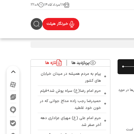
۱۷/مرداد/۱۴۰۵
۲۲:۰۸
خبرنگار هیئت
پربازدید ها
تازه ها
پیام به مردم همیشه در میدان خیابان
های کشور
ها در مورد
حرم امام رضا(ع) سیاه پوش شد+فیلم
حمیدرضا رجب زاده مداح جوانی که در
خون خود غلطید
حرم امام علی (ع) مهیای عزاداری دهه
آخر صفر شد
 است