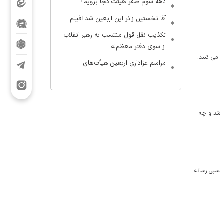
دهه سوم صفر هیئت کجا برویم؟
آقا نخستین زائر این اربعین شد+فیلم
تکذیب نقل قول منتسب به رهبر انقلاب
از سوی دفتر معظم‌له
مى ‏كنند.
مراسم عزاداری اربعین هیأت‌های
دانشجویی در جوار محل شهادت رهبر
انقلاب
«نوگفته»؛ شهاب مرادی دورهمی
فتد و چه
نوجوانان را آغاز کرد
آلبوم بین‌المللی «یا لثارات الامام» با
حضور مداحان ایران و جهان عرب در
آستانه انتشار
نسبی رسانه