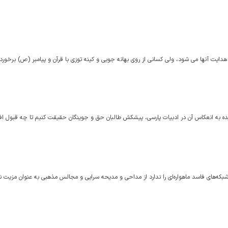
 هدایت آنها مى ‏شود، ولى كسانى از روى بهانه ‏جویى و كینه ‏توزى با قرآن و پیامبر (ص) برخورد 
 گزیده به انعکاس آن در ادبیات پارسی، پیشکش طالبان حق و جوینگان حقیقت کنیم تا چه قبول ا
 شبکه‌های فاسد ماهواره‌ای را ندارد از مداحی و مدیحه سرایی و مجالس مذهبی به عنوان مزیت 