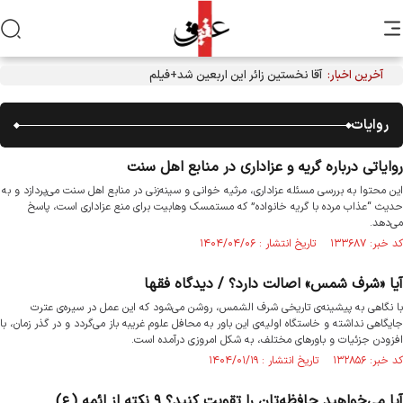
آخرین اخبار:
آقا نخستین زائر این اربعین شد+فیلم
روایات
روایاتی درباره گریه و عزاداری در منابع اهل سنت
این محتوا به بررسی مسئله عزاداری، مرثیه خوانی و سینه‌زنی در منابع اهل سنت می‌پردازد و به
حدیث “عذاب مرده با گریه خانواده” که مستمسک وهابیت برای منع عزاداری است، پاسخ
می‌دهد.
کد خبر: ۱۳۳۶۸۷ تاریخ انتشار : ۱۴۰۴/۰۴/۰۶
آیا «شرف شمس» اصالت دارد؟ / دیدگاه فقها
با نگاهی به پیشینه‌ی تاریخی شرف الشمس، روشن می‌شود که این عمل در سیره‌ی عترت
جایگاهی نداشته و خاستگاه اولیه‌ی این باور به محافل علوم غریبه باز می‌گردد و در گذر زمان، با
افزودن جزئیات و باورهای مختلف، به شکل امروزی درآمده است.
کد خبر: ۱۳۲۸۵۶ تاریخ انتشار : ۱۴۰۴/۰۱/۱۹
آیا می‌خواهید حافظه‌تان را تقویت کنید؟ ۹ نکته از ائمه (ع)