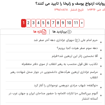
روايات ازدواج يوسف و زليخا را تاييد می كنند؟
کد خبر: ۱۰۹۴۲۶ تاریخ انتشار : ۱۳۹۸/۰۸/۱۸
1
2
3
4
5
6
7
8
9
10
11
>
پربازدید ها
تازه ها
حرم امام علی (ع) مهیای عزاداری دهه آخر صفر شد
دهه سوم صفر هیئت کجا برویم؟
آقا نخستین زائر این اربعین شد+فیلم
تکذیب نقل قول منتسب به رهبر انقلاب از سوی دفتر معظم‌له
مراسم عزاداری اربعین هیأت‌های دانشجویی در جوار محل شهادت رهبر
انقلاب
«نوگفته»؛ شهاب مرادی دورهمی نوجوانان را آغاز کرد
آلبوم بین‌المللی «یا لثارات الامام» با حضور مداحان ایران و جهان عرب در
آستانه انتشار