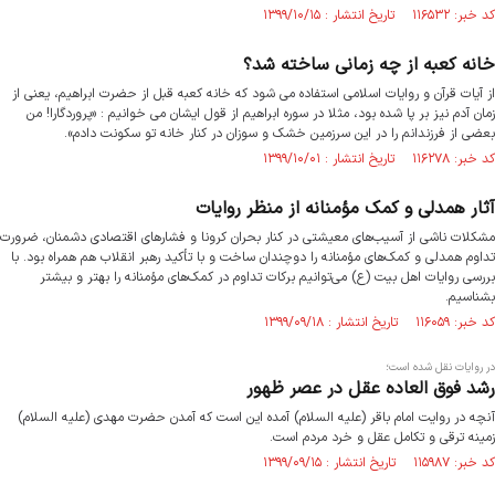
کد خبر: ۱۱۶۵۳۲ تاریخ انتشار : ۱۳۹۹/۱۰/۱۵
خانه کعبه از چه زمانی ساخته شد؟
از آیات قرآن و روایات اسلامی استفاده می شود که خانه کعبه قبل از حضرت ابراهیم، یعنی از
زمان آدم نیز بر پا شده بود، مثلا در سوره ابراهیم از قول ایشان می خوانیم : «پروردگارا! من
بعضی از فرزندانم را در این سرزمین خشک و سوزان در کنار خانه تو سکونت دادم».
کد خبر: ۱۱۶۲۷۸ تاریخ انتشار : ۱۳۹۹/۱۰/۰۱
آثار همدلی و کمک مؤمنانه از منظر روایات
مشکلات ناشی از آسیب‌های معیشتی در کنار بحران کرونا و فشارهای اقتصادی دشمنان، ضرورت
تداوم همدلی و کمک‌های مؤمنانه را دوچندان ساخت و با تأکید رهبر انقلاب هم همراه بود. با
بررسی روایات اهل بیت (ع) می‌توانیم برکات تداوم در کمک‌های مؤمنانه را بهتر و بیشتر
بشناسیم.
کد خبر: ۱۱۶۰۵۹ تاریخ انتشار : ۱۳۹۹/۰۹/۱۸
در روایات نقل شده است؛
رشد فوق العاده عقل در عصر ظهور
آنچه در روایت امام باقر (علیه السلام) آمده این است که آمدن حضرت مهدی (علیه السلام)
زمینه ترقی و تکامل عقل و خرد مردم است.
کد خبر: ۱۱۵۹۸۷ تاریخ انتشار : ۱۳۹۹/۰۹/۱۵