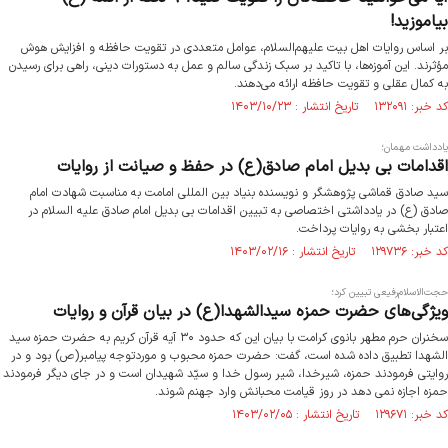
بیاموزید!
بر اساس روایات اهل بیت علیهم‌السلام، عوامل متعددی در تقویت حافظه و افزایش هوش
مؤثرند. این آموزه‌ها، با تاکید بر سبک زندگی سالم و عمل به دستورات دینی، راهی برای رسیدن
به کمال عقلی و تقویت حافظه ارائه می‌دهند.
کد خبر: ۱۳۲۰۹۱ تاریخ انتشار : ۱۴۰۳/۱۰/۲۳
یادداشت مهمان؛
اقدامات بی بدیل امام صادق(ع) در حفظ و صیانت از روایات
سید صادق قماشی پژوهشگر و نویسنده بنیاد بین المللی امامت به مناسبت شهادت امام
صادق (ع) در یادداشتی اختصاصی به تبیین اقدامات بی بدیل امام صادق علیه السلام در
اعتبار بخشی به روایات پرداخت.
کد خبر: ۱۲۹۷۳۶ تاریخ انتشار : ۱۴۰۳/۰۲/۱۶
حجت‌الاسلام‌رفیعی تبیین کرد؛
ویژگی‌های حضرت حمزه سیدالشهدا(ع) در بیان قرآن و روایات
سخنران حرم مطهر بانوی کرامت با بیان این که حدود ۳۰ آیه قرآن کریم به حضرت حمزه سید
الشهدا تطبیق داده شده است، گفت: حضرت حمزه محبوب و موردتوجه پیامبر(ص) بود و در
روایتی فرمودند حمزه، شیرخدا، شیر رسول خدا و سیّد شهیدان است و در جای دیگر فرمودند
حمزه اجازه نمی دهد در روز قیامت محبانش وارد جهنم شوند.
کد خبر: ۱۲۹۶۷۱ تاریخ انتشار : ۱۴۰۳/۰۲/۰۵