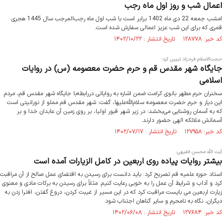
اعمال شب و روز اول ماه رجب
امشب جمعه 22 ‌دی ماه 1402 برابر است با شب اول ماه رجب‌المرجب سال 1445 هجری
قمری که برای این شب عزیز اعمالی سفارش شده است.
کد خبر: ۱۲۸۷۷۸ تاریخ انتشار : ۱۴۰۲/۱۰/۲۲
حجت‌الاسلام‌ فرحزاد تبیین کرد؛
جایگاه شهر مقدس قم و حرم حضرت معصومه (س) در روایات
اسلامی
سخنران حرم مطهر بانوی کرامت ضمن اشاره به روایاتی دررابطه‌با جایگاه شهر مقدس قم، مردم
این دیار و حرم حضرت معصومه سلام‌الله‌علیها، گفت: شهر مقدس قم مملو از نورانیتی است
که به آسمان روشنایی می‌بخشد؛ در زیر شهر قبور اولیا، بر روی زمین آن عابدان خدا و بر
آسمانش ملائکه الهی حضور دارند.
کد خبر: ۱۲۷۹۵۸ تاریخ انتشار : ۱۴۰۲/۰۷/۱۷
آیت الله محسن فقیهی:
بیشتر روایات پیاده روی اربعین در کامل الزیارات آمده است
استاد حوزه علمیه قم تصریح کرد: باید دانست برای رسیدن به اقتضای عمل صالح از آن مراقبت
کرد و آداب و شرایط آن عمل را به خوبی رعایت کنیم. مثلاً برای رسیدن به برکات مادی و معنوی
زیارت اربعین می بایست مراقبت کرد که در این مسیر از غیبت کردن، دروغ گفتن، افترا زدن به
دیگران، نگاه به نامحرم و سایر گناهان اجتناب شود.
کد خبر: ۱۲۷۶۸۴ تاریخ انتشار : ۱۴۰۲/۰۶/۰۸