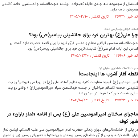
استقبال از مجموعه سه‌ جلدی «قبله کعبه‌زاد»، نوشته حجت‌الاسلام والمسلمین حامد کاشانی
همچنان ادامه دارد.
کد خبر: ۱۳۶۷۳۰ تاریخ انتشار : ۱۴۰۵/۰۳/۱۰
استاد قرائتی پاسخ می دهد؛
چرا علی(ع) بهترین فرد برای جانشینی پیامبر(ص) بود؟
حجت‌الاسلام محسن قرائتی معلم و مفسر قرآن کریم با بیان قصه حضرت داود گفت: بر
اساس این آیات امام علی(ع) شایسته‌ترین فرد برای جانشینی پیامبر(ص) بود.
کد خبر: ۱۳۶۶۰۶ تاریخ انتشار : ۱۴۰۵/۰۲/۲۰
حجت الاسلام طباخیان عنوان کرد:
نقطه آغاز آشوب ها اینجاست!
امیرالمومنین (ع) فرمود مقاومت کنید برنده‌ایم،گفتند علی (ع) تو رویا می فروشی! روایت
شنیدنی حجت الاسلام طباخیان از جلسه فرماندهان سپاه امیرالمومنین(ع) / وقتی روایت
سازی اشعث خوراک ذهن‌ها در میدان شد
کد خبر: ۱۳۵۷۲۳ تاریخ انتشار : ۱۴۰۴/۱۰/۲۴
ماجرای سخنان امیرالمومنین علی (ع) پس از اقامه «نماز باران» در
شهر کوفه
در یکی از خشکسالی‌های دوران زندگی حضرت امام امیرالمومنین علی علیه السلام، ایشان نماز
باران اقامه کردند و پس از آن خطبه‌ای بسیار پرمعنی و پرمحتوا با تعبیراتی بسیار زیبا و عمیق