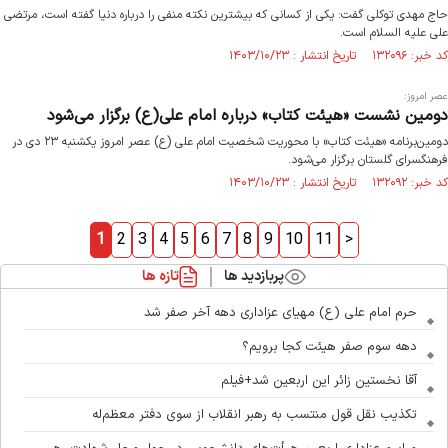
حاج مهدی توکلی گفت: یکی از کسانی که بیشترین نکته منفی را درباره دنیا گفته است، مرتضی
علی علیه السلام است.
کد خبر: ۱۳۲۰۹۶ تاریخ انتشار : ۱۴۰۳/۱۰/۲۳
عصر امروز:
دومین‌ نشست «هیئت کتاب» درباره امام علی(ع) برگزار می‌شود
دومین‌برنامه «هیئت کتاب» با محوریت شخصیت امام علی (ع) عصر امروز یکشنبه ۲۳ دی در
فرهنگسرای گلستان برگزار می‌شود.
کد خبر: ۱۳۲۰۹۲ تاریخ انتشار : ۱۴۰۳/۱۰/۲۳
1
2
3
4
5
6
7
8
9
10
11
>
پربازدید ها
تازه ها
حرم امام علی (ع) مهیای عزاداری دهه آخر صفر شد
دهه سوم صفر هیئت کجا برویم؟
آقا نخستین زائر این اربعین شد+فیلم
تکذیب نقل قول منتسب به رهبر انقلاب از سوی دفتر معظم‌له