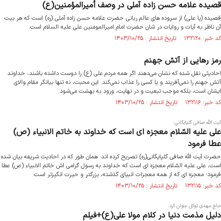
قصیده علامه حسن زاده آملی در وصف أمیرالمؤمنین(ع)
قصیده (یا علی) از سروده های عالم ربانی حضرت علامه حسن زاده آملی (ره) است که هر بیت
آن ناظر به آیات و روایات در شان حضرت امام امیرالمومنین علی علیه السلام است.
کد خبر: ۱۳۲۱۲۰ تاریخ انتشار : ۱۴۰۳/۱۰/۲۵
رمز رهایی از آتش جهنم
احادیثی نقل شده که نشان می‌دهند اگر همه مردم علی (ع) را دوست داشته باشند، خداوند
آتش جهنم را نمی‌آفریند و یا کسی را عذاب نمی‌کند. این محبت، نه تنها بیانگر مقام والای
ایشان است، بلکه موجب تبعیت و در نهایت، ورود به بهشت می‌شود.
کد خبر: ۱۳۲۱۱۶ تاریخ انتشار : ۱۴۰۳/۱۰/۲۵
آیت الله صافی گلپایگانی:
علی علیه ‎السّلام معجزه ای است که خداوند به خاتم الانبیاء (ص)
عطا فرمود
حضرت آیت الله صافی گلپایگانی(ره) تصریح کرده اند: همان طور که در احادیث شریفه بیان شده
است، علی علیه ‎السّلام معجزه ای است که خداوند به رسول گرامی اش خاتم الانبیاء (ص) عطا
فرمود؛ معجزه ای که از همه معجزات انبیای گذشته، بزرگتر و حیرت انگیزتر است.
کد خبر: ۱۳۲۱۱۵ تاریخ انتشار : ۱۴۰۳/۱۰/۲۵
حاج مهدی توکل عنوان کرد:
دلیل مذمت دنیا در کلام مولا علی(ع)+فیلم