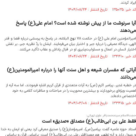
ایراد کردند.
کد خبر: ۱۳۵۰۳۵ تاریخ انتشار : ۱۴۰۴/۰۸/۲۴
آیا سرنوشت ما از پیش نوشته شده است؟ امام علی(ع) پاسخ
می‌دهند
امیرالمؤمنین امام علی (ع) در حکمت ۷۸ نهج البلاغه، در پاسخ به پرسشی درباره قضا و قدر
الهی، دیدگاه عمیقی را درباره جبر و اختیار بیان می‌فرمایند. ایشان با ردّ نظریه جبر، بر نقش
اختیار انسان در اعمال و مسئولیت‌پذیری او در قبال پاداش و عقاب تأکید می‌کنند.
کد خبر: ۱۳۴۴۱۰ تاریخ انتشار : ۱۴۰۴/۰۶/۲۴
آیاتی که مفسران شیعه و اهل سنت آنها را درباره امیرالمومنین(ع)
می‌دانند
در خطبه غدیر، پیامبر اکرم (ص) به آیات متعددی از قرآن کریم اشاره فرمودند، اما سه آیه از
اهمیت ویژه‌ای برخوردارند و بیشترین محوریت را در مباحثات و مناظرات کلامی به خود
اختصاص داده‌اند.
کد خبر: ۱۳۳۴۱۵ تاریخ انتشار : ۱۴۰۴/۰۳/۰۸
حجت‌الاسلام سیدمحمدباقر علوی تهرانی:
فقط علی بن ابی‌طالب(ع) مصداق «صدیق» است
استاد حوزه علمیه گفت: پیامبر(ص)، امیرمؤمنان(ع) را صدیق معرفی کرد یعنی او ایمان به خدا
و رسول دارد و آیه تطهیر هم مصداقش علی بن ابی‌طالب(ع) است. براساس قرآن و براساس