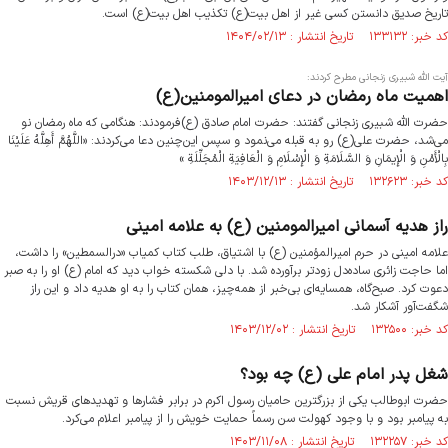
تاریخ صدیق‌ دانستن کسی غیر از اهل بیت(ع) تکذیب اهل بیت(ع) است.
کد خبر: ۱۳۳۱۳۲ تاریخ انتشار : ۱۴۰۴/۰۲/۱۳
آیت الله شبیری زنجانی مطرح کردند:
اهمیت ماه رمضان در دعای امیرالمومنین(ع)
حضرت الله شبیری زنجانی گفتند: حضرت امام صادق (ع)فرمودند: هنگامی که ماه رمضان نو
می‌شد، حضرت علی(ع) رو به قبله می‌نمود و سپس این‌چنین دعا می‌کردند: «اللَّهُمَّ أَهِلَّهُ عَلَیْنَا
بِالْأَمْنِ وَ الْإِیمَانِ وَ السَّلَامَةِ وَ الْإِسْلَامِ وَ الْعَافِیَةِ الْمُجَلِّلَةِ »
کد خبر: ۱۳۲۶۲۳ تاریخ انتشار : ۱۴۰۳/۱۲/۱۳
راز هدیه آسمانی امیرالمومنین (ع) به علامه امینی
علامه امینی در حرم امیرالمؤمنین (ع) با اشتیاق، طلب کتاب کمیاب «درالسمطین» را داشت،
اما حاجت زائری ساده‌دل زودتر برآورده شد. با دلی شکسته خواب دید که امام (ع) او را به صبر
دعوت کرد. صبح‌گاه، همسایه‌ای بی‌خبر از همه‌چیز، همان کتاب را به او هدیه داد و این راز
شگفت‌آور آشکار شد.
کد خبر: ۱۳۲۵۰۰ تاریخ انتشار : ۱۴۰۳/۱۲/۰۲
شغل پدر امام علی (ع) چه بود؟
حضرت ابوطالب یکی از بزرگترین حامیان رسول اکرم در برابر فشارها و تهدیدهای قریش نسبت
به پیامبر بود و با وجود کهولت سن رسماً حمایت خویش را از پیامبر اعلام می‌کرد.
کد خبر: ۱۳۲۲۵۷ تاریخ انتشار : ۱۴۰۳/۱۱/۰۸