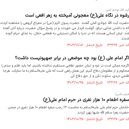
آیت الله جوادی آملی:
رشوه در نگاه علی(ع) معجونی آمیخته به زهر افعی است
حضرت آیت الله جوادی آملی گفتند: حضرت رسول اکرم (ص) در معراج گروهی را مشاهده کردند
که با داشتن غذایی نیکو، گوشت مُردار می خوردند و در پاسخ سؤال حضرت، درباره‌ آنان گفته
شد: اینان کسانی هستند که در دنیا با امکان دستیابی به طعامی حلال، به غذای حرام آلوده
شدند.
کد خبر: ۱۳۲۲۲۶ تاریخ انتشار : ۱۴۰۳/۱۱/۰۶
اگر امام علی (ع) بود چه موضعی در برابر صهیونیست داشت؟
اگرچه ممکن است در غزه و لبنان حضور نظامی مستقیم نداشته باشیم، اما باید ظلم و ستم را
محکوم و از مظلومان دفاع کنیم. این همان راهی است که علی علیه‌السلام به ما نمایاند: هرجا
ظلمی دیدی، سکوت نکن و از حق دفاع کن.
کد خبر: ۱۳۲۱۲۸ تاریخ انتشار : ۱۴۰۳/۱۰/۲۵
فیلم عکس|
سفره اطعام‌ ۱۰ هزار نفری در حرم امام علی(ع)
خادمان حرم امام علی علیه‌السلام به مناسبت ۱۳ رجب سفره اطعام ۱۰ هزار نفری در صحن
حضرت زهرا سلام الله علیها پَهن کردند.
کد خبر: ۱۳۲۱۲۷ تاریخ انتشار : ۱۴۰۳/۱۰/۲۵