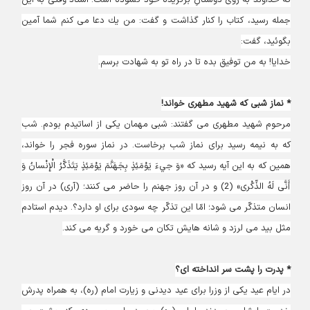
كه خداوند به روى دوستانِ برگزيده خود گشوده است. استاد وقتى به اين
جمله رسيد، كتاب را كنار گذاشت و گفت: من يك دعا مى‏ كنم شما آمين
بگوئيد، گفت:
خدايا! به من توفيق بده تا در راه تو به شهادت برسم.
* نماز شبی که شهید مطهری خواند!
مرحوم شهيد مطهرى مى‏ گفتند: شبى مهمان يكى از اساتيدم بودم. شب
كه به نيمه رسيد براى نماز شب برخاست. در نماز سوره فجر را خواند،
همين كه به اين آيه رسيد كه «وَ جي‏ءَ يَوْمَئِذٍ بِجَهَنَّمَ يَوْمَئِذٍ يَتَذَكَّرُ الْإِنْسانُ وَ
أَنَّى لَهُ الذِّكْرى»‏ (2) و در آن روز جهنم را حاضر مى ‏كنند؛ (آرى) در آن روز
انسان متذكّر مى ‏شود؛ امّا اين تذكّر چه سودى براى او دارد؟. ديدم استادم
مثل بيد مى ‏لرزد و شانه ‏هايش تكان مى ‏خورد و گريه مى ‏كند.
* پدرت را پشت سر انداخته ای؟
در ايام عيد يكى از وزرا براى عيد ديدنى و زيارت امام (ره)، به همراه پدرش