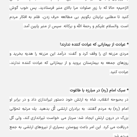
الرّحيم» حالا كه با زورِ صلوات مرا بالاى منبر فرستاديد، پس خوب گوش
كنيد تا مطلبى برايتان بگويم. بى ‏مطالعه حرف زدن، ظلم به افكار مردم
است. والسلام عليكم و رحمة اللَّه و بركاته. سپس از منبر پايين آمد.
* عیادت از بیمارانی که عیادت کننده ندارند!
مردى مزرعه ‏اى را وقف كرد و گفت: درآمد اين مزرعه را هديه بخريد و
روزهاى جمعه به بيمارستان برويد و از بيمارانى كه عيادت كننده ندارند،
عيادت كنيد.
* سبک امام (ره) در مبارزه با طاغوت
در بحبوحه انقلاب، شاه به ارتش خود دستور تيراندازى داد و در برابر او
امام (ره) به مردم گفتند: به برادران ارتشى گُل بدهيد. يك مرتبه تحوّلى
بزرگ در درون ارتش ايجاد شد؛ سرباز مى ‏خواست تيراندازى كند، ولى گل
دريافت مى‏ كرد. اين امر باعث پيوستن بسيارى از نيروهاى ارتشى به جمع
مردم شد.