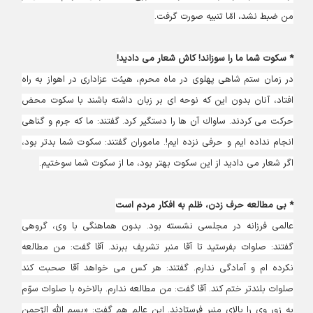
من ضبط نشد، امّا تنبيه صورت گرفت.
* سكوت شما ما را سوزاند! کاش شعار می دادید!
در زمان ستم‏ شاهى پهلوى در ماه محرم، هيئت عزادارى در اهواز به راه
افتاد، آنان بدون اين كه نوحه ‏اى بر زبان داشته باشند با سكوت محض
حركت مى‏ كردند. ساواك آن ها را دستگير كرد. گفتند: ما كه جرم‏ و گناهى
انجام نداده‏ ايم و حرفى نزده ‏ايم!. ماموران گفتند: سكوت شما بدتر بود،
اگر شعار مى‏ داديد از اين سكوت بهتر بود، ما از سكوت شما سوختيم.
* بی مطالعه حرف زدن، ظلم به افکار مردم است
عالمى فرزانه در مجلسى نشسته بود. بدون هماهنگى با وی، گروهى
گفتند: صلوات بفرستيد تا آقا منبر تشريف ببرند. آقا گفت: من مطالعه
نكرده ‏ام و آمادگى ندارم. گفتند: هر كس مى ‏خواهد آقا صحبت كند
صلوات بلندتر ختم كند. آقا گفت: من مطالعه ندارم. بالاخره با صلوات سوّم
به زور وی را بالاى منبر فرستادند. این عالم هم گفت: «بسم‏ اللَّه الرّحمن