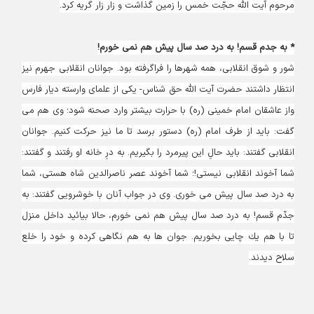
مرحوم آيت ‏اللَّه حجّت خمس را زمين گذاشت و زار زار گريه كرد.
* به جدم قسم! به درد صد سال پیش هم نمی خورم!
شور و شوق انقلابى، همه شهرها را فراگرفته‏ بود. جوانان انقلابى جهرم نيز
انتظار داشتند حضرت آيت اللَّه حق ‏شناس- يكى از علماى وارسته ديار فارس
واز عاشقان امام خمينى (ره) با حرارت بيشتر وارد صحنه شود؛ وی هم مى
گفت: بايد از طرف امام (ره) دستور برسد تا ما نيز حركت كنيم. جوانان
انقلابى گفتند: بايد حالِ اين پيرمرد را بگيريم. به درِ خانه او رفتند و گفتند:
شما آخوند انقلابى نيستى!؛ شما آخوند عصر ناصرالدين شاه هستى، شما
به درد صد سال پيش مى ‏خورى. وی در جواب آنان با خوشرويى گفتند: به
جدّم قسم! به درد صد سال پيش هم نمى ‏خورم، حالا بيائيد داخل منزل
تا با هم يك چايى بخوريم. جوان ها به هم نگاهى كرده و خود را خلع
سلاح ديدند.