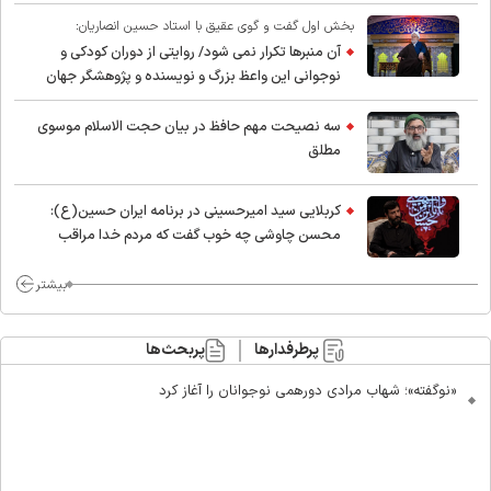
بخش اول گفت و گوی عقیق با استاد حسین انصاریان:
آن منبرها تکرار نمی شود/ روایتی از دوران کودکی و
نوجوانی این واعظ بزرگ و نویسنده و پژوهشگر جهان
اسلام
سه نصیحت مهم حافظ در بیان حجت الاسلام موسوی
مطلق
کربلایی سید امیر‌حسینی در برنامه ایران حسین(ع):
محسن چاوشی چه خوب گفت که مردم خدا مراقب
ماست/ مردم دهن تفرقه افکنان بزنند
بیشتر
پرطرفدارها
پربحث‌ها
«نوگفته»؛ شهاب مرادی دورهمی نوجوانان را آغاز کرد