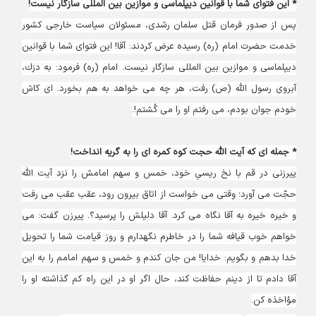
* این فتوای شما با قوانین دیپلماسی و موازین بین المللی سازگار نیست!
پس از صدور فرمان قتل سلمان رشدى، مسئولان سياست خارجى كشور
خدمت حضرت امام (ره) رسيده عرض كردند: آقا! اين فتواى شما با قوانين
ديپلماسى و موازين بين ‏المللى سازگار نيست. امام (ره) فرمود: به درَك،
آبروى رسول ‏اللَّه (ص) رفت، هر چه مى ‏خواهد به هم بخورد. اى كاش
خودم جوان بودم، مى ‏رفتم او را مى‏ كُشتم!.
* جمله ای که آیت الله حجت کوه کمره ای را به گریه انداخت!
پيرزنى در قم با نخ ‏ريسىِ خود، خمس و سهم امامش را نزد آيت‏ اللَّه
حجّت مى‏ آورد؛ وقتى مى‏ خواست از اتاق بيرون رود، عقب عقب مى‏ رفت
و خيره خيره به آقا نگاه مى ‏كرد. آقا دليلش را پرسيد؟. پيرزن گفت: مى
‏خواهم خوب قيافه شما را در خاطرم نگهدارم و روز قيامت شما را تحويل
خدا بدهم و بگويم: خدايا! من جان كندم و خمس و سهم امامم را به اين
آقا دادم تا از دينم حفاظت كند، حال اگر او در اين راه كم گذاشته او را
مؤاخذه كن.