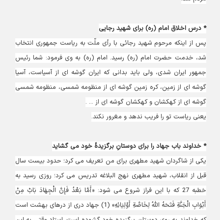
* درس اخلاق‏ امام (ره) برای شهید رجایی
پس از اينكه مرحوم شهيد رجائى با رأى ملّت به رياست جمهورى انتخاب
شد، خدمت حضرت امام (ره) رسيد. امام (ره) به وی فرمود: شما رئيس
جمهور ايران شدى، ولى بايد بدانى كه ايران گوشه ‏اى از آسياست، آسيا
گوشه‏ اى از زمين، كره زمين گوشه ‏اى از منظومه شمسى، منظومه شمسى
گوشه ‏اى از كهكشان و كهكشان گوشه ‏اى از ... .
يعنى رياست تو را فريب ندهد و مغرور نكند.
* خداوند باب جهاد را برای دوستانِ برگزیدۀ خود می گشاید
يكى از شاگردان شهيد مطهرى براى من تعريف‏ مى‏ كرد؛ حدود بيست سال
قبل از انقلاب، شهيد مطهرى نهج‏ البلاغه تدريس مى ‏كرد؛ روزى رسيد به
خطبه 27 كه با اين فراز شروع مى ‏شود: «أَمَّا بَعْدُ فَإِنَّ الْجِهَادَ بَابٌ مِنْ
أَبْوَابِ الْجَنَّةِ فَتَحَهُ اللَّهُ لِخَاصَّةِ أَوْلِيَائِهِ» (1) جهاد درى از درهاى بهشت است