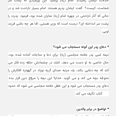
خدمت ايشان رسيدند. امام (ره) پرسيد: اين پيرمردى كه پشت سر
شماست، كيست؟. گفت: ايشان پدرم هستند. امام بسيار ناراحت شد و در
حالى كه آثار ناراحتى در چهره امام (ره) نمايان شده بود، فرمود: پدرت را
پشت سر انداخته ‏اى؟ درست است كه وزير هستى، امّا هر چه باشى فرزند
اويى.
* دعاى پدر این کونه مستجاب می شود؟
نيمه شبى پدر علامه مجلسى (ره) براى دعا و مناجات آماده شده بود،
حال خاصى به او دست مى‏ دهد، اشك در چشمانش حلقه زده فكر مى
‏كند كه چه دعايى بكند، يك مرتبه صداى گريه نوزاد در گهواره افكارش را
متوجّه بچه مى‏ كند و مى‏ گويد: خدايا! اين بچه را مروّج دين قرار بده.
دعاى پدر مستجاب مى ‏شود و اين طفل علامه مجلسى مى ‏شود كه حدود
200 كتاب تأليف مى‏ كند.
* تواضع در برابر والدين‏