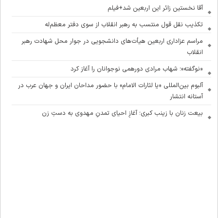
آقا نخستین زائر این اربعین شد+فیلم
تکذیب نقل قول منتسب به رهبر انقلاب از سوی دفتر معظم‌له
مراسم عزاداری اربعین هیأت‌های دانشجویی در جوار محل شهادت رهبر
انقلاب
«نوگفته»؛ شهاب مرادی دورهمی نوجوانان را آغاز کرد
آلبوم بین‌المللی «یا لثارات الامام» با حضور مداحان ایران و جهان عرب در
آستانه انتشار
بیعت زنان با زینب کبری؛ آغازِ احیای تمدنِ مهدوی به دستِ زن