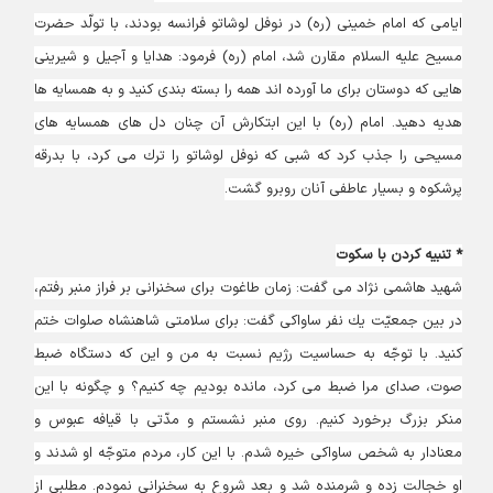
ايامى كه امام خمينى (ره) در نوفل لوشاتو فرانسه بودند، با تولّد حضرت
مسيح عليه السلام مقارن شد، امام (ره) فرمود: هدايا و آجيل و شيرينى
‏هايى كه دوستان براى ما آورده ‏اند همه را بسته ‏بندى كنيد و به همسايه ‏ها
هديه دهيد. امام (ره) با اين ابتكارش آن چنان دل هاى همسايه ‏هاى
مسيحى را جذب كرد كه شبى‏ كه نوفل لوشاتو را ترك مى ‏كرد، با بدرقه
پرشكوه و بسيار عاطفى آنان روبرو گشت.
* تنبیه کردن با سکوت
شهيد هاشمى نژاد مى گفت: زمان طاغوت براى سخنرانى بر فراز منبر رفتم،
در بين جمعيّت يك نفر ساواكى گفت: براى سلامتى شاهنشاه صلوات ختم
كنيد. با توجّه به حساسيت رژيم نسبت به من و اين كه دستگاه ضبط
صوت، صداى مرا ضبط مى ‏كرد، مانده بودیم چه كنیم؟ و چگونه با اين
منكر بزرگ برخورد كنیم. روى منبر نشستم و مدّتى با قيافه عبوس و
معنادار به شخص ساواكى خيره شدم. با اين كار، مردم متوجّه او شدند و
او خجالت زده و شرمنده شد و بعد شروع به سخنرانى نمودم. مطلبى از