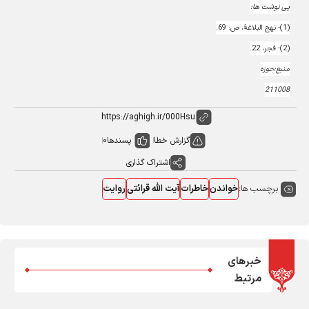
پی نوشت ها:
(1)- نهج البلاغۀ، ص: 69.
(2)- فجر، 22.
منبع:حوزه
211008
گزارش خطا
پسندها
0
اشتراک گذاری
برچسب ها:
خواندن
خاطرات
آیت الله قرائتی
روایت
خبرهای
مرتبط