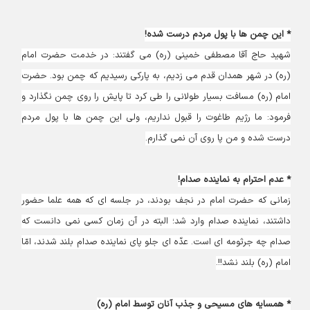
* این چمن ها با پول مردم درست شده!
شهيد حاج آقا مصطفى خمينى (ره) مى‏ گفتند: در خدمت حضرت امام
(ره) در شهر همدان قدم مى ‏زديم، به پاركى رسيديم كه چمن بود. حضرت
امام (ره) مسافت بسيار طولانى را طى كرد تا پايش را روى چمن نگذارد و
فرمود: ما رژيم طاغوت را قبول نداريم، ولى اين چمن ‏ها با پول مردم
درست شده و من پا روى آن نمى‏ گذارم.
* عدم احترام به نماینده صدام!
زمانى كه حضرت امام در نجف بودند، در جلسه ‏اى كه همه علما حضور
داشتند، نماينده صدام وارد شد؛ البته در آن زمان كسى نمى ‏دانست كه
صدام چه جرثومه ‏اى است. عدّه ‏اى جلو پاى نماينده صدام بلند شدند، امّا
امام (ره) بلند نشد!!.
* همسایه های مسیحی و جذب آنان توسط امام (ره)