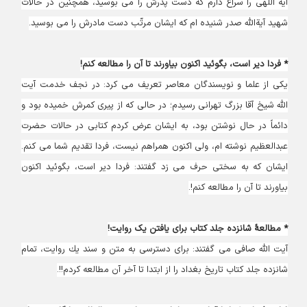
آية اللهى را سراغ دارم كه دست پدرش را مى ‏بوسيد، همچنين در حالات
شهيد آيةاللَّه صدر شنيده‏ ام كه ايشان مرتّب دست مادرش را مى ‏بوسيد.
* فردا دير است، بگوئید اکنون بیاورند تا آن را مطالعه کنم!
يكى از علما و نويسندگان معاصر تعريف مى‏ كرد: در نجف خدمت آيت
اللَّه شيخ آقا بزرگ تهرانى رسيدم؛ در حالى كه از پيرى كمرش خميده بود و
دائماً در حال نوشتن بود، به ايشان عرض كردم كتابى در حالات حضرت
عبدالعظيم نوشته ‏ام، ولى اكنون همراهم نيست، فردا تقديم شما مى‏ كنم.
ايشان كه به سختى حرف مى ‏زد گفتند: فردا دير است، بگوئيد اكنون
بياورند تا آن را مطالعه كنم!.
* مطالعۀ شانزده جلد کتاب برای یافتن یک روایت!
آيت اللَّه صافى مى ‏گفتند: براى دسترسى به متن و سند يك روايت، تمام
شانزده جلد كتاب تاريخ بغداد را از ابتدا تا آخر آن مطالعه كردم!!.