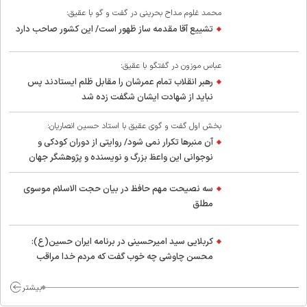
محمد غلوم مداح بحرینی در گفت و گو با عقیق:
تشییع آقا مقدمه ساز ظهور است/ این کشور صاحب دارد
عباس موزون در گفتگو با عقیق:
رهبر انقلاب تمام عمرشان را مقابل ظلم ایستادند پس
نباید از شهادت ایشان شگفت زده شد
بخش اول گفت و گوی عقیق با استاد حسین انصاریان:
آن منبرها تکرار نمی شود/ روایتی از دوران کودکی و
نوجوانی این واعظ بزرگ و نویسنده و پژوهشگر جهان
اسلام
سه نصیحت مهم حافظ در بیان حجت الاسلام موسوی
مطلق
کربلایی سید امیر‌حسینی در برنامه ایران حسین(ع):
محسن چاوشی چه خوب گفت که مردم خدا مراقب
ماست/ مردم دهن تفرقه افکنان بزنند
بیشتر