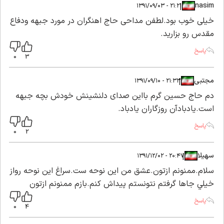
nasim
|
|
۲۱:۲۱ - ۱۳۹۱/۰۹/۰۳
خیلی خوب بود.لطفن مداحی حاج اهنگران در مورد جبهه ودفاع
مقدس رو بزارید.
پاسخ
0
3
مجتبی
|
|
۲۱:۳۳ - ۱۳۹۱/۰۹/۱۰
دم حاج حسین گرم بااین صدای دلنشینش خودش بچه جبهه
است.یادبادآن روزگاران یادباد.
پاسخ
0
2
سهيلا
|
|
۲۰:۴۷ - ۱۳۹۱/۱۲/۰۲
سلام.ممنونم ازتون.عشق من اين نوحه ست.سراغ اين نوحه رواز
خيلي جاها گرفتم نتونستم پيداش كنم.بازم ممنونم ازتون
پاسخ
0
4