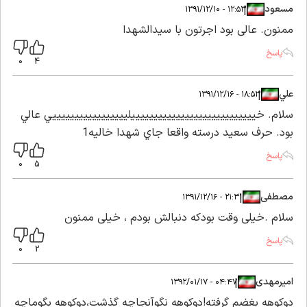
مسعود
|
|
۱۲:۵۳ - ۱۳۹۱/۱۲/۱۰
ممنون. عالی بود اجرتون با سیدالشهدا
پاسخ
0
4
علي
|
|
۱۸:۵۳ - ۱۳۹۱/۱۲/۱۶
سلام. خييييييييييييييييييييييييييييليييييييييييييييييي عالي
بود. حرف سعيد درسته واقعا جاي شهدا خاليه1
پاسخ
0
5
مصطفی
|
|
۲۱:۳۱ - ۱۳۹۱/۱۲/۱۶
سلام .خیلی وقت بودکه دنبالش بودم ، خیلی ممنون
پاسخ
0
2
امیرمهدی
|
|
۰۴:۴۷ - ۱۳۹۲/۰۱/۱۷
دوکوهه بغضم گرفته!دوکوهه نگوآنجاچه گذشت،دوکوهه بگوماچه