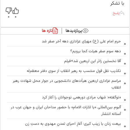
با تشکر
پاسخ
0
0
پربازدیدها
تازه ها
حرم امام علی (ع) مهیای عزاداری دهه آخر صفر شد
دهه سوم صفر هیئت کجا برویم؟
آقا نخستین زائر این اربعین شد+فیلم
تکذیب نقل قول منتسب به رهبر انقلاب از سوی دفتر معظم‌له
مراسم عزاداری اربعین هیأت‌های دانشجویی در جوار محل شهادت رهبر
انقلاب
«نوگفته»؛ شهاب مرادی دورهمی نوجوانان را آغاز کرد
آلبوم بین‌المللی «یا لثارات الامام» با حضور مداحان ایران و جهان عرب در
آستانه انتشار
بیعت زنان با زینب کبری؛ آغازِ احیای تمدنِ مهدوی به دستِ زن