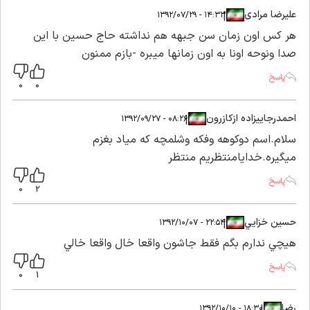
علیرضا مرادی
|
|
۱۴:۳۳ - ۱۳۹۲/۰۷/۲۹
هر کس اون زمان سن جبهه هم نداشته حاج حسین با این
صدا ونوحه اونا به اون زمانها میبره -بازم ممنون
پاسخ
0
0
احمدرجاییزاده ازکازرون
|
|
۰۸:۲۶ - ۱۳۹۲/۰۹/۲۷
سلام.اسم دوکوهه وفکه وشلمچه که میاد بغزم
میگیره.خدایامنتظریم منتظر
پاسخ
0
2
حسين خزايي
|
|
۲۲:۵۴ - ۱۳۹۲/۱۰/۰۷
هيچي ندارم بگم فقط جاشون واقعا خال واقعا خالي
پاسخ
0
1
رضا
|
|
۱۸:۳۰ - ۱۳۹۲/۱۰/۱۰