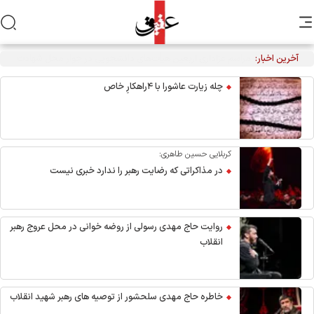
آخرین اخبار:
آمریکا با ترور رهبری، پدر ایرانی‌ها را به شهادت رسانده و ما با
آمریکایی‌ها پدر کشتگی داریم/ به کمتر از محو اسرائیل و آمریکا
چله زیارت عاشورا با ۴راهکارِ خاص
راضی نمی‌شویم
کربلایی حسین طاهری:
در مذاکراتی که رضایت رهبر را ندارد خبری نیست
روایت حاج مهدی رسولی از روضه خوانی در محل عروج رهبر
انقلاب
خاطره حاج مهدی سلحشور از توصیه های رهبر شهید انقلاب