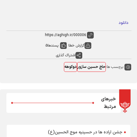
دانلود
گزارش خطا
پسندها
5
اشتراک گذاری
برچسب ها:
حاج حسین سازور
دوکوهه
خبرهای
مرتبط
جشن اراده ها در حسینیه موج الحسین(ع)