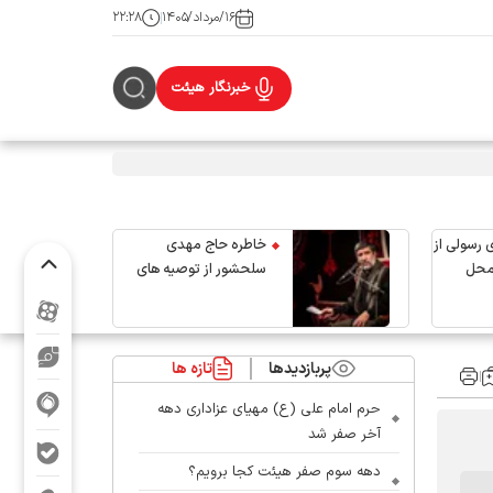
۱۶/مرداد/۱۴۰۵
۲۲:۲۸
خبرنگار هیئت
 رسولی از
خاطره حاج مهدی
محل
سلحشور از توصیه های
رهبر شهید انقلاب
پربازدیدها
تازه ها
حرم امام علی (ع) مهیای عزاداری دهه
آخر صفر شد
دهه سوم صفر هیئت کجا برویم؟