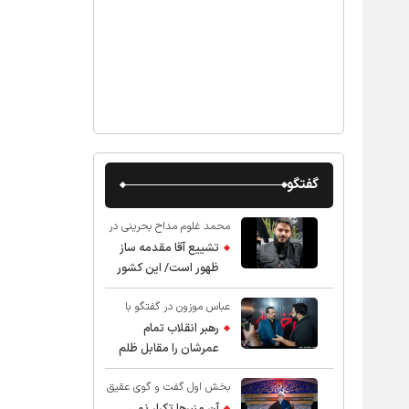
گفتگو
محمد غلوم مداح بحرینی در
گفت و گو با عقیق:
تشییع آقا مقدمه ساز
ظهور است/ این کشور
صاحب دارد
عباس موزون در گفتگو با
عقیق:
رهبر انقلاب تمام
عمرشان را مقابل ظلم
ایستادند پس نباید از
بخش اول گفت و گوی عقیق
شهادت ایشان شگفت
با استاد حسین انصاریان:
زده شد
آن منبرها تکرار نمی