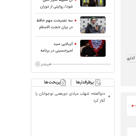
شود/ روایتی از دوران
کودکی و نوجوانی این
واعظ بزرگ و نویسنده و
سه نصیحت مهم حافظ
پژوهشگر جهان اسلام
در بیان حجت الاسلام
موسوی مطلق
کربلایی سید
امیر‌حسینی در برنامه
ایران حسین(ع):
گذاری
محسن چاوشی چه
بیشتر
خوب گفت که مردم خدا
مراقب ماست/ مردم
پرطرفدارها
پربحث‌ها
دهن تفرقه افکنان بزنند
«نوگفته»؛ شهاب مرادی دورهمی نوجوانان را
آغاز کرد