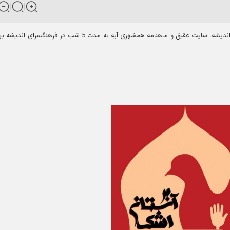
برنامه شب شعر آئینی بر آستان اشک به همت فرهنگسرای اندیشه، سایت عقیق و ماهنامه همشهری آیه به مدت 5 شب در فرهنگسرای