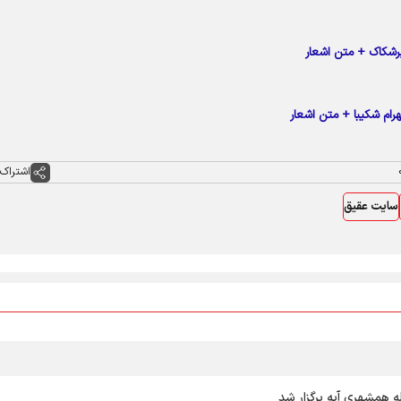
رشکاک + متن اشعار
ام شکیبا + متن اشعار
اشتراک 
سایت عقیق
ه همشهری آیه برگزار شد