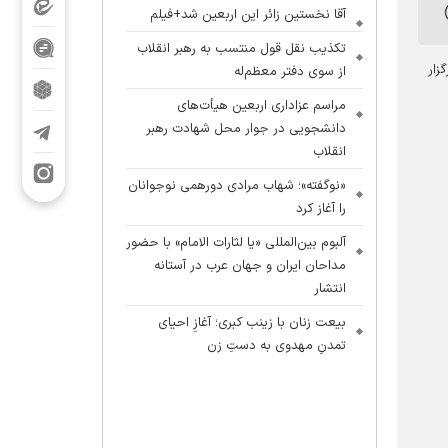
آقا نخستین زائر این اربعین شد+فیلم
تکذیب نقل قول منتسب به رهبر انقلاب
 اندیشه برگزار
از سوی دفتر معظم‌له
مراسم عزاداری اربعین هیأت‌های
دانشجویی در جوار محل شهادت رهبر
انقلاب
«نوگفته»؛ شهاب مرادی دورهمی نوجوانان
را آغاز کرد
آلبوم بین‌المللی «یا لثارات الامام» با حضور
مداحان ایران و جهان عرب در آستانه
انتشار
بیعت زنان با زینب کبری؛ آغازِ احیای
تمدنِ مهدوی به دستِ زن