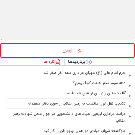
پربازدیدها
تازه ها
حرم امام علی (ع) مهیای عزاداری دهه آخر صفر شد
دهه سوم صفر هیئت کجا برویم؟
آقا نخستین زائر این اربعین شد+فیلم
تکذیب نقل قول منتسب به رهبر انقلاب از سوی دفتر معظم‌له
مراسم عزاداری اربعین هیأت‌های دانشجویی در جوار محل شهادت رهبر
انقلاب
«نوگفته»؛ شهاب مرادی دورهمی نوجوانان را آغاز کرد