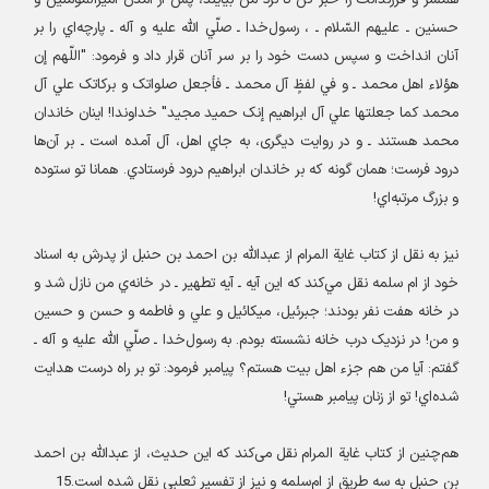
همسر و فرزندانت را خبر کن تا نزد من بيايند، پس از آمدن اميرالمؤمنين و
حسنين ـ عليهم السّلام ـ ، رسول‌خدا ـ صلّي الله عليه و آله ـ پارچه‌اي را بر
آنان انداخت و سپس دست خود را بر سر آنان قرار داد و فرمود: "اللّهم إن
هؤلاء اهل محمد ـ و في لفظٍ آل محمد ـ فأجعل صلواتک و برکاتک علي آل
محمد کما جعلتها علي آل ابراهيم إنک حميد مجيد" خداوندا! اينان خاندان
محمد هستند ـ و در روايت دیگری، به جاي اهل، آل آمده است ـ بر آن‌ها
درود فرست؛ همان گونه که بر خاندان ابراهيم درود فرستادي. همانا تو ستوده
و بزرگ مرتبه‌اي
!
نیز به نقل از کتاب غاية‌ المرام از عبداللّه بن احمد بن حنبل از پدرش به اسناد
خود از ام سلمه نقل مي‌کند که اين آيه ـ آيه تطهير ـ در خانه‌ي من نازل شد و
در خانه هفت نفر بودند؛ جبرئيل، ميکائيل و علي و فاطمه و حسن و حسين
و من! در نزديک درب خانه نشسته بودم. به رسول‌خدا ـ صلّي الله عليه و آله ـ
گفتم: آيا من هم جزء اهل بيت هستم؟ پيامبر فرمود
:
تو بر راه درست هدايت
شده‌اي! تو از زنان پيامبر هستي
!
هم‌چنین از کتاب غاية‌ المرام نقل می‌کند که اين حديث، از عبداللّه بن احمد
بن حنبل به سه طريق از ام‌سلمه و نيز از تفسير ثعلبي نقل شده است.15