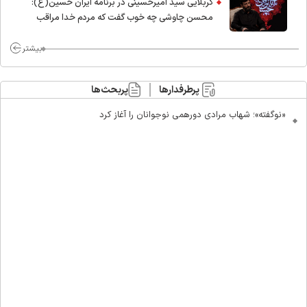
کربلایی سید امیر‌حسینی در برنامه ایران حسین(ع):
محسن چاوشی چه خوب گفت که مردم خدا مراقب
ماست/ مردم دهن تفرقه افکنان بزنند
بیشتر
پرطرفدارها
پربحث‌ها
«نوگفته»؛ شهاب مرادی دورهمی نوجوانان را آغاز کرد