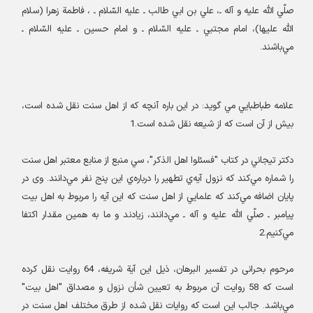
صلّي الله عليه و آله ـ، علي بن ابي طالب ـ عليه السّلام ـ ، فاطمة‌ زهرا (سلام
الله علیها)، امام مجتبي ـ عليه السّلام ـ و امام حسين ـ عليه السّلام ـ
مي‌باشند
.
علامه طباطبايي مي گويد: در اين باره آنچه که از اهل سنت نقل شده است،
بيش از آن است که از شيعه نقل شده است.1
دکتر تيجاني در کتاب "فسئلوا اهل الذکر"، سي منبع از منابع معتبر اهل سنت
را شماره مي‌کند که نزول آيه‌ي تطهير را درباره‌ي این پنج نفر مي‌دانند. وی در
پايان اضافه مي‌کند که علمايي از اهل سنت که اين آيه را مربوط به اهل بيت
پيامبر ـ صلّي الله عليه و آله ـ مي‌دانند، زيادند و ما به همين مقدار اکتفا
مي‌کنيم.2
مرحوم بحرانی در تفسير البرهان، ذيل اين آية‌ شريفه، 64 روايت نقل کرده
است که 58 روايت آن مربوط به تعيين شأن نزول و مصداق "اهل بيت"
مي‌باشد. جالب اين است که روايات نقل شده از طرق مختلف اهل سنت در