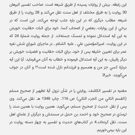
اين رابطه، بيش از روايات رسيده از طریق شيعه است. صاحب تفسير البرهان
30 روايت را به طرق مختلف از اهل سنت نقل مي‌کند و 28 روايت را از طرق
شيعه. مطلب ديگری که در اين باره جلب توجه مي‌کند، اين است که در
برخي از اين روايات، بعضي از اصحاب کسا، خود براي اثبات حقانيت خويش
به اين آيه استدلال نموده و تمسک جسته‌اند. از جمله روايت شمارة‌ 24 که
در این روایت، اميرالمؤمنين علي ـ عليه السّلام ـ در ماجرای‌ شوراي شش نفره
عمر برای تعيين خليفه پس از خود، براي اثبات حقانيت و فضيلت خويش بر
دیگر رقیبان، به اين آيه استدلال فرموده و خطاب به آنان مي‌فرمايد: آيا اين آيه
دربارة کسي جز من و همسرم و فرزندانم نازل شده است؟! و آنان در جواب
مي‌گويند: خير!3
مغنیه در تفسير الکاشف، روايتي را در شأن نزول آية‌ تطهير از صحيح مسلم
(القسم الثاني من الجزء الثاني) ص 116، چاپ 1348 هـ. نقل مي‌کند. وی
پس از نقل حديث از صحيح مسلم، مي‌گويد: همين روايت با همين سند را
ترمذي در صحيح خود و احمد بن حنبل در مسندش و ديگران از علماي اهل
سنت، نقل کرده‌اند.4 در کتاب‌هاي حديث و تفسير به چهار دسته روايت در
اين باره برمی‌خوريم
: