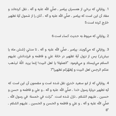
1.
رواياتي که برخي از همسران پيامبر ـ صلّي الله عليه و آله ـ نقل کرده‌اند و
مفاد آن اين است که پيامبر ـ صلّي الله عليه و آله ـ آنان را از شمول آية‌ تطهير
خارج کرده است.5
2.
رواياتي که مربوط به حديث کساء است.6
3.
رواياتي که مي‌گويند: پيامبر ـ صلّي الله عليه و آله ـ تا مدتي (شش ماه يا
بيش‌تر) پس از نزول آية‌ تطهير در خانة‌ علي و فاطمه و فرزندانش علیهم
السلام مي‌ایستاد و مي‌فرمود: "الصلوة! يا اهل البيت! إنما يريد اللّة ليذهب
عنکم الرجس اهل البيت و يُطهّرکم تطهيرا"7
4.
رواياتي که از ابو سعيد خدري نقل شده است و مضمون آن این است که
آيه تطهیر دربارة رسول خدا ـ صلّي الله عليه و آله ـ و علي و فاطمه و حسن و
حسين ـ عليهم السّلام ـ نازل شده است. "نزلت في خمسة؛ في رسول اللّه ـ
صلّي الله عليه و آله ـ و علي و فاطمه و الحسن و الحسين ـ عليهم السّلام ـ
"8