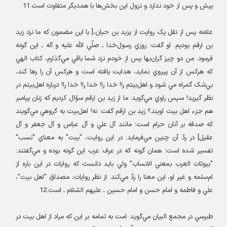
پيش و پس از خود ندارد و نزول اين بخش‌ها با همديگر متفاوت است.11
علامه پس از نقل يک روايت از يزيد بن حيان،[ با این مضمون که ما نزد زيد
بن ارقم بوديم. او گفت: روزي رسول‌خدا ـ صلّي الله عليه و آله ـ اين گونه
فرمود: من دو چيز گران‌بها پس از خودم نزد شما باقي مي‌گذارم، کتاب الهي
که هرکس از آن پيروي نمايد، هدايت يافته است و هرکس آن را رها کند،
بي‌شک گمراه مي شود و اهل‌بيتم را
!
خدا را! خدا را! خدا را! درباره اهل‌بیتم در
نظر گیرید! سپس راوي مي‌گويد
:
ما از زيد بن ارقم سؤال کرديم که زنان پيامبر
هم جزء اهل بيت اويند؟ زيد بن ارقم گفت: نه! اهل‌بيت به گروهي مي‌گويند
که صدقه بر آنان حرام است؛ مانند آل علي و آل عباس و آل جعفر و آل
عقيل] در ردّ آن چنين مي‌فرمايد: در اين روايت، "بيت" به معناي "نسب"
تفسير شده است؛ همان گونه که در عرف عرب اين گونه بوده و مي‌گفتند:
"بيوتات العرب بمعني الانساب" ولي بايد دانست که روايات در اين باره از
ام‌سلمه و غير او، اين معنا را ردّ مي‌کند. از نظر روايات، مصداق "اهل بيت"،
علي و فاطمه و امام حسن و امام حسين ـ عليهم السّلام ـ است.12
طبرسي در مجمع البيان مي‌گويد: امت به تمامه بر اين که مراد از اهل بيت در