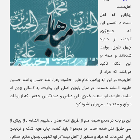
اهل‌سنت
رواياتی که اهل
سنت در تفسیر این
آیه جمع‌آوری
کرده‌اند از حدود
چهل طريق، روایت
شده‌اند و همه بر
اين نکته تأکید
می‌کنند که مراد از
اهل‌بیت در این آیه پیامبر، امام علی، حضرت زهرا، امام حسن و امام حسین
علیهم السلام هستند. در میان راویان اصلی این روایات، به کسانی چون ام
سلمه، عايشه، ابو سعيد خدري، ابن عباس و عبداللّه بن جعفر ـ که از روايات
موثق و معتبرند ـ می‌توان اشاره کرد
.
اين روايات در منابع شيعه هم از طريق ائمة‌ هدي ـ عليهم السّلام ـ از بيش از
سي طريق نقل شده است. در مجموع بايد گفت: جاي هيچ شک و ترديدي
باقي نمي‌ماند که مراد و منظور از "اهل بيت"در آیه تطهیر، رسول مکرم اسلام ـ