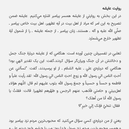
روایت عایشه
در اين بخش به روايتي از عايشه همسر پیامبر اشاره مي‌کنيم. عایشه ضمن
تصريح به اين امر که مراد از اهل بيت در آیه تطهیر، اهل بيت خاص پيامبر ـ
صلّي الله عليه و آله ـ هستند، زنان پيامبر ـ از جمله عايشه ـ را از شمول آية‌
تطهير خارج مي‌شمارد
.
ثعلبي در تفسيرش چنین آورده است: هنگامي که از عايشه دربارة‌ جنگ جمل
و دخالتش در آن جنگ ويران‌گر سؤال کردند،گفت: اين يک تقدير الهي بود!
هنگامي که درباره‌ي علي ـ عليه السّلام ـ از او پرسیدند، گفت: "تسألني عن
أحبّ الناس الي رسول اللّه و زوج احبّ الناس الي رسول اللّه؛ لقد رأيت علياً‌ و
فاطمه و حسناً و حسيناً و جمعَ‌ رسول اللّه بثوب عليهم ثم قال: اللّهم هؤلاء
اهل‌بيتي و حامتي فأذهب عنهم الرجس و طهّرهم تطهيرا. قالت: فقلتُ يا
رسول اللّه أنا من أهلک؟
فقال: تنخيّ فإنک إلي خيرٍ"9
يعني از من درباره‌ي کسي سؤال مي‌کنيد که محبوب‌ترين مردم نزد پيامبر بود
و همسر محبوب‌ترين مردم نزد رسول خدا بود؛ من با چشم خود ديدم علي و