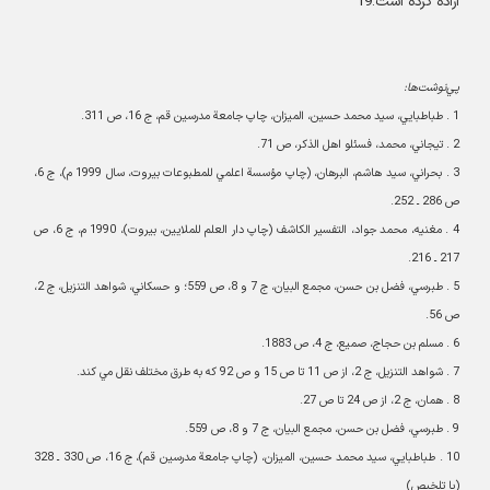
اراده کرده است.19
پي‌نوشت‌ها
:
1 .
طباطبايي، سيد محمد حسين، الميزان، چاپ جامعة‌ مدرسين قم، ج 16، ص 311
.
2 .
تيجاني، محمد، فسئلو اهل الذکر، ص 71
.
3 .
بحراني، سيد هاشم، البرهان، (چاپ مؤسسة‌ اعلمي للمطبوعات بيروت، سال 1999 م)، ج 6،
ص 286 ـ 252
.
4 .
مغنيه، محمد جواد، التفسير الکاشف (چاپ دار العلم للملايين، بيروت)، 1990 م، ج 6، ص
217 ـ 216
.
5 .
طبرسي، فضل بن حسن، مجمع البيان، ج 7 و 8، ص 559؛ و حسکاني، شواهد التنزيل، ج 2،
ص 56
.
6 .
مسلم بن حجاج، صميع، ج 4، ص 1883
.
7 .
شواهد التنزيل، ج 2، از ص 11 تا ص 15 و ص 92 که به طرق مختلف نقل مي کند
.
8 .
همان، ج 2، از ص 24 تا ص 27
.
9 .
طبرسي، فضل بن حسن، مجمع البيان، ج 7 و 8، ص 559
.
10 .
طباطبايي، سيد محمد حسين، الميزان، (چاپ جامعة مدرسين قم)، ج 16، ص 330 ـ 328
(با تلخيص
)