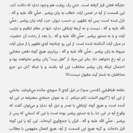
جایگاه فعلی قرار گرفته است. حتي يک روايت هم وجود ندارد که دلالت کند،
اين قسمت از آيه در ضمن آيات خطاب به زنان پيامبر ـ صلّي الله عليه و آله ـ
نازل شده است؛ پس آيه تطهیر، بر حسب نزول، جزء آيات زنان پيامبر ـ صلّي
الله عليه و آله ـ نيست و به آن‌ها ارتباطی ندارد. تنها در مقام تنظيم و ترتيب
آيات و يا به دستور پيامبر ـ صلّي الله عليه و آله ـ يا بعد از رحلت آن حضرت،
در ميان آيات گذاشته شده است. از این رو چنانچه آيه‌ي تطهير را از ميان آيات
مربوط به زنان پيامبر ـ صلّي الله عليه و آله ـ برداريم، هيچ گونه نقص معنايي
در آیه رخ نخواهد داد؛ بنابر این مراد از "اهل بيت" زنان پيامبر نخواهند بود و
احتمال اینکه زنان پیامبر مخاطب این آیه باشند و یا اینکه آنان نیز جزو
مخاطبان به شمار آیند مقبول نیست.10
علامه طباطبايي (قدس سره) در ذيل آيه‌‌ي 3 سوره‌ي مائده مي‌فرمايد: بخشي
از اين آيه ("اليوم اکملت لکم دينکم...)، به عنوان جمله‌ي معترضه در اين آيه
آمده است و هيچ گونه ارتباطي با صدر و ذيل آيه ندارد و مي‌توان گفت که
وقوع آيه در اين جا، يا به دستور پيامبر بوده است يا اين که کساني که پس از
پيامبر ـ صلّي الله عليه و آله ـ قرآن را جمع‌آوري کرده‌اند، اين آيه را اين گونه
قرار داده‌اند. و گرنه هيچ این قسمت از آیه، هیچ اتصال مفهومی با مطالب