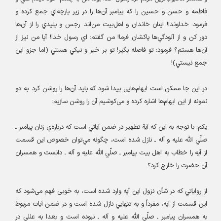
فاطمه و حسن و حسين را که پيامبر آن‌ها را در زير پارچه‌اي جمع کرده و
فرمود
:
خداوندا! اينان خاندان و اهل‌بیت من‌اند. رجس و پليدي را از آن‌ها
دور کن و از آلودگي‌ها پاکشان فرما! من گفتم: اي رسول خدا! آيا من نيز از
آن‌ها هستم؟ فرمود: تو فاصله بگير! تو بر خير و نيکي هستي (اما جزو اين
جمع نیستي
)!
در این جا ممکن است ابهام‌هایی پیدا شود که باید آن‌ها را روشن کرد. به دو
نمونه از این ابهام‌ها اشاره کرده و می‌کوشیم آن را روشن سازیم
:
یکم: با توجه به اين که آية تطهير در ضمن آياتي است که درباره‌ي زنان پيامبر ـ
صلّي الله عليه و آله ـ نازل شده است، چگونه مي‌توان خصوص اين قسمت
از آيه را خطاب به اهل بيت پيامبر ـ صلّي الله عليه و آله ـ دانست و همسران
آن حضرت را خارج کرد؟
از رواياتي که در شأن نزول اين آيه وارد شده است، به خوبی فهم می‌شود که
اين قسمت از آيه، مفرداً‌ و به تنهايي نازل شده است و در ضمن آيات مربوط
به همسران پيامبر ـ صلّي الله عليه و آله ـ نبوده است و بعدا به عللی در