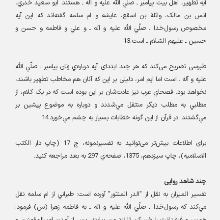
آیه تطهیر، اهل بيت پيامبر ـ صلّي الله عليه و آله ـ هستند. ابو سعيد خدري،
انس بن مالک، واثلة بن اسقع، عايشه و ام سلمه گفته‌اند که اين آيه
مخصوص رسول‌خدا ـ صلّي الله عليه و آله ـ و علي و فاطمه و حسن و
حسين ـ عليهم السّلام ـ است.13
طبرسی تصريح می‌کند که هر چند ابتدای آيه درباره‌ي زنان پيامبر ـ صلّي الله
عليه و آله ـ است اما ایم امر، دليلی بر اين که آنان هم مخاطب تطهیر باشند،
نخواهد بود. فصحاي عرب نيز عادت‌شان بر اين بوده است که در يک کلام، از
مطلبي به مطلب ديگر منتقل مي‌شدند و دوباره به موضوع پيشين بر
مي‌گشتند. در قرآن از اين گونه خطابات بسيار به چشم مي‌خورد.14
برای اطلاعات بیش‌تر می‌توانید به تفسيرنمونه، ج 17 (چاپ دار الکتب
الاسلاميه)، چاپ سيزدهم، 1375، صفحه‌ي 297 به بعد مراجعه کنید
.
چند شاهد روایی
تفسير الميزان به نقل از "الدر المنثور" آورده است: طبراني از ام سلمه نقل
مي‌کند که رسول‌خدا ـ صلّي الله عليه و آله ـ به فاطمه زهرا (س) فرمود
: