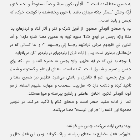
به همین معنا آمده است: " ...ألّا أن يکون ميتة او دماً مسفوحاً‌ او لحم خنزير
فَإنّه رجسٌ؛"...مگر اینکه مرداری باشد یا خون ریخته‌شده یا گوشت خوک، که
نجس و پلید است
...
ب: به معناي آلودگي معنوي، از قبیل شرک و کفر و آثار گناه و کردارهاي بد؛
مثلا واژه رجس در آيه‌ي 125 سوره توبه به همین معنا اشاره دارد:" و أما
الذين في قلوبهم مرض فزادتهم رجسا إلي رجسهم..."؛ و اما کسانی که در
دل‌هاشان بیماری است پس (آیات قرآن) پلیدی‌ای بر پلیدی آنان می‌افزاید
...
با توجه به اين که در آیه تطهیر، واژه رجس به همراه الف و لام ـ که براي
جنس و عموم و شمول است ـ آمده است، معناي آن عام و گسترده و شامل
هر نوع رجسی، اعم از ظاهری و باطنی می‌شود. تطهير نیز همین معنا را
تأکید کرده و دلالت دارد که اهل‌بیت عصمت و طهارت علیهم السلام از هر
گونه آلودگی فکری، اخلاق، عاطفی و رفتاری پیراسته و مبرا هستند
.
انما؛ از ادات مفید حصر است و معنای کلام را تأکید می‌کند. در فارسی
معمولا این کلمه را "جز این نیست" معنا می‌کنند
.
یرید؛ یعنی اراده می‌کند، چنین می‌خواهد
.
یطهرکم؛ فعل مضارع به معنای پیراسته و پاک گرداند. زمان این فعل حال و