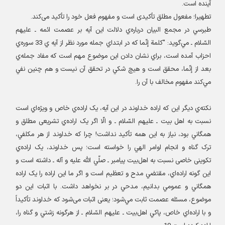
آینده است
.
تطهیرا؛ مفعول مطلق تأکیدی است و مفهوم فعل خود را تأکید می‌کند
.
طبرسي در مجمع البيان درباره‌ي دلالت این آیه بر عصمت ائمه ـ عليهم
السّلام ـ مي‌گوید: "کلمة إنّما که در ابتداي جمله مورد نظر از آيه ي 33 سوره‌ي
احزاب آمده است، براي نشان دادن اين موضوع مهم است که مفاد جمله‌ي
بعد از إنّما، محقق است و هيچ شکي در تحقق آن نيست و هم چنين نفي
مي‌کند مفهوم مخالف با آن را
.
نکته‌‌ي ديگر اين که اراده خداوند در این آیه، يک اراده‌ي خاص و ويژه‌اي است
نسبت به اهل بيت ـ عليهم السّلام ـ و الّا اگر يک اراده‌ي تشریعی مطلق و
همگاني بود، نياز به اين همه تأکيد نداشت! چرا که خداوند از هر مکلفي،
ترک گناه و انجام اوامر الهي را خواسته است؛ پس خداوند، يک اراده‌ي
تکوینی خاصی نسبت به اهل‌بيت پيامبر ـ صلّي الله عليه و آله ـ داشته است و
اين گونه اراده‌اي، مقتضي مدح و تعظيم است و اگر ما اين اراده را يک اراده
همگاني و عمومي بدانيم، مدحي در بر نخواهد داشت. با اثبات اين دو
موضوع، مسئله عصمت ثابت مي‌شود؛ یعنی اثبات می‌شود که خداوند تأکيداً
و با اراده‌اي خاص، پاکي اهل‌بيت ـ عليهم السّلام ـ از هرگونه زشتي و گناه را،