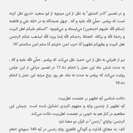
و در تفسير "الدر المنثور" به نقل از ابن مردويه از ابو سعيد خدري نقل کرده
است که پيامبر ـ صلّي الله عليه و آله ـ چهل صبحگاه به در خانه علي و فاطمه
(
سلام الله علیهم اجمعین) مي‌ایستاد و مي‌فرمود: "السلام عليکم اهل البيت
و رحمة اللّه و برکاته. الصلاة. رحمکم اللّه إنما يريد اللّه ليذهب عنکم الرجس
اهل البيت و يطهرکم تطهيرا أنا حرب لمن حاربتم أنا سلم لمن سالمتم."16
نیز از طبراني به نقل از ابي حمرا، نقل مي‌کند که پيامبر ـ صلّي الله عليه و آله ـ
به مدت شش ماه اين عمل را انجام داد.17 در تفسير مراغي از ابن عباس
روایت مي‌کند که پيامبر به مدت نه ماه، هر روز، پنج مرتبه اين عمل را انجام
داد.18
دلالت شناسی آیه تطهیر بر عصمت اهل‌بیت
آیه تطهیر از چندین واژه و مفهوم کلیدی تشکیل شده است. چینش این
مفاهیم در کنار هم به خوبی بر عصمت اهل‌بیت دلالت می‌کند
.
الرجس؛ واژه‌ي "رجس" در قرآن دو معنا دارد
:
الف
:
به معناي قذارت و آلودگي ظاهري. واژه رجس در آيه 145 سوره‌ي انعام