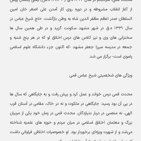
محدث قمی، سرانجام در سال ۱۳۲۲ ه.ق (۳-۱۲۸۲ ه.ش) یعنی یکسال پیش
از آغاز انقلاب مشروطه و در دوره روی کار آمدن علی اصغر خان امین
السلطان صدر اعظم مظفر الدین شاه به وطن بازگشت. حاج شیخ عباس در
سال ۱۳۳۱ ه.ق در شهر مشهد سکونت گزید و در طی همین سال ها
سخنرانی های وی و نیز کلاس های درس اخلاق او که در هر پنج شنبه و
جمعه در مدرسه میرزا جعفر مشهد -که اکنون جزء دانشگاه علوم اسلامی
رضوی است- بر‌گزار می شد.
ویژگی های شخصیتی شیخ عباس قمی
محدث قمی درس خواند و عمل کرد و پیش رفت و به جایگاهی که سال ها
در پی آن بود رسید؛ جایگاهی در ملکوت و نه در خاک، مقامی در آستان قرب
الهی، نه منصبی در دربار دنیازدگان. محدث قمی در زمان خود یکی از مربیان
بزرگ و معلمان اخلاق اسلامی در میان مردم و حوزه های علمیه شناخته
می‌شد و از شهرت ویژه‌ای برخوردار بود. او خصوصیات اخلاقی فراوانی داشت