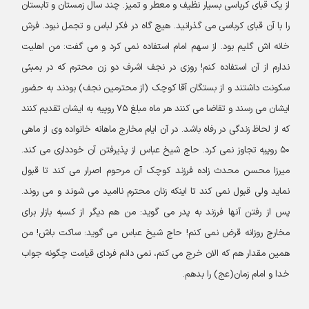
از یک قبای کرباسی بسیار نظیف و معطر و تمیز. چند سال زمستان و تابستان
را با آن قبای کرباسی می گذرانید. هیچ گاه در فکر لباس و تجمل نبود. فرش
خانه اش گلیم بود. از سهم امام استفاده نمی کرد و می گفت: من اهلیت
ندارم از آن استفاده کنم! روزی در نجف اشرف دو زن محترم که در بمبئی
سکونت داشتند و از بستگان آقا کوچک (از محترمین نجف) بودند به حضور
ایشان می رسند و تقاضا می کنند هر ماه مبلغ ۷۵ روپیه به ایشان تقدیم کنند
که از لحاظ زندگی در رفاه باشد. در آن ایام مخارج ماهانه‌ خانواده وی از ماهی
۵۰ روپیه تجاوز نمی کرد. حاج شیخ عباس از پذیرفتن آن خودداری می کند.
میرزا محسن محدث زاده فرزند کوچک آن مرحوم اصرار می کند تا قبول
نماید ولی قبول نمی کند تا اینکه زنان محترم ناامید می شوند و می روند.
پس از رفتن آنها فرزند به پدر می گوید: من هم دیگر از کسبه بازار برای
مخارج روزانه قرض نمی کنم! حاج شیخ عباس می گوید: ساکت باش! من
همین مقدار هم که الان خرج می کنم، نمی دانم فردای قیامت چگونه جواب
خدا و امام زمان(عج) را بدهم.