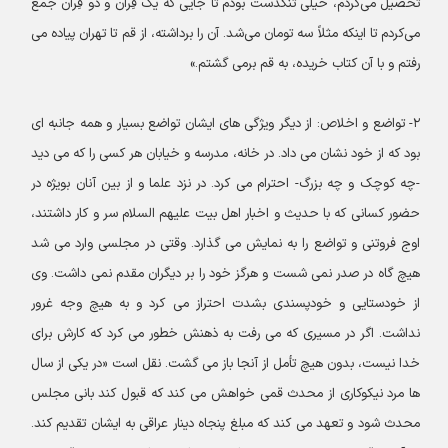
تحصیل می‌کردم، خیلی تنگدست بودم تا جایی که یک قِران و دو قِران جمع
می‌کردم تا اینکه مثلاً سه تومان می‌شد. آن را برداشته، از قم تا تهران پیاده می
رفتم و با آن کتاب خریده، به قم برمی گشتم.»
۲- تواضع و اخلاص: از دیگر ویژگی های ایشان تواضع بسیار و همه جانبه ای
بود که از خود نشان می داد. در خانه، مدرسه و خیابان هر کسی را که می دید
-چه کوچک و چه بزرگ- احترام می کرد. در نزد علما و از بین آنان بویژه در
حضور کسانی که با حدیث و اخبار اهل بیت علیهم السلام سر و کار داشتند،
اوج فروتنی و تواضع را به نمایش می گذارد. وقتی در مجلسی وارد می شد
هیچ گاه در صدر نمی شست و هرگز خود را بر دیگران مقدم نمی داشت. وی
از خودستایی و خودپسندی بشدت احتراز می کرد و به هیچ وجه غرور
نداشت. اگر در مسیری که می رفت به ذهنش خطور می کرد که کارش برای
خدا نیست، بدون هیچ تأمل از آنجا باز می گشت. نقل است «در یکی از سال
ها مرد نیکوکاری از محدث قمی خواهش می کند که قبول کند بانی مجلس
محدث شود و تعهد می کند که مبلغ پنجاه دینار عراقی به ایشان تقدیم کند.