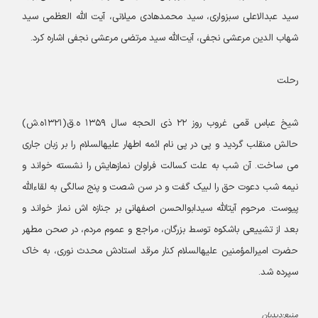
سید عبدالاعلی سبزواری، سید محمدهادی میلانی، آیت الله العظمی سید
شهاب الدین مرعشی نجفی، آیت‌الله سید مرتضی مرعشی نجفی اشاره کرد.
رحلت
شیخ عباس قمی غروب روز ۲۲ ذی الحجه سال ۱۳۵۹ ه.ق(۱۳۲۱ه.ش)
حالش منقلب گردید و پی در پی نام ائمه اطهار علیه‏السلام را بر زبان جاری
می ساخت. آن شب به علت کسالت فراوان نمازهایش را نشسته خواند و
نیمه شب دعوت حق را لبیک گفت و در سن شصت و پنج سالگی به لقاءاللّه‏
پیوست. مرحوم آیت‏اللّه‏ سیدابوالحسن اصفهانی بر جنازه اش نماز خواند و
بعد از تشییعی باشکوه توسط بزرگان، مراجع و عموم مردم، در صحن مطهر
حضرت امیرالمؤمنین علیه‏السلام کنار مرقد استادش محدث نوری، به خاک
سپرده شد.
منبع:دیدبان