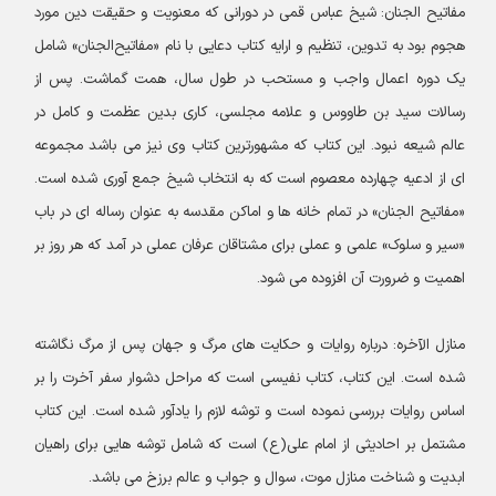
مفاتیح الجنان: شیخ عباس قمی در دورانی که معنویت و حقیقت دین مورد
هجوم بود به تدوین، تنظیم و ارایه کتاب دعایی با نام «مفاتیح‌الجنان» شامل
یک دوره اعمال واجب و مستحب در طول سال، همت گماشت. پس از
رسالات سید بن طاووس و علامه مجلسی، کاری بدین عظمت و کامل در
عالم شیعه نبود. این کتاب که مشهورترین کتاب وی نیز می باشد مجموعه
ای از ادعیه چهارده معصوم است که به انتخاب شیخ جمع آوری شده است.
«مفاتیح الجنان» در تمام خانه ها و اماکن مقدسه به عنوان رساله ای در باب
«سیر و سلوک» علمی و عملی برای مشتاقان عرفان عملی در آمد که هر روز بر
اهمیت و ضرورت آن افزوده می شود.
منازل الآخره: درباره روایات و حکایت های مرگ و جهان پس از مرگ نگاشته
شده است. این کتاب، کتاب نفیسى است که مراحل دشوار سفر آخرت را بر
اساس روایات بررسى نموده است و توشه لازم را یادآور شده است. این کتاب
مشتمل بر احادیثی از امام علی(ع) است که شامل توشه هایی برای راهیان
ابدیت و شناخت منازل موت، سوال و جواب و عالم برزخ می باشد.