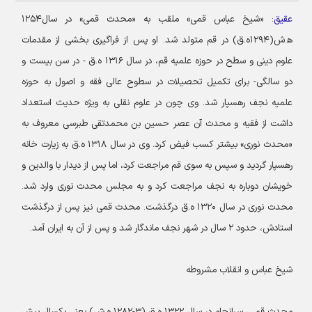
عقیق
: «شیخ عباس قمی» ملقب به «محدث قمی» در سال۱۲۵۴
ه‍.ش(۱۲۹۴ه.ق) در قم متولد شد. او پس از فراگیری بخشی از مقدمات
علوم دینی و سطح در حوزه علمیه قم، در سال ۱۳۱۶ ه.ق - در سن بیست و
دو سالگی- برای تکمیل تحصیلات در سطوح عالی فقه و اصول به حوزه
علمیه نجف رهسپار شد. وی چون در علوم نقلی به ویژه حدیث استعداد
داشت از فقیه و محدث آن عصر حسین بن محمدتقی طبرسی معروف به
«محدث نوری» بیشتر کسب فیض کرد. وی در سال ۱۳۱۸ ه.ق به زیارت خانه
رهسپار گردید و سپس به سوی قم مراجعت کرد، اما پس از دیدار با والدین و
خویشان دوباره به نجف مراجعت کرد و به مجلس محدث نوری وارد شد.
محدث نوری در سال ۱۳۲۰ ه.ق درگذشت. محدث قمی نیز پس از درگذشت
استادش، حدود ۲ سال در شهر نجف ماندگار شد و پس از آن به ایران آمد.
شیخ عباس و انقلاب مشروطه