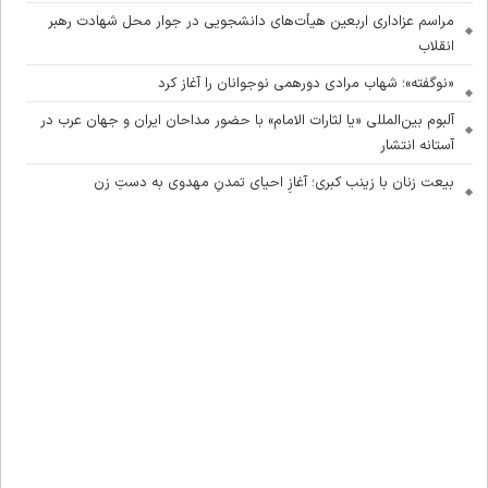
مراسم عزاداری اربعین هیأت‌های دانشجویی در جوار محل شهادت رهبر
انقلاب
«نوگفته»؛ شهاب مرادی دورهمی نوجوانان را آغاز کرد
آلبوم بین‌المللی «یا لثارات الامام» با حضور مداحان ایران و جهان عرب در
آستانه انتشار
بیعت زنان با زینب کبری؛ آغازِ احیای تمدنِ مهدوی به دستِ زن