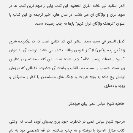
الدر النظیم فی لغات القرآن العظیم: این کتاب یکی از مهم ترین کتاب ها در
مورد قرآن و واژگان آن می باشد. در سال های اخیر ترجمه ی این کتاب با
عنوان "فرهنگ واژگان قرآن کریم" بارها به چاپ رسیده است.
کحل البصر فی سیره سید البشر: این اثر، کتابی است که در برگیرنده شرح
زندگانی پیامبر(ص) از آغاز تا زمان وفات ایشان می باشد. ترجمه آن با عنوان
"سیره و صفات پیامبر اعظم" چاپ شده است. این کتاب مشتمل بر عناوین
زیر است: حسب و نسب، نام، القاب و ولادت آن حضرت، اتفاقاتی که در زمان
ایشان رخ داده به ویژه غزوات و جنگ های مسلمانان با کفار و مشرکان و
یهود و نصاری.
خاطره شیخ عباس قمی برای فرزندش
مرحوم شیخ عباس قمى در خاطرات خود برای پسرش آورده است که: وقتى
کتاب منازل الاخرة را نوشته و به چاپ رساندم، در قم شخصى بود به نام