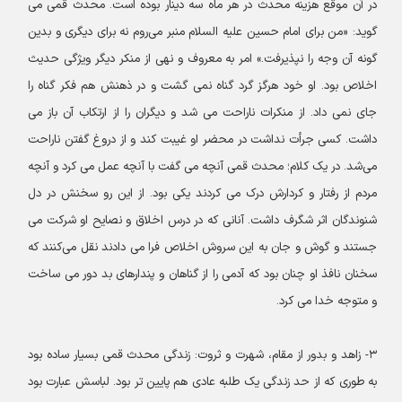
در آن موقع هزینه محدث در هر ماه سه دینار بوده است. محدث قمی می
گوید: «من برای امام حسین علیه السلام منبر می‌روم نه برای دیگری و بدین
گونه آن وجه را نپذیرفت.» امر به معروف و نهی از منکر دیگر ویژگی حدیث
اخلاص بود. او خود هرگز گرد گناه نمی گشت و در ذهنش هم فکر گناه را
جای نمی داد. از منکرات ناراحت می شد و دیگران را از ارتکاب آن باز می
داشت. کسی جرأت نداشت در محضر او غیبت کند و از دروغ گفتن ناراحت
می‌شد. در یک کلام؛ محدث قمی آنچه می گفت با آنچه عمل می کرد و آنچه
مردم از رفتار و کردارش درک می کردند یکی بود. از این رو سخنش در دل
شنوندگان اثر شگرف داشت. آنانی که در درس اخلاق و نصایح او شرکت می
جستند و گوش و جان به این سروش اخلاص فرا می دادند نقل می‌کنند که
سخنان نافذ او چنان بود که آدمی را از گناهان و پندارهای بد دور می ساخت
و متوجه خدا می کرد.
۳- زاهد و بدور از مقام، شهرت و ثروت: زندگی محدث قمی بسیار ساده بود
به طوری که از حد زندگی یک طلبه عادی هم پایین تر بود. لباسش عبارت بود