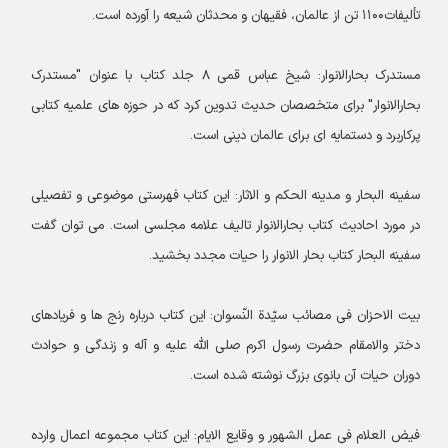
تألیفات۱۱۰۰ تن از عالمان، فقیهان و محدثان شیعه را آورده است.
مستدرک‌ بحارالانوار: شیخ عباس قمی ۸ جلد کتاب با عنوان "مستدرک‌
بحارالانوار" برای متخصصان حدیث تدوین کرد که در حوزه های علمیه کتابی
پرکاربرد و دستمایه ای برای عالمان دینی است.
سفینه البحار و مدینه الحکم و الاثار: این کتاب فهرستی موضوعی و تفصیلی
در مورد احادیث کتاب بحارالانوار تالیف علامه مجلسی است. می توان گفت
سفینه البحار کتاب بحار الانوار را حیات مجدد بخشید.
بیت الاحزان فى مصائب سیّدة النّسوان: این کتاب درباره رنج ها و فریادهاى
دختر والامقام حضرت رسول اکرم صلى الله علیه و آله و زندگى و حوادث
دوران حیات آن بانوى بزرگ نوشته شده است.
فیض العلام فی عمل الشهور و وقایع الایام: این کتاب مجموعه اعمال وارده