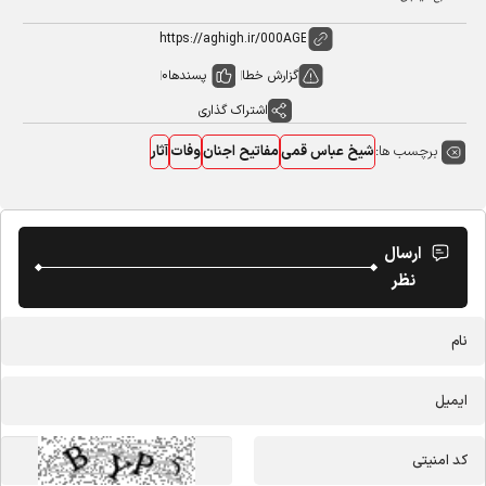
گزارش خطا
پسندها
0
اشتراک گذاری
برچسب ها:
شیخ عباس قمی
مفاتیح اجنان
وفات
آثار
ارسال
نظر