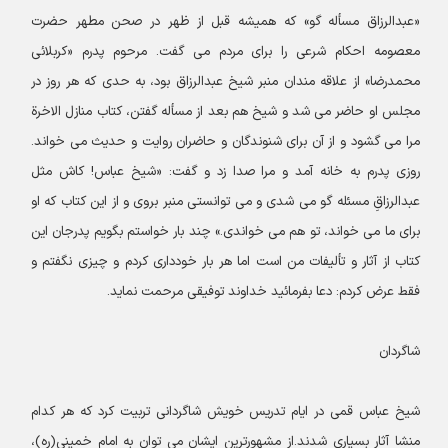
«عبدالرزاق مسأله گو» که همیشه قبل از ظهر در صحن مطهر حضرت
معصومه احکام شرعی را برای مردم مى گفت. مرحوم پدرم «کربلائى
محمدرضا» از علاقه مندان منبر شیخ عبدالرزاق بود، به حدى که هر روز در
مجلس او حاضر مى شد و شیخ هم بعد از مسأله گفتن، کتاب منازل الاخرة
مرا مى گشود و از آن براى شنوندگان و حاضران روایت و حدیث مى خواند.
روزى پدرم به خانه آمد و مرا صدا زد و گفت: «شیخ عباس! کاش مثل
عبدالرزاقِ مسئله گو مى شدى و مى توانستى منبر بروى و از این کتاب که او
براى ما مى خواند، تو هم مى خواندی.» چند بار خواستم بگویم پدرجان این
کتاب از آثار و تألیفات من است اما هر بار خوددارى کردم و چیزى نگفتم و
فقط عرض کردم: دعا بفرمائید خداوند توفیقى مرحمت نماید.
شاگردان
شیخ عباس قمی در ایام تدریس خویش شاگردانی تربیت کرد که هر کدام
منشا آثار بسیاری شدند.از مشهورترین ایشان می توان به امام خمینی(ره)،