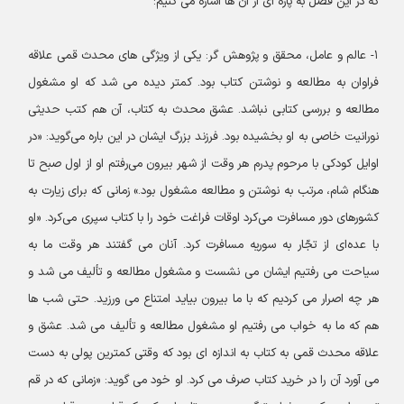
که در این فصل به پاره ای از آن ها اشاره می کنیم:
۱- عالم و عامل، محقق و پژوهش گر: یکی از ویژگی های محدث قمی علاقه
فراوان به مطالعه و نوشتن کتاب بود. کمتر دیده می شد که او مشغول
مطالعه و بررسی کتابی نباشد. عشق محدث به کتاب، آن هم کتب حدیثی
نورانیت خاصی به او بخشیده بود. فرزند بزرگ ایشان در این باره می‌گوید: «در
اوایل کودکی با مرحوم پدرم هر وقت از شهر بیرون می‌رفتم او از اول صبح تا
هنگام شام، مرتب به نوشتن و مطالعه مشغول بود.» زمانی که برای زیارت به
کشورهای دور مسافرت می‌کرد اوقات فراغت خود را با کتاب سپری می‌کرد. «او
با عده‌ای از تجّار به سوریه مسافرت کرد. آنان می گفتند هر وقت ما به
سیاحت می رفتیم ایشان می نشست و مشغول مطالعه و تألیف می شد و
هر چه اصرار می کردیم که با ما بیرون بیاید امتناع می ورزید. حتی شب ها
هم که ما به خواب می رفتیم او مشغول مطالعه و تألیف می شد. عشق و
علاقه محدث قمی به کتاب به اندازه ای بود که وقتی کمترین پولی به دست
می آورد آن را در خرید کتاب صرف می کرد. او خود می گوید: «زمانی که در قم