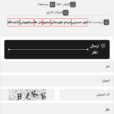
گزارش خطا
پسندها
0
اشتراک گذاری
برچسب ها:
شور حسینی
مردم خوزستان
محرم
دل ها
سیاهپوش
اباعبدالله
ارسال
نظر