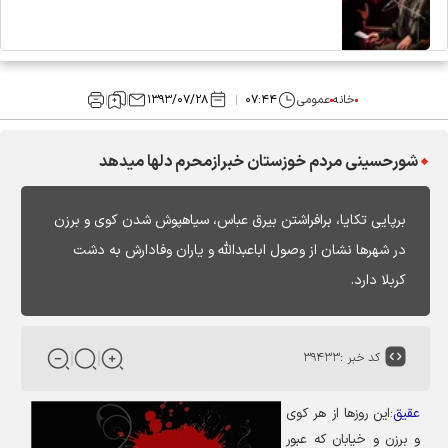
خانه
عمومی
۰۷:۴۴
۱۳۹۳/۰۷/۲۸
شورحسینی مردم خوزستان خبرازمحرم دلها میدهد
برپایی تکایا، برافراشتن بیرق عباس، سیاهپوش شدن کوی و برزن
در شهر‌ها نشان از وصول اباعبدالله و یاران وفادارش به دشت
کربلا دارد.
کد خبر :
۳۹۴۳۳
عقیق
:
این روز‌ها از هر کوی
و برزن و خیابان که عبور