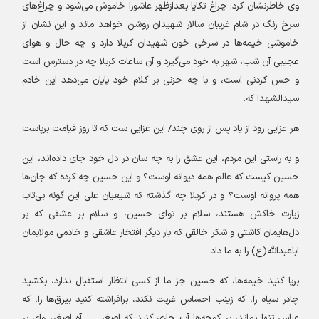
وی خاطرنشان کرد: چراغ تکایا بعدازظهر عاشورا خاموش می‌شود و چراغ‌های
سرخ رنگ در شام غریبان سالار شهیدان روشن خواهد ماند و این نشان از
خاموشی خیمه‌ها در سرخی خون شهیدان کربلا دارد و چه حال و هوای
عجیبی آن شب، شهر به خود می‌گیرد و آن ساعات کربلا چه در دسترس است
و حس کردنی است، و با چه حزنی بر کلام خود پایان می‌دهد این خادم
سیدالشهدا که
:
هر عزایی رود از یاد پس از روی چند/ این عزایی ست که تا روز قیامت برپاست
و به راستی این مردم، این عشق را به چه سان در دل خود جای داده‌اند، این
حسین کیست که عالم همه دیوانه اوست؟ و این حسین چه کرده که جان‌ها
همه پروانه اوست؟ و در کربلا چه گذشته که شیعیان علی این گونه بی‌تاب
زیارت خاکش هستند، سلام بر تو‌ای حسین، و سلام بر عشقی که بر
دل‌هایمان کاشتی و شکر خالقی که بار دیگر افتخار عاشقی و خادمی مولایمان
اباعبدالله(ع) را به ما داد
.
برپا کنید خیمه‌ها، که حسین جز ما از کسی انتظار استقبال ندارد، بکشید
چادر سیاه را، که زینب احساس غربت نکند، برافراشته کنید بیرق‌ها را، که
عباس تنها نماند، بر کوچه‌ها آب جاری کنید که اصغر....... آه اصغر، وای بر