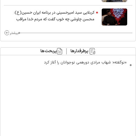
کربلایی سید امیر‌حسینی در برنامه ایران حسین(ع):
محسن چاوشی چه خوب گفت که مردم خدا مراقب
ماست/ مردم دهن تفرقه افکنان بزنند
بیشتر
پرطرفدارها
پربحث‌ها
«نوگفته»؛ شهاب مرادی دورهمی نوجوانان را آغاز کرد