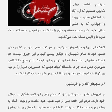
می‌کنیم، شاهد برپایی
تکایایی هستیم که آرام آرام
به استقبال محرم می‌روند
و جوانانی که به عشق
مولای خود کمر همت بسته و برای پاسداشت جوانمردی اباعبدالله و 72
سرباز با وفایش سنگ تمام می‌گذارند
.
اتاقک‌هایی برپا و سیاهپوش می‌شود، و هر تکیه سعی دارد در نشان دادن
عشق خود به سالار شهیدان از دیگری پیشی گیرد و این چیزی نیست جز
فرهنگ عاشورایی ملت ما، که این درس و این فرهنگ را در هیچ دانشگاهی
نمی‌توان درس داد، جز در دانشگاه کربلا، درسی که حسین‌بن علی(ع) در نیم
روز کربلا به بشریت آموخت و آن را تا ابد برای بشریت به یادگار گذاشت
.
*
در شهرهای آبادان و خرمشهر
...
در شهرهای آبادان و خرمشهر نیز، که مردم ولایی آن، انس شگرفی با مولای
خود دارند، مردم این خطه پس از عید غدیر، عید امامت و ولایت اقدام به
راه‌اندازی و نصب تکایا می‌کنند تا با آغاز ماه محرم، با دستی پر به پیشواز