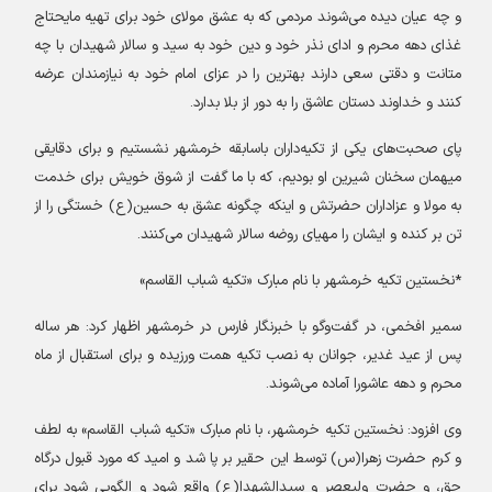
و چه عیان دیده می‌شوند مردمی که به عشق مولای خود برای تهیه مایحتاج
غذای دهه محرم و ادای نذر خود و دین خود به سید و سالار شهیدان با چه
متانت و دقتی سعی دارند بهترین را در عزای امام خود به نیازمندان عرضه
کنند و خداوند دستان عاشق را به دور از بلا بدارد
.
پای صحبت‌های یکی از تکیه‌داران باسابقه خرمشهر نشستیم و برای دقایقی
میهمان سخنان شیرین او بودیم، که با ما گفت از شوق خویش برای خدمت
به مولا و عزاداران حضرتش و اینکه چگونه عشق به حسین(ع) خستگی را از
تن بر کنده و ایشان را مهیای روضه سالار شهیدان می‌کنند
.
*
نخستین تکیه خرمشهر با نام مبارک «تکیه شباب القاسم
»
سمیر افخمی، در گفت‌و‌گو با خبرنگار فارس در خرمشهر اظهار کرد: هر ساله
پس از عید غدیر، جوانان به نصب تکیه همت ورزیده و برای استقبال از ماه
محرم و دهه عاشورا آماده می‌شوند
.
وی افزود: نخستین تکیه خرمشهر، با نام مبارک «تکیه شباب القاسم» به لطف
و کرم حضرت زهرا(س) توسط این حقیر بر پا شد و امید که مورد قبول درگاه
حق، و حضرت ولیعصر و سیدالشهدا(ع) واقع شود و الگویی شود برای