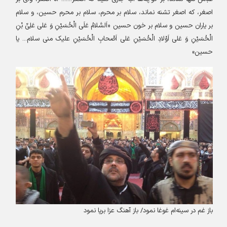
اصغر، که اصغر تشنه نماند، سلام بر محرم، سلام بر محرم حسین، و سلام
بر یاران حسین و سلام بر خون حسین «اَلسَّلامُ عَلَی الْحُسَیْنِ وَ عَلی عَلِیِّ بْنِ
الْحُسَیْنِ وَ عَلی اَوْلادِ الْحُسَیْنِ عَلی اَصْحابِ الْحُسَیْنِ علیک منی سلام... یا
حسین
»
باز غم در سینه‌ام غوغا نمود/ باز آهنگ عزا برپا نمود