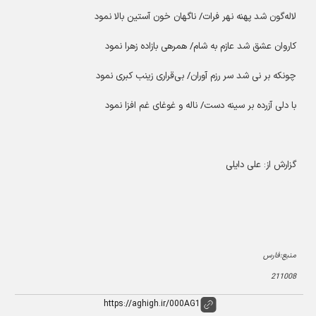
لاله‌گون شد پهنه نهر فرات/ ناگهان خون آستین بالا نمود
کاروان عشق شد عازم به شام/ همرهی با‌زاده زهرا نمود
چونکه بر نی شد سر رزم آوران/ بی‌قراری زینب کبری نمود
با دلی آزرده بر سینه دست/ ناله و غوغای غم افزا نمود
گزارش از: علی دایلی
منبع:فارس
211008