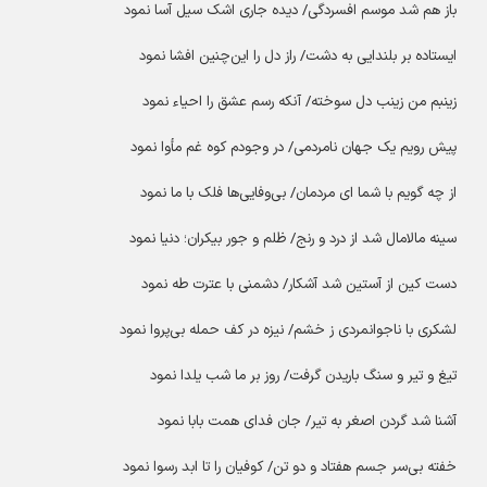
باز هم شد موسم افسردگی/ دیده جاری اشک سیل آسا نمود
ایستاده بر بلندایی به دشت/ راز دل را این‌چنین افشا نمود
زینبم من زینب دل سوخته/ آنکه رسم عشق را احیاء نمود
پیش رویم یک جهان نامردمی/ در وجودم کوه غم مأوا نمود
از چه گویم با شما ‌ای مردمان/ بی‌وفایی‌ها فلک با ما نمود
سینه مالامال شد از درد و رنج/ ظلم و جور بیکران؛ دنیا نمود
دست کین از آستین شد آشکار/ دشمنی با عترت طه نمود
لشکری با ناجوانمردی ز خشم/ نیزه در کف حمله بی‌پروا نمود
تیغ و تیر و سنگ باریدن گرفت/ روز بر ما شب یلدا نمود
آشنا شد گردن اصغر به تیر/ جان فدای همت بابا نمود
خفته بی‌سر جسم هفتاد و دو تن/ کوفیان را تا ابد رسوا نمود