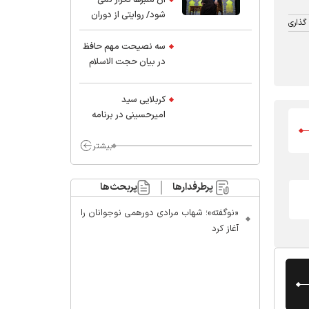
شود/ روایتی از دوران
گذاری
کودکی و نوجوانی این
واعظ بزرگ و نویسنده و
سه نصیحت مهم حافظ
پژوهشگر جهان اسلام
در بیان حجت الاسلام
موسوی مطلق
کربلایی سید
امیر‌حسینی در برنامه
ایران حسین(ع):
محسن چاوشی چه
بیشتر
خوب گفت که مردم خدا
مراقب ماست/ مردم
پرطرفدارها
پربحث‌ها
دهن تفرقه افکنان بزنند
«نوگفته»؛ شهاب مرادی دورهمی نوجوانان را
آغاز کرد