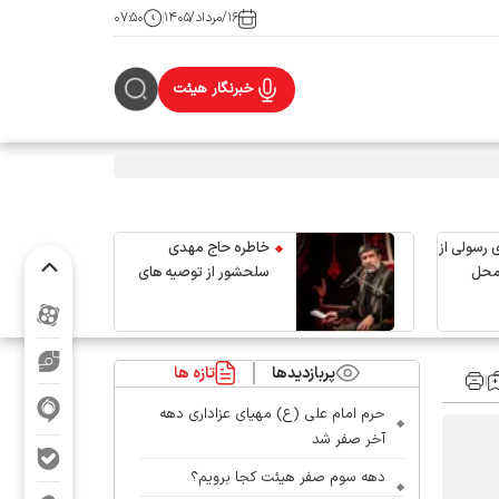
۱۶/مرداد/۱۴۰۵
۰۷:۵۰
خبرنگار هیئت
 رسولی از
خاطره حاج مهدی
محل
سلحشور از توصیه های
رهبر شهید انقلاب
پربازدیدها
تازه ها
حرم امام علی (ع) مهیای عزاداری دهه
آخر صفر شد
دهه سوم صفر هیئت کجا برویم؟