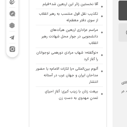
آقا نخستین زائر این اربعین شد+فیلم
تکذیب نقل قول منتسب به رهبر انقلاب
از سوی دفتر معظم‌له
مراسم عزاداری اربعین هیأت‌های
دانشجویی در جوار محل شهادت رهبر
انقلاب
«نوگفته»؛ شهاب مرادی دورهمی نوجوانان
را آغاز کرد
آلبوم بین‌المللی «یا لثارات الامام» با حضور
مداحان ایران و جهان عرب در آستانه
انتشار
لای
 در
بیعت زنان با زینب کبری؛ آغازِ احیای
تمدنِ مهدوی به دستِ زن