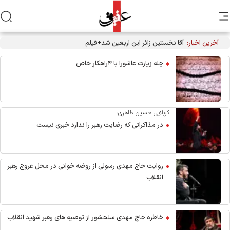
آخرین اخبار:
آقا نخستین زائر این اربعین شد+فیلم
چله زیارت عاشورا با ۴راهکارِ خاص
کربلایی حسین طاهری:
در مذاکراتی که رضایت رهبر را ندارد خبری نیست
روایت حاج مهدی رسولی از روضه خوانی در محل عروج رهبر
انقلاب
خاطره حاج مهدی سلحشور از توصیه های رهبر شهید انقلاب