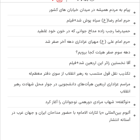
پیام به مردم همیشه در میدان خیابان های کشور
حرم امام رضا(ع) سیاه پوش شد+فیلم
حمیدرضا رجب زاده مداح جوانی که در خون خود غلطید
حرم امام علی (ع) مهیای عزاداری دهه آخر صفر شد
دهه سوم صفر هیئت کجا برویم؟
آقا نخستین زائر این اربعین شد+فیلم
تکذیب نقل قول منتسب به رهبر انقلاب از سوی دفتر معظم‌له
مراسم عزاداری اربعین هیأت‌های دانشجویی در جوار محل شهادت رهبر
انقلاب
«نوگفته»؛ شهاب مرادی دورهمی نوجوانان را آغاز کرد
آلبوم بین‌المللی «یا لثارات الامام» با حضور مداحان ایران و جهان عرب در
آستانه انتشار