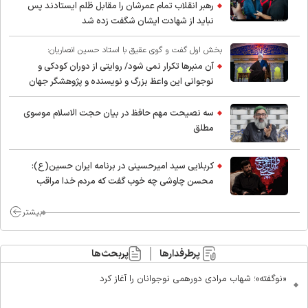
رهبر انقلاب تمام عمرشان را مقابل ظلم ایستادند پس
نباید از شهادت ایشان شگفت زده شد
بخش اول گفت و گوی عقیق با استاد حسین انصاریان:
آن منبرها تکرار نمی شود/ روایتی از دوران کودکی و
نوجوانی این واعظ بزرگ و نویسنده و پژوهشگر جهان
اسلام
سه نصیحت مهم حافظ در بیان حجت الاسلام موسوی
مطلق
کربلایی سید امیر‌حسینی در برنامه ایران حسین(ع):
محسن چاوشی چه خوب گفت که مردم خدا مراقب
ماست/ مردم دهن تفرقه افکنان بزنند
بیشتر
پرطرفدارها
پربحث‌ها
«نوگفته»؛ شهاب مرادی دورهمی نوجوانان را آغاز کرد