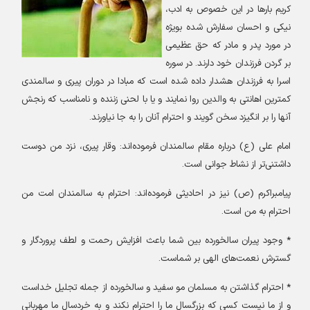
کریم بارها در این خصوص به ادب،
نیکی و احسان سفارش شده بویژه
در مورد پدر و مادر که حق عظیمی
بر گردن فرزندان خود دارند. در سوره
اسرا به فرزندان هشدار داده شده است که مبادا در دوران پیری و سالمندی
کمترین اهانتی به والدین روا نمایند و یا با لحنی زننده و نامناسب که رنجش
آنها را بر انگیزد سخن گویند و احترام آنان را به جا نیاورند
.
امام علی (ع) درباره مقام سالمندان فرموده‌اند: وقار پیری، نزد من دوست
داشتنی‏‌تر از نشاط جوانی است
.
پیامبراکرم (ص) نیز در احادیثی فرموده‌اند: احترام به سالمندان امت من
احترام به من است
.‌
*
وجود پیران سالخورده بین شما باعث افزایش رحمت و لطف پروردگار و
گسترش نعمت‌های الهی بر شماست
.
*
احترام گذاشتن به مسلمان مو سفید و سالخورده از جمله تجلیل خداست
و از ما نیست کسی که بزرگسال ما را احترام نکند و به خردسال ما مهربانی