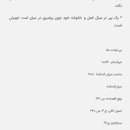
نکند
.
*
یک پیر در میال اصل و خانواده خود چون پیامبری در میان امت خویش
است
.
پی نوشت ها
:
غررالحکم :
۱۰۰۹۹
منتخب میزان الحکمة :
۳۰۸
میزان‌الحکمه
نهج الفصاحه، ص
۲۲۲
اصول کافی، ج
۳
، ص
۲۴۰
بحارالانوار ج 75