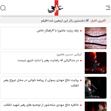
آخرین اخبار:
آقا نخستین زائر این اربعین شد+فیلم
چله زیارت عاشورا با ۴راهکارِ خاص
کربلایی حسین طاهری:
در مذاکراتی که رضایت رهبر را ندارد خبری نیست
روایت حاج مهدی رسولی از روضه خوانی در محل عروج رهبر
انقلاب
خاطره حاج مهدی سلحشور از توصیه های رهبر شهید انقلاب