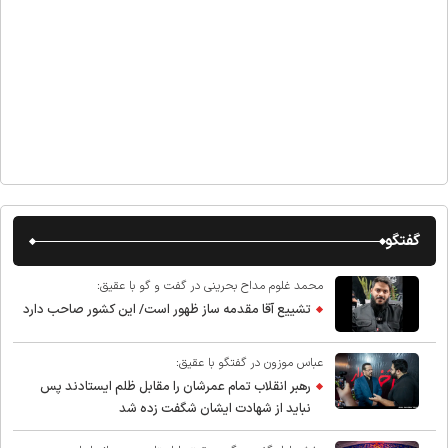
گفتگو
محمد غلوم مداح بحرینی در گفت و گو با عقیق:
تشییع آقا مقدمه ساز ظهور است/ این کشور صاحب دارد
عباس موزون در گفتگو با عقیق:
رهبر انقلاب تمام عمرشان را مقابل ظلم ایستادند پس
نباید از شهادت ایشان شگفت زده شد