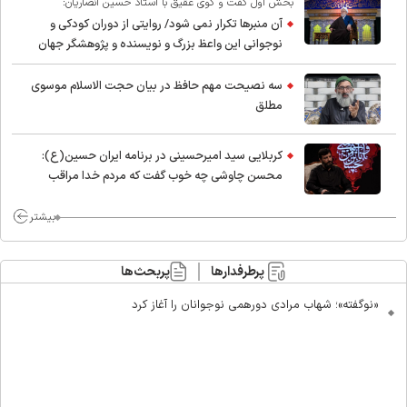
بخش اول گفت و گوی عقیق با استاد حسین انصاریان:
آن منبرها تکرار نمی شود/ روایتی از دوران کودکی و
نوجوانی این واعظ بزرگ و نویسنده و پژوهشگر جهان
اسلام
سه نصیحت مهم حافظ در بیان حجت الاسلام موسوی
مطلق
کربلایی سید امیر‌حسینی در برنامه ایران حسین(ع):
محسن چاوشی چه خوب گفت که مردم خدا مراقب
ماست/ مردم دهن تفرقه افکنان بزنند
بیشتر
پرطرفدارها
پربحث‌ها
«نوگفته»؛ شهاب مرادی دورهمی نوجوانان را آغاز کرد