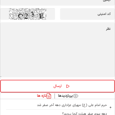
پربازدیدها
تازه ها
حرم امام علی (ع) مهیای عزاداری دهه آخر صفر شد
دهه سوم صفر هیئت کجا برویم؟