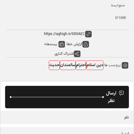
منبع:ایسنا
211008
گزارش خطا
پسندها
0
اشتراک گذاری
برچسب ها:
دین اسلام
احترام
سالمندان
حدیث
ارسال
نظر