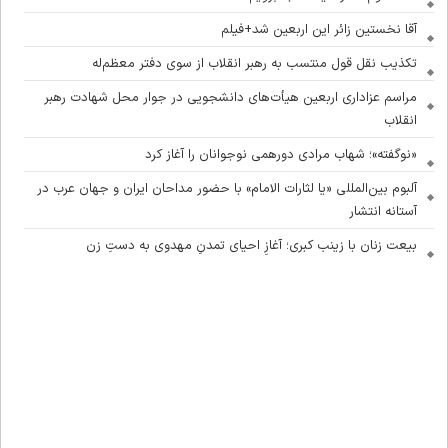
آقا نخستین زائر این اربعین شد+فیلم
تکذیب نقل قول منتسب به رهبر انقلاب از سوی دفتر معظم‌له
مراسم عزاداری اربعین هیأت‌های دانشجویی در جوار محل شهادت رهبر
انقلاب
«نوگفته»؛ شهاب مرادی دورهمی نوجوانان را آغاز کرد
آلبوم بین‌المللی «یا لثارات الامام» با حضور مداحان ایران و جهان عرب در
آستانه انتشار
بیعت زنان با زینب کبری؛ آغازِ احیای تمدنِ مهدوی به دستِ زن