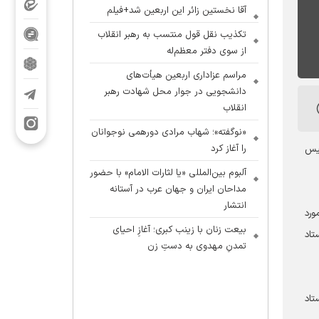
آقا نخستین زائر این اربعین شد+فیلم
تکذیب نقل قول منتسب به رهبر انقلاب
از سوی دفتر معظم‌له
مراسم عزاداری اربعین هیأت‌های
دانشجویی در جوار محل شهادت رهبر
انقلاب
«نوگفته»؛ شهاب مرادی دورهمی نوجوانان
را آغاز کرد
ییس
آلبوم بین‌المللی «یا لثارات الامام» با حضور
مداحان ایران و جهان عرب در آستانه
انتشار
ورد
بیعت زنان با زینب کبری؛ آغازِ احیای
های ستاد به شورای فرهنگ عمومی ارائه دادیم که بسیار مورد استقبال قرار گرفت. به طور کلی ۲۱۴ ستاد
تمدنِ مهدوی به دستِ زن
رزیابان ستاد