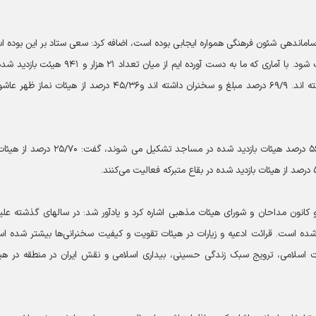
اد ساماندهی شئون فرهنگی همواره ایجابی بوده است، اضافه کرد: سعی ستاد بر این بوده 
که قرائت قرآن کریم، ادعیه و زیارت ها در هیئات مذهبی تقویت شود. با آماری که ما به دست آورده ایم از میان تعداد ۲۱ هزار
سال گذشته ۳۶/۹۴ درصد از هیائت مذهبی برنامه قرآنی داشته اند. ۶۹/۹ درصد مبلغ و سخنران داشته اند و۴۵/۳۶ درصد از هیئات نماز
روحانی نژاد در بخش دیگری از سخنانش با بیان این که ۵۶/۶۶ درصد هیئات بازدید شده در مساجد تشکیل می شوند، گ
و کانون مداحان و شورای هیئات مذهبی اشاره کرد و یادآور شد: در سالهای گذشته علی
ده است. قرائت ادعیه و زیارات در هیئات تقویت و کیفیت سخنرانی‌ها بیشتر شده ا
 اسلامی، ترویج سبک زندگی حسینی، بیداری اسلامی و نقش ایران در منطقه در هی