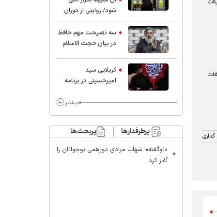
یئات
شود/ روایتی از دوران
کودکی و نوجوانی این
واعظ بزرگ و نویسنده و
سه نصیحت مهم حافظ
پژوهشگر جهان اسلام
در بیان حجت الاسلام
موسوی مطلق
کربلایی سید
غات
امیر‌حسینی در برنامه
ایران حسین(ع):
محسن چاوشی چه
بیشتر
خوب گفت که مردم خدا
مراقب ماست/ مردم
پرطرفدارها
پربحث‌ها
دهن تفرقه افکنان بزنند
گذاری
«نوگفته»؛ شهاب مرادی دورهمی نوجوانان را
آغاز کرد