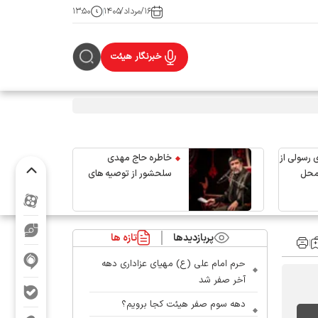
۱۶/مرداد/۱۴۰۵
۱۳:۵۰
خبرنگار هیئت
 رسولی از
خاطره حاج مهدی
محل
سلحشور از توصیه های
رهبر شهید انقلاب
پربازدیدها
تازه ها
حرم امام علی (ع) مهیای عزاداری دهه
آخر صفر شد
دهه سوم صفر هیئت کجا برویم؟