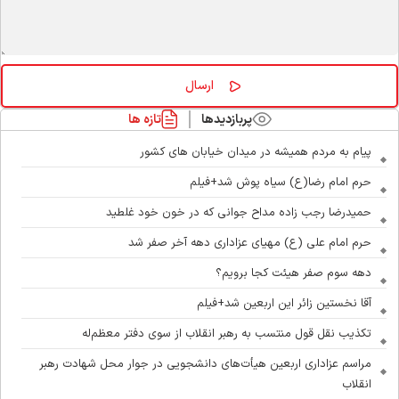
پربازدیدها
تازه ها
پیام به مردم همیشه در میدان خیابان های کشور
حرم امام رضا(ع) سیاه پوش شد+فیلم
حمیدرضا رجب زاده مداح جوانی که در خون خود غلطید
حرم امام علی (ع) مهیای عزاداری دهه آخر صفر شد
دهه سوم صفر هیئت کجا برویم؟
آقا نخستین زائر این اربعین شد+فیلم
تکذیب نقل قول منتسب به رهبر انقلاب از سوی دفتر معظم‌له
مراسم عزاداری اربعین هیأت‌های دانشجویی در جوار محل شهادت رهبر
انقلاب