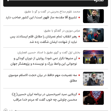
گفتگو
محمد غلوم مداح بحرینی در گفت و گو با عقیق:
تشییع آقا مقدمه ساز ظهور است/ این کشور صاحب دارد
عباس موزون در گفتگو با عقیق:
رهبر انقلاب تمام عمرشان را مقابل ظلم ایستادند پس
نباید از شهادت ایشان شگفت زده شد
بخش اول گفت و گوی عقیق با استاد حسین انصاریان:
آن منبرها تکرار نمی شود/ روایتی از دوران کودکی و
نوجوانی این واعظ بزرگ و نویسنده و پژوهشگر جهان
اسلام
سه نصیحت مهم حافظ در بیان حجت الاسلام موسوی
مطلق
کربلایی سید امیر‌حسینی در برنامه ایران حسین(ع):
محسن چاوشی چه خوب گفت که مردم خدا مراقب
ماست/ مردم دهن تفرقه افکنان بزنند
بیشتر