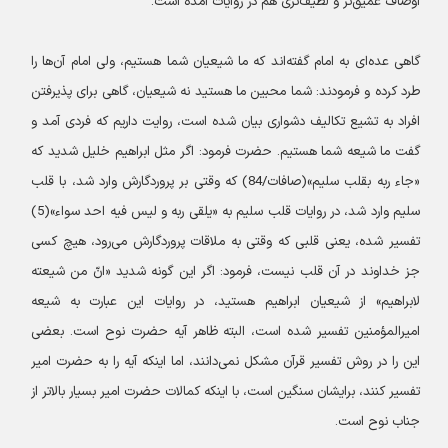
اوصاف عمیق‌تر و لطیف‌تری هم در روایات آمده است.
گاهی عده‌ای به امام گفته‌اند که ما شیعیان شما هستیم، ولی امام آن‌ها را
طرد کرده و فرمودند: شما محبین ما هستید نه شیعیان، گاهی برای پذیرفتن
افراد به تشیع تکالیف دشواری بیان شده است، روایت داریم که فردی آمد و
گفت ما شیعه شما هستیم. حضرت فرمود: اگر مثل ابراهیم خلیل شدید که
«جاء ربه بقلب سلیم»(صافات/84) که وقتی بر پروردگارش وارد شد، با قلب
سلیم وارد شد، در روایات قلب سلیم به «یلقی ربه و لیس فیه احد سواء»(5)
تفسیر شده، یعنی قلبی که وقتی به ملاقات پروردگارش می‌رود، هیچ کسی
جز خداوند در آن قلب نیست، فرمود: اگر این گونه شدید «انّ من شیعته
لابراهیم» از شیعیان ابراهیم هستید، در روایات این عبارت به شیعه
امیرالمؤمنین تفسیر شده است، البته ظاهر آیه حضرت نوح است. بعضی
این را در روش تفسیر قرآن مشکل نمی‌دانند، اما اینکه آیه را به حضرت امیر
تفسیر کنند، برایشان سنگین است، با اینکه کمالات حضرت امیر بسیار بالاتر از
جناب نوح است.