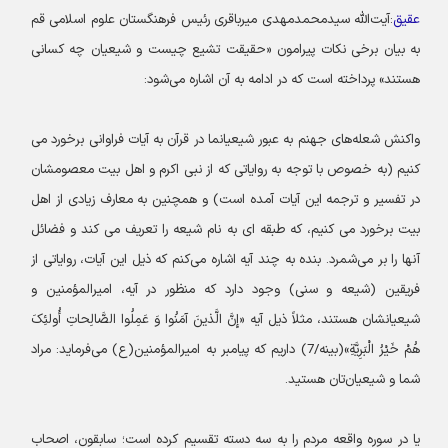
عقیق
:آیت‌الله سیدمحمدمهدی میرباقری رئیس فرهنگستان علوم اسلامی قم
به بیان برخی نکات پیرامون «حقیقت تشیع چیست و شیعیان چه کسانی
هستند» پرداخته است که در ادامه به آن اشاره می‌شود:
واکنش شعله‌های جهنم به عبور شیعیانما در قرآن به آیات فراوانی برخورد می
کنیم (به خصوص با توجه به روایاتی که از نبی اکرم و اهل بیت معصومشان
در تفسیر و ترجمه این آیات آمده است) و همچنین به معارف زیادی از اهل
بیت برخورد می کنیم، که طبقه ای به نام شیعه را تعریف می کند و فضائل
آنها را بر می‌شمرد. بنده به چند آیه اشاره می‌کنم که ذیل این آیات، روایاتی از
فریقین (شیعه و سنی) وجود دارد که منظور در آیه، امیرالمؤمنین و
شیعیانشان هستند، مثلاً ذیل آیه «إِنَّ الَّذینَ آمَنُوا وَ عَمِلُوا الصَّالِحاتِ أُولئِکَ
هُمْ خَیْرُ الْبَرِیَّةِ»(بینه/7) داریم که پیامبر به امیرالمؤمنین(ع) می‌فرماید: مراد
شما و شیعیان‌تان هستید.
یا در سوره واقعه مردم را به سه دسته تقسیم کرده است؛ سابقون، اصحاب