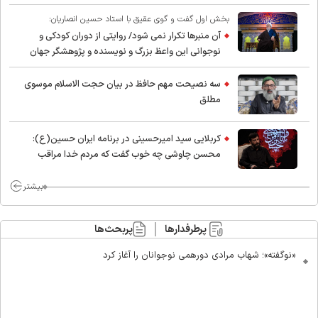
بخش اول گفت و گوی عقیق با استاد حسین انصاریان:
آن منبرها تکرار نمی شود/ روایتی از دوران کودکی و
نوجوانی این واعظ بزرگ و نویسنده و پژوهشگر جهان
اسلام
سه نصیحت مهم حافظ در بیان حجت الاسلام موسوی
مطلق
کربلایی سید امیر‌حسینی در برنامه ایران حسین(ع):
محسن چاوشی چه خوب گفت که مردم خدا مراقب
ماست/ مردم دهن تفرقه افکنان بزنند
بیشتر
پرطرفدارها
پربحث‌ها
«نوگفته»؛ شهاب مرادی دورهمی نوجوانان را آغاز کرد