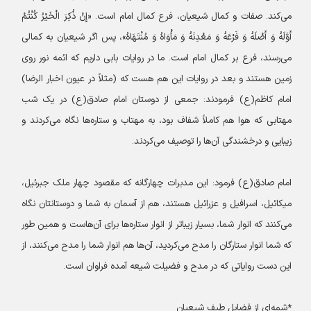
می‌کند. صفات و کمال شیعیان، فرع کمال امام است. «إِنْ ذُکِرَ الْخَیْرُ کُنْتُمْ
أَوَّلَهُ وَ أَصْلَهُ وَ فَرْعَهُ وَ مَعْدِنَهُ وَ مَأْوَاهُ وَ مُنْتَهَاهُ»، پس اگر شیعیان به کمالی
می‌رسند، فرع بر کمال امام است. ما در روایات بابی داریم که ائمه نور روی
زمین هستند و بعد در روایات این هم هست که (مثلاً در عیون اخبار الرضا)
امام کاظم(ع) فرمودند: جمعی از دوستان امام صادق(ع) در یک شب
مهتابی که هوا هم کاملاً شفاف بود، به مهتاب و ستاره‌ها نگاه می‌کردند و
زیبایی و درخشندگی آن‌ها را توصیف می‌کردند.
امام صادق(ع) فرمود: این مدبرات چهارگانه که مقصود چهار ملک جبرئیل،
میکائیل، اسرافیل و عزرائیل هستند، هم از آسمان به شما و دوستانتان نگاه
می‌کنند که انوار شما، بسیار زیباتر از انوار ستاره‌ها برای آن‌هاست و همین طور
که شما انوار ستارگان را مدح می‌کردید، آن‌ها هم انوار شما را مدح می‌کنند، از
این دست روایاتی که در مدح و فضیلت شیعه آمده فراوان است.
*شمه‌ای از فضایل طیف شیعیان