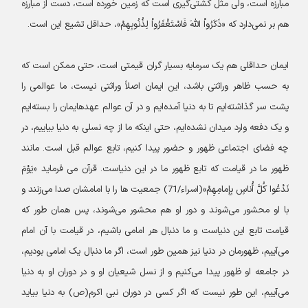
مبارزه است، ولی مثل کشتی‌گیری است که زمین خورده است، دست از مبارزه
هم بر نمی‌دارد که «ذَکَرُواْ اللَّهَ فَاسْتَغْفَرُواْ لِذُنُوبِهِمْ»، حداقل تشیع این است.
ایمان حداقلی هم یک سرمایه بسیار گران قیمتی است، حتی ممکن است که
به حسب ظاهر وراثتی باشد، این ایمان اصلاً وراثتی نیست، ما عوالمی را
پشت سر گذاشته‌ایم تا به دنیا آمده‌ایم و در آن عوالم عهدهایمان را بسته‌ایم
و یک دفعه وارد میدان نشده‌ایم، حتی اینکه ما از چه نسلی به دنیا بیاییم، در
چه فضای اجتماعی ظهور و حضور پیدا کنیم، تابع عوالم قبل است. مانند
ظهور ما در قیامت که تابع ظهور ما در این دنیاست. قرآن می فرماید «یَوْمَ
نَدْعُوا کُلَّ أُناسٍ بِإِمامِهِمْ»(اسراء/71) جمعیت ها را با امامشان صدا می‌زنند و
با او محشور می‌شوند و دور او هم محشور می‌شوند، پس همان طور که
قیامت تابع این دنیاست و ما دنبال هر امامی باشیم، در قیامت با آن امام
می‌آییم، ظهورمان در دنیا نیز همین طور است، اگر ما دنبال یک امامی بودیم،
در جامعه او ظهور پیدا می‌کنیم و از نسل شیعیان او و در دوران او به دنیا
می‌آییم، این طور نیست که اگر کسی در دوران نبی اکرم(ص) به دنیا بیاید