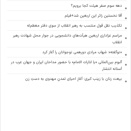
دهه سوم صفر هیئت کجا برویم؟
آقا نخستین زائر این اربعین شد+فیلم
تکذیب نقل قول منتسب به رهبر انقلاب از سوی دفتر معظم‌له
مراسم عزاداری اربعین هیأت‌های دانشجویی در جوار محل شهادت رهبر
انقلاب
«نوگفته»؛ شهاب مرادی دورهمی نوجوانان را آغاز کرد
آلبوم بین‌المللی «یا لثارات الامام» با حضور مداحان ایران و جهان عرب در
آستانه انتشار
بیعت زنان با زینب کبری؛ آغازِ احیای تمدنِ مهدوی به دستِ زن