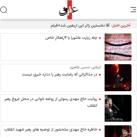
آخرین اخبار:
آقا نخستین زائر این اربعین شد+فیلم
چله زیارت عاشورا با ۴راهکارِ خاص
کربلایی حسین طاهری:
در مذاکراتی که رضایت رهبر را ندارد خبری نیست
روایت حاج مهدی رسولی از روضه خوانی در محل عروج رهبر
انقلاب
خاطره حاج مهدی سلحشور از توصیه های رهبر شهید انقلاب