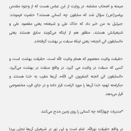
میمنه و اصحاب مشئمه. در روایت از ابن عباس هست که از وجود مقدس
پیامبر(ص) سؤال شد که سابقون چه کسانی هستند؟ حضرت فرمودند:
جبرئیل به من خبر داد که «ذاک علی و شیعته» یعنی مقصود علی و
شیعیانش هستند، منظور هم از اینکه می‌گویند سابق هستند یعنی
«السابقون الی الجنه»؛ یعنی اینکه سبقت بر بهشت گرفته‌اند.
حقیقت ولایت معصوم که همام ولایت الله است، حقیقت بهشت است و
کسی که سبقت در ولایت می گیرد، در واقع سبقت در بهشت می‌گیرد،
«السابقون الی الجنه المقربون الی الله»، آن‌ها مقرب به خدا هستند و
«بکرامته لهم» خدا آن‌ها را مورد کرامت قرار داده و در جای قرب مخصوصی
قرار می‌دهد.
*مدبرات چهارگانه چه کسانی را روی زمین مدح می‌کنند
در واقع حقیقت نورالله، امام است و این نور در شیعیان آن‌ها تجلی پیدا