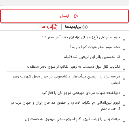
پربازدیدها
تازه ها
حرم امام علی (ع) مهیای عزاداری دهه آخر صفر شد
دهه سوم صفر هیئت کجا برویم؟
آقا نخستین زائر این اربعین شد+فیلم
تکذیب نقل قول منتسب به رهبر انقلاب از سوی دفتر معظم‌له
مراسم عزاداری اربعین هیأت‌های دانشجویی در جوار محل شهادت رهبر
انقلاب
«نوگفته»؛ شهاب مرادی دورهمی نوجوانان را آغاز کرد
آلبوم بین‌المللی «یا لثارات الامام» با حضور مداحان ایران و جهان عرب در
آستانه انتشار
بیعت زنان با زینب کبری؛ آغازِ احیای تمدنِ مهدوی به دستِ زن