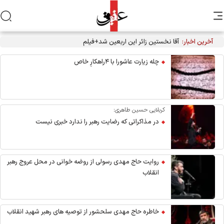
آخرین اخبار:
آقا نخستین زائر این اربعین شد+فیلم
چله زیارت عاشورا با ۴راهکارِ خاص
کربلایی حسین طاهری:
در مذاکراتی که رضایت رهبر را ندارد خبری نیست
روایت حاج مهدی رسولی از روضه خوانی در محل عروج رهبر
انقلاب
خاطره حاج مهدی سلحشور از توصیه های رهبر شهید انقلاب