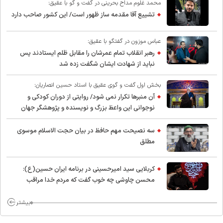
محمد غلوم مداح بحرینی در گفت و گو با عقیق:
تشییع آقا مقدمه ساز ظهور است/ این کشور صاحب دارد
عباس موزون در گفتگو با عقیق:
رهبر انقلاب تمام عمرشان را مقابل ظلم ایستادند پس
نباید از شهادت ایشان شگفت زده شد
بخش اول گفت و گوی عقیق با استاد حسین انصاریان:
آن منبرها تکرار نمی شود/ روایتی از دوران کودکی و
نوجوانی این واعظ بزرگ و نویسنده و پژوهشگر جهان
اسلام
سه نصیحت مهم حافظ در بیان حجت الاسلام موسوی
مطلق
کربلایی سید امیر‌حسینی در برنامه ایران حسین(ع):
محسن چاوشی چه خوب گفت که مردم خدا مراقب
ماست/ مردم دهن تفرقه افکنان بزنند
بیشتر