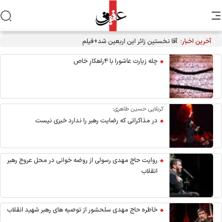
آخرین اخبار:
آقا نخستین زائر این اربعین شد+فیلم
چله زیارت عاشورا با ۴راهکارِ خاص
کربلایی حسین طاهری:
در مذاکراتی که رضایت رهبر را ندارد خبری نیست
روایت حاج مهدی رسولی از روضه خوانی در محل عروج رهبر
انقلاب
خاطره حاج مهدی سلحشور از توصیه های رهبر شهید انقلاب