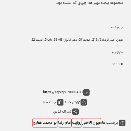
مجموعه پنجاه دينار هم چيزى كم نشده بود
.
پی نوشت:
عيون أخبار الرضا: 2/ 218، حديث 29؛ بحار الأنوار: 49/ 38، باب 3، حديث 22
.
منبع:جام
211008
گزارش خطا
پسندها
0
اشتراک گذاری
برچسب ها:
عیون الاخبار
روایت
امام رضا
ابو محمد غفاری