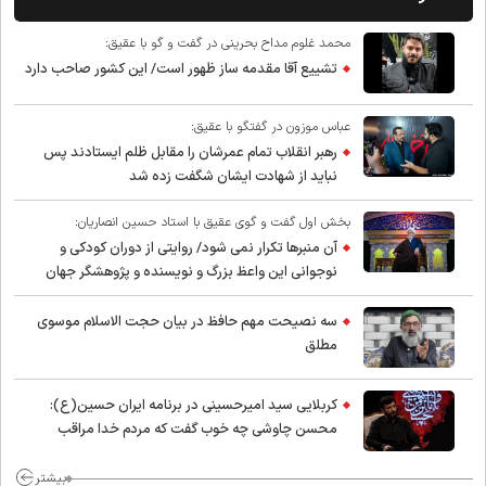
محمد غلوم مداح بحرینی در گفت و گو با عقیق:
تشییع آقا مقدمه ساز ظهور است/ این کشور صاحب دارد
عباس موزون در گفتگو با عقیق:
رهبر انقلاب تمام عمرشان را مقابل ظلم ایستادند پس
نباید از شهادت ایشان شگفت زده شد
بخش اول گفت و گوی عقیق با استاد حسین انصاریان:
آن منبرها تکرار نمی شود/ روایتی از دوران کودکی و
نوجوانی این واعظ بزرگ و نویسنده و پژوهشگر جهان
اسلام
سه نصیحت مهم حافظ در بیان حجت الاسلام موسوی
مطلق
کربلایی سید امیر‌حسینی در برنامه ایران حسین(ع):
محسن چاوشی چه خوب گفت که مردم خدا مراقب
ماست/ مردم دهن تفرقه افکنان بزنند
بیشتر