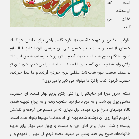
است که،
ابومحمّد
غفارى مى
‏گويد
:
قرض سنگينى بر عهده داشتم، نزد خود گفتم: راهى براى ادايش جز كمك
جستن از سيد و مولايم ابوالحسن على بن موسى الرضا عليهما السلام
ندارم، هنگام صبح به خانه حضرت آمدم و اذن ورود خواستم، به من اذن داد؛
وقتى وارد شدم به من گفت: اى ابا محمّد! حاجتت را مى‏ دانم، اداى دين تو
بر عهده ماست.چون شب شد غذايى براى خوردن آوردند و ما غذا خورديم،
حضرت فرمود: شب را نزد ما بيتوته مى‏ كنى يا مى‏ روى؟
گفتم: سرور من! اگر حاجتم‏ را روا كنى رفتن برايم بهتر است، آن حضرت،
مشتى پول برداشت و به من داد.از نزد حضرت رفتم و به چراغ نزديك شدم،
ناگاه دينارهاى سرخ و زرد ديدم، اول دينارى كه در دستم قرار گرفت و نقشش
را ديدم گويا روى آن نوشته شده بود: اى ابا محمّد! دينارها پنجاه عدد است،
بيست و شش دينار براى اداى دين و بيست و چهار دينار ديگر براى هزينه
خانواده‏ات.صبح روز بعد وقتى در دينارها دقت كردم آن دينار را نديدم و از