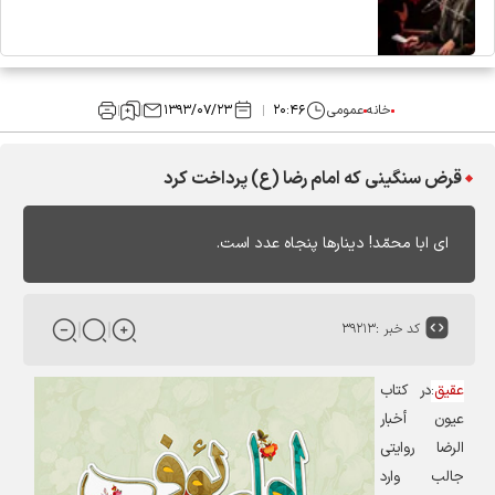
خانه
عمومی
۲۰:۴۶
۱۳۹۳/۰۷/۲۳
قرض سنگینی که امام رضا (ع) پرداخت کرد
اى ابا محمّد! دينارها پنجاه عدد است.
کد خبر :
۳۹۲۱۳
عقیق
:
در کتاب
عيون أخبار
الرضا روایتی
جالب وارد