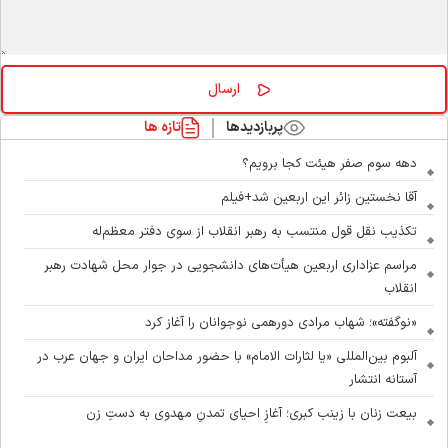
پربازدیدها
تازه ها
دهه سوم صفر هیئت کجا برویم؟
آقا نخستین زائر این اربعین شد+فیلم
تکذیب نقل قول منتسب به رهبر انقلاب از سوی دفتر معظم‌له
مراسم عزاداری اربعین هیأت‌های دانشجویی در جوار محل شهادت رهبر
انقلاب
«نوگفته»؛ شهاب مرادی دورهمی نوجوانان را آغاز کرد
آلبوم بین‌المللی «یا لثارات الامام» با حضور مداحان ایران و جهان عرب در
آستانه انتشار
بیعت زنان با زینب کبری؛ آغازِ احیای تمدنِ مهدوی به دستِ زن