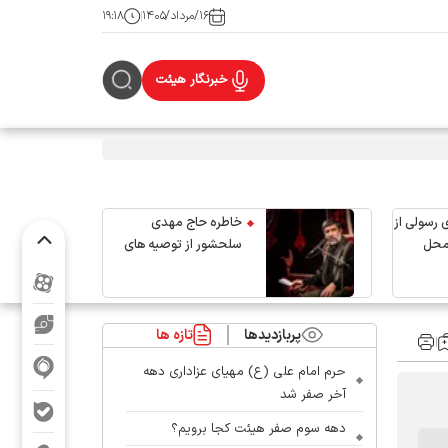
۱۶/مرداد/۱۴۰۵
۱۹:۱۸
خبرنگار هیئت
 رسولی از
خاطره حاج مهدی
محل
سلحشور از توصیه های
رهبر شهید انقلاب
پربازدیدها
تازه ها
حرم امام علی (ع) مهیای عزاداری دهه
آخر صفر شد
دهه سوم صفر هیئت کجا برویم؟