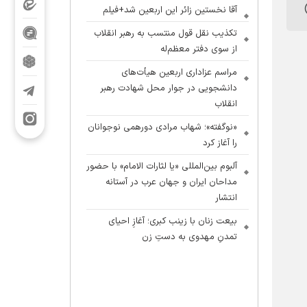
آقا نخستین زائر این اربعین شد+فیلم
تکذیب نقل قول منتسب به رهبر انقلاب
از سوی دفتر معظم‌له
مراسم عزاداری اربعین هیأت‌های
دانشجویی در جوار محل شهادت رهبر
انقلاب
«نوگفته»؛ شهاب مرادی دورهمی نوجوانان
را آغاز کرد
آلبوم بین‌المللی «یا لثارات الامام» با حضور
مداحان ایران و جهان عرب در آستانه
انتشار
بیعت زنان با زینب کبری؛ آغازِ احیای
تمدنِ مهدوی به دستِ زن