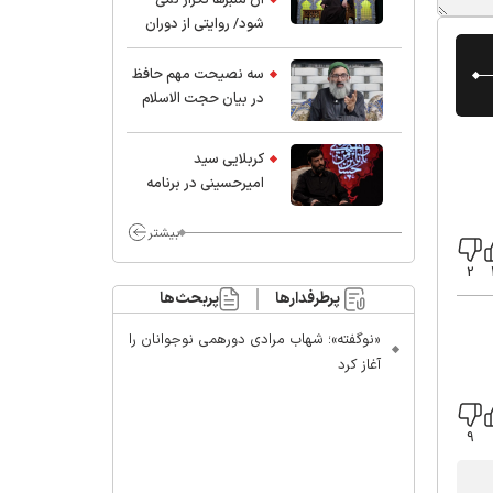
شود/ روایتی از دوران
کودکی و نوجوانی این
واعظ بزرگ و نویسنده و
سه نصیحت مهم حافظ
پژوهشگر جهان اسلام
در بیان حجت الاسلام
موسوی مطلق
کربلایی سید
امیر‌حسینی در برنامه
ایران حسین(ع):
محسن چاوشی چه
بیشتر
خوب گفت که مردم خدا
2
مراقب ماست/ مردم
پرطرفدارها
پربحث‌ها
دهن تفرقه افکنان بزنند
«نوگفته»؛ شهاب مرادی دورهمی نوجوانان را
آغاز کرد
9