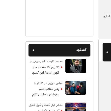
گذاری
گفتگو
محمد غلوم مداح بحرینی در
گفت و گو با عقیق:
تشییع آقا مقدمه ساز
ظهور است/ این کشور
صاحب دارد
عباس موزون در گفتگو با
عقیق:
رهبر انقلاب تمام
عمرشان را مقابل ظلم
ایستادند پس نباید از
بخش اول گفت و گوی عقیق
شهادت ایشان شگفت
با استاد حسین انصاریان:
زده شد
آن منبرها تکرار نمی