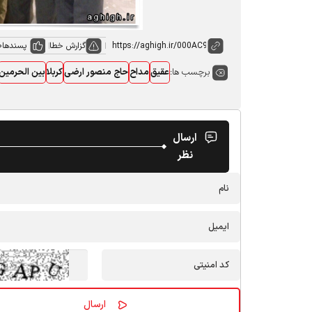
گزارش خطا
پسندها
0
برچسب ها:
عقیق
مداح
حاج منصور ارضی
کربلا
بین الحرمین
ارسال
نظر