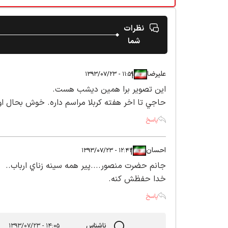
نظرات
شما
عليرضا
|
|
۱۱:۵۹ - ۱۳۹۳/۰۷/۲۳
اين تصوير برا همين ديشب هست.
حاجي تا اخر هفته كربلا مراسم داره. خوش بحال اون
پاسخ
احسان
|
|
۱۲:۴۲ - ۱۳۹۳/۰۷/۲۳
جانم حضرت منصور....پير همه سينه زناي ارباب..
خدا حفظش كنه.
پاسخ
ناشناس
۱۴:۰۵ - ۱۳۹۳/۰۷/۲۳