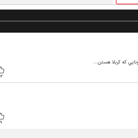
ايي كه كربلا هستن...
12
9