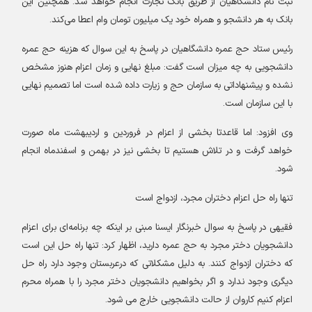
ثبت نام دانشگاهیان از طریق بانک تجارت انجام خواهد شد. همچنین این
بانک به هر دانشجو و همراه خود یک میلیون تومان وام اعطا می‌کند
.
رئیس ستاد حج عمره دانشگاهیان در پاسخ به این سوال که هزینه حج عمره
دانشجویی به چه میزان است گفت: مبلغ نهایی و زمان اعزام هنوز مشخص
نشده و پیشنهاداتی به سازمان حج و زیارت داده شده است اما تصمیم نهایی
با این سازمان است
.
وی افزود: اما قاعدتا بخشی از اعزام در فروردین و اردیبهشت ماه صورت
خواهد گرفت و در تلاش هستیم تا بخشی نیز در بهمن و اسفندماه انجام
شود
.
تنها راه حل اعزام دختران مجرد، ازدواج است
فقیهی در پاسخ به سوال خبرنگار ایسنا مبنی بر اینکه چه برنامه‌ای برای اعزام
دانشجویان دختر مجرد به حج عمره دارید، اظهار کرد: تنها راه حل این است
که دختران ازدواج کنند. به دلیل مشکلاتی که درعربستان وجود دارد راه حل
دیگری وجود ندارد و اگر بخواهیم دانشجویان دختر مجرد را با همراه محرم
اعزام کنیم کاروان از حالت دانشجویی خارج می شود
.