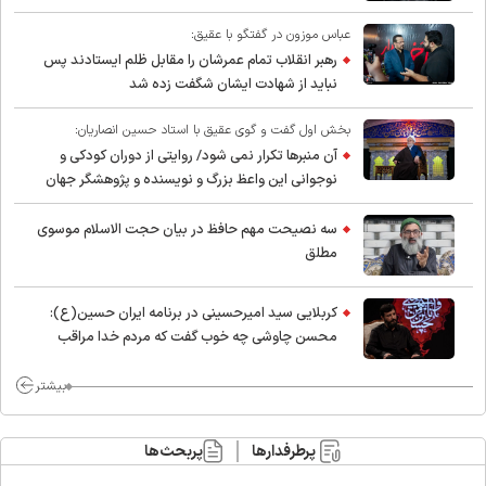
عباس موزون در گفتگو با عقیق:
رهبر انقلاب تمام عمرشان را مقابل ظلم ایستادند پس
نباید از شهادت ایشان شگفت زده شد
بخش اول گفت و گوی عقیق با استاد حسین انصاریان:
آن منبرها تکرار نمی شود/ روایتی از دوران کودکی و
نوجوانی این واعظ بزرگ و نویسنده و پژوهشگر جهان
اسلام
سه نصیحت مهم حافظ در بیان حجت الاسلام موسوی
مطلق
کربلایی سید امیر‌حسینی در برنامه ایران حسین(ع):
محسن چاوشی چه خوب گفت که مردم خدا مراقب
ماست/ مردم دهن تفرقه افکنان بزنند
بیشتر
پرطرفدارها
پربحث‌ها