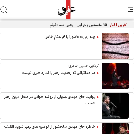
آخرین اخبار:
آقا نخستین زائر این اربعین شد+فیلم
چله زیارت عاشورا با ۴راهکارِ خاص
کربلایی حسین طاهری:
در مذاکراتی که رضایت رهبر را ندارد خبری نیست
روایت حاج مهدی رسولی از روضه خوانی در محل عروج رهبر
انقلاب
خاطره حاج مهدی سلحشور از توصیه های رهبر شهید انقلاب