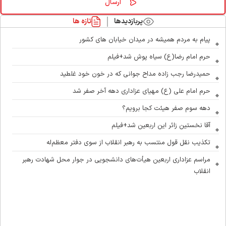
پربازدیدها
تازه ها
پیام به مردم همیشه در میدان خیابان های کشور
حرم امام رضا(ع) سیاه پوش شد+فیلم
حمیدرضا رجب زاده مداح جوانی که در خون خود غلطید
حرم امام علی (ع) مهیای عزاداری دهه آخر صفر شد
دهه سوم صفر هیئت کجا برویم؟
آقا نخستین زائر این اربعین شد+فیلم
تکذیب نقل قول منتسب به رهبر انقلاب از سوی دفتر معظم‌له
مراسم عزاداری اربعین هیأت‌های دانشجویی در جوار محل شهادت رهبر
انقلاب