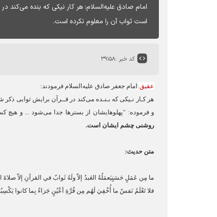
امام صادق علیه‌السلام: هر كار نيكى كه بنده مى‏‌كند 
است ثواب آن را معلوم نكرده است.
کد خبر :
۳۹۱۵۸
عقیق
:
امام جعفر صادق عليه‏‌السلام فرمودند
:
هر كـار نـيكى كه بـنـده مى‏‌كند در قــرآن برايش ثوابى ذ
و فرموده
: "
پهلوهايشان از بسترها جدا مى‏‌شود ... و هيچ كس 
روشنى چشم ايشان است
.
متن حدیث
:
ما مِن عَمَلٍ حَسَنٍ‏يَعمَلُهُ العَبدُ إلاّ ولَهُ ثَوابٌ في القرآنِ إلاّ صلاةَ ال
فلا تَعْلَمُ نَفسٌ ما أُخْفِيَ لَهُم مِن قُرَّةِ أعْيُنٍ جَزاءً بِما كانوا يَكْسِب