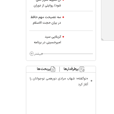
شود/ روایتی از دوران
کودکی و نوجوانی این
واعظ بزرگ و نویسنده و
سه نصیحت مهم حافظ
پژوهشگر جهان اسلام
در بیان حجت الاسلام
موسوی مطلق
کربلایی سید
امیر‌حسینی در برنامه
ایران حسین(ع):
محسن چاوشی چه
بیشتر
خوب گفت که مردم خدا
مراقب ماست/ مردم
پرطرفدارها
پربحث‌ها
دهن تفرقه افکنان بزنند
«نوگفته»؛ شهاب مرادی دورهمی نوجوانان را
آغاز کرد