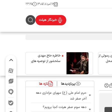
۱۶/مرداد/۱۴۰۵
۲۳:۲۵
خبرنگار هیئت
 رسولی از
خاطره حاج مهدی
محل
سلحشور از توصیه های
رهبر شهید انقلاب
پربازدیدها
تازه ها
حرم امام علی (ع) مهیای عزاداری دهه
آخر صفر شد
دهه سوم صفر هیئت کجا برویم؟