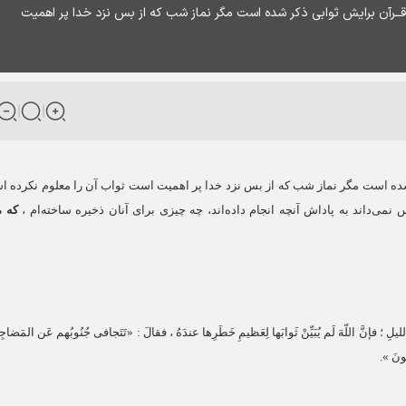
در قــرآن برايش ثوابى ذكر شده است مگر نماز شب كه از بس نزد خدا پر اهميت
كر شده است مگر نماز شب كه از بس نزد خدا پر اهميت است ثواب آن را معلوم نكرده 
نمى‏‌داند به پاداش آنچه انجام داده‌‏اند، چه چيزى براى آنان ذخيره ساخته‏‌ام ،
كه م
ليلِ ؛ فإنَّ اللّه‏َ لَم يُبَيِّنْ ثَوابَها لِعَظيمِ خَطَرِها عندَهُ ، فقالَ : «تَتَجافى جُنُوبُهم عَن المَضاجِع
ُونَ
».