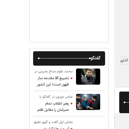
گفتگو
گذاری
محمد غلوم مداح بحرینی در
گفت و گو با عقیق:
تشییع آقا مقدمه ساز
ظهور است/ این کشور
صاحب دارد
عباس موزون در گفتگو با
عقیق:
رهبر انقلاب تمام
عمرشان را مقابل ظلم
ایستادند پس نباید از
بخش اول گفت و گوی عقیق
شهادت ایشان شگفت
با استاد حسین انصاریان:
زده شد
آن منبرها تکرار نمی