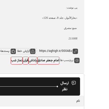
پی نوشت:
«
بحارالأنوار، جلد 8، صفحه 126
»
منبع:مشرق
211008
گزارش خطا
پسندها
0
برچسب ها:
امام جعفر صادق
پاداش
قرآن
نماز شب
ارسال
نظر