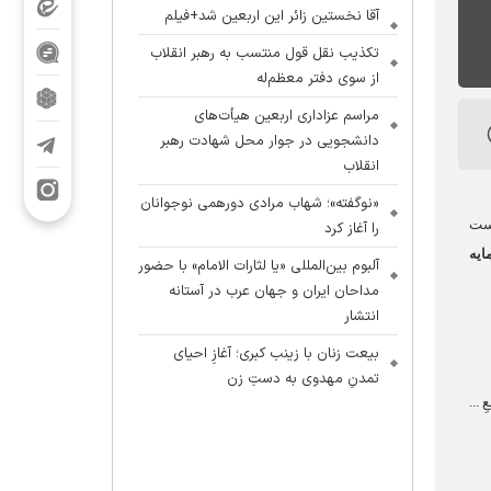
آقا نخستین زائر این اربعین شد+فیلم
تکذیب نقل قول منتسب به رهبر انقلاب
از سوی دفتر معظم‌له
مراسم عزاداری اربعین هیأت‌های
دانشجویی در جوار محل شهادت رهبر
انقلاب
«نوگفته»؛ شهاب مرادی دورهمی نوجوانان
است
را آغاز کرد
ايه
آلبوم بین‌المللی «یا لثارات الامام» با حضور
مداحان ایران و جهان عرب در آستانه
انتشار
بیعت زنان با زینب کبری؛ آغازِ احیای
تمدنِ مهدوی به دستِ زن
ِ ...