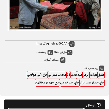
گزارش خطا
پسندها
0
اشتراک گذاری
برچسب ها:
عقیق
هیئت
الزهرا
عید
غدیر
93
محمد سهرابی
حاج اکبر مولایی
حاج جعفر عرب نژاد
حاج احد قدمی
حاج مهدی مختاری
ارسال