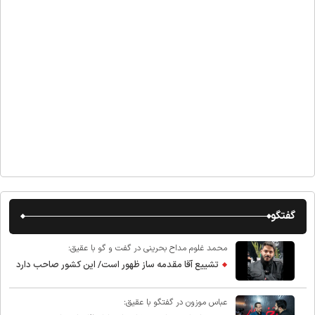
گفتگو
محمد غلوم مداح بحرینی در گفت و گو با عقیق:
تشییع آقا مقدمه ساز ظهور است/ این کشور صاحب دارد
عباس موزون در گفتگو با عقیق: