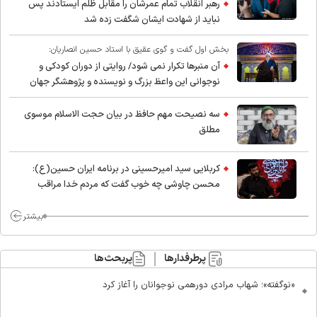
رهبر انقلاب تمام عمرشان را مقابل ظلم ایستادند پس
نباید از شهادت ایشان شگفت زده شد
بخش اول گفت و گوی عقیق با استاد حسین انصاریان:
آن منبرها تکرار نمی شود/ روایتی از دوران کودکی و
نوجوانی این واعظ بزرگ و نویسنده و پژوهشگر جهان
اسلام
سه نصیحت مهم حافظ در بیان حجت الاسلام موسوی
مطلق
کربلایی سید امیر‌حسینی در برنامه ایران حسین(ع):
محسن چاوشی چه خوب گفت که مردم خدا مراقب
ماست/ مردم دهن تفرقه افکنان بزنند
بیشتر
پرطرفدارها
پربحث‌ها
«نوگفته»؛ شهاب مرادی دورهمی نوجوانان را آغاز کرد