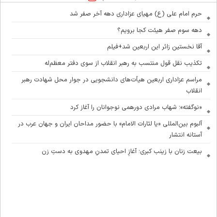
حرم امام علی (ع) مهیای عزاداری دهه آخر صفر شد
دهه سوم صفر هیئت کجا برویم؟
آقا نخستین زائر این اربعین شد+فیلم
تکذیب نقل قول منتسب به رهبر انقلاب از سوی دفتر معظم‌له
مراسم عزاداری اربعین هیأت‌های دانشجویی در جوار محل شهادت رهبر
انقلاب
«نوگفته»؛ شهاب مرادی دورهمی نوجوانان را آغاز کرد
آلبوم بین‌المللی «یا لثارات الامام» با حضور مداحان ایران و جهان عرب در
آستانه انتشار
بیعت زنان با زینب کبری؛ آغازِ احیای تمدنِ مهدوی به دستِ زن