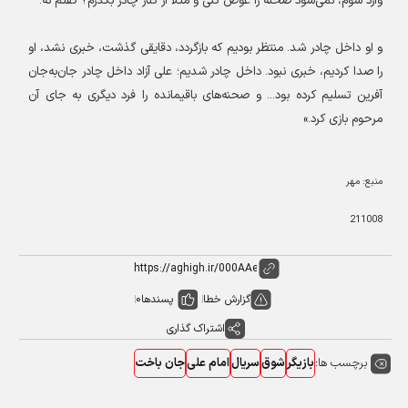
وارد شوم، نمی‌شود صحنه را عوض کنی و مثلا از کنار چادر بگذرم؟ گفتم نه
.
و او داخل چادر شد. منتظر بودیم که بازگردد، دقایقی گذشت، خبری نشد، او
را صدا کردیم، خبری نبود. داخل چادر شدیم؛ علی آزاد داخل چادر جان‌به‌جان
آفرین تسلیم کرده بود... و صحنه‌های باقیمانده را فرد دیگری به جای آن
مرحوم بازی کرد
.»
منبع: مهر
211008
گزارش خطا
پسندها
0
اشتراک گذاری
برچسب ها:
بازیگر
شوق
سریال
امام علی
جان باخت