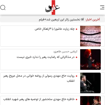
آخرین اخبار:
آقا نخستین زائر این اربعین شد+فیلم
چله زیارت عاشورا با ۴راهکارِ خاص
کربلایی حسین طاهری:
در مذاکراتی که رضایت رهبر را ندارد خبری نیست
روایت حاج مهدی رسولی از روضه خوانی در محل عروج رهبر
انقلاب
خاطره حاج مهدی سلحشور از توصیه های رهبر شهید انقلاب