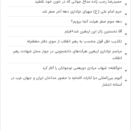
حمیدرضا رجب زاده مداح جوانی که در خون خود غلطید
حرم امام علی (ع) مهیای عزاداری دهه آخر صفر شد
دهه سوم صفر هیئت کجا برویم؟
آقا نخستین زائر این اربعین شد+فیلم
تکذیب نقل قول منتسب به رهبر انقلاب از سوی دفتر معظم‌له
مراسم عزاداری اربعین هیأت‌های دانشجویی در جوار محل شهادت رهبر
انقلاب
«نوگفته»؛ شهاب مرادی دورهمی نوجوانان را آغاز کرد
آلبوم بین‌المللی «یا لثارات الامام» با حضور مداحان ایران و جهان عرب در
آستانه انتشار