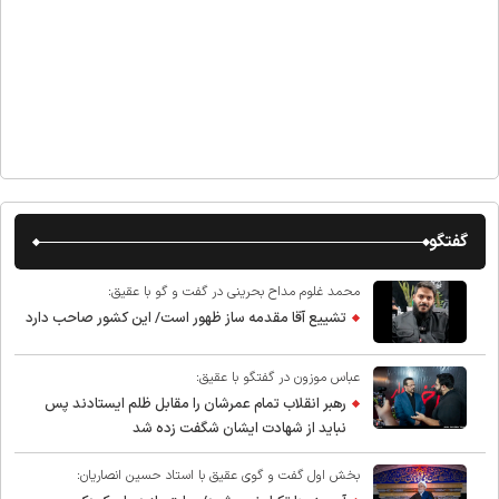
گفتگو
محمد غلوم مداح بحرینی در گفت و گو با عقیق:
تشییع آقا مقدمه ساز ظهور است/ این کشور صاحب دارد
عباس موزون در گفتگو با عقیق:
رهبر انقلاب تمام عمرشان را مقابل ظلم ایستادند پس
نباید از شهادت ایشان شگفت زده شد
بخش اول گفت و گوی عقیق با استاد حسین انصاریان: