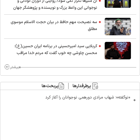
آن منبرها تکرار نمی شود/ روایتی از دوران کودکی و
نوجوانی این واعظ بزرگ و نویسنده و پژوهشگر جهان
اسلام
سه نصیحت مهم حافظ در بیان حجت الاسلام موسوی
مطلق
کربلایی سید امیر‌حسینی در برنامه ایران حسین(ع):
محسن چاوشی چه خوب گفت که مردم خدا مراقب
ماست/ مردم دهن تفرقه افکنان بزنند
بیشتر
پرطرفدارها
پربحث‌ها
«نوگفته»؛ شهاب مرادی دورهمی نوجوانان را آغاز کرد