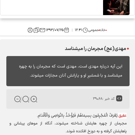
خانه
عمومی
۱۲:۴۱
۱۳۹۳/۰۷/۲۵
مهدی(عج) مجرمان را میشناسد
این آیه درباره مهدی است، مهدی است که مجرمان را به چهره
میشناسد و با شمشیرِ او و یارانش آنان مجازات میشوند.
کد خبر :
۳۹۰۶۸
عقیق
:
یُعْرَفُ الْمُجْرِمُونَ بِسِیمَاهُمْ فَیُؤْخَذُ بِالنَّوَاصِی وَالْأَقْدَامِ
.
مجرمان از چهره هایشان شناخته میشوند، آنگاه از موهای پیشانی و
پاهایشان گرفته و به دوزخ افکنده شوند
.