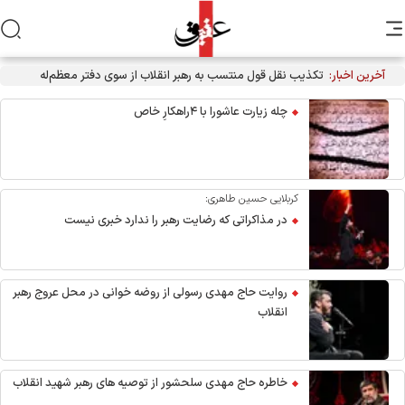
آخرین اخبار:
تکذیب نقل قول منتسب به رهبر انقلاب از سوی دفتر معظم‌له
چله زیارت عاشورا با ۴راهکارِ خاص
کربلایی حسین طاهری:
در مذاکراتی که رضایت رهبر را ندارد خبری نیست
روایت حاج مهدی رسولی از روضه خوانی در محل عروج رهبر
انقلاب
خاطره حاج مهدی سلحشور از توصیه های رهبر شهید انقلاب