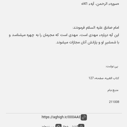
«
سورهء الرحمن، آیهء 41ا
»
امام صادق علیه السلام فرمودند
:
این آیه دربارهء مهدی است، مهدی است که مجرمان را به چهره میشناسد و
با شمشیرِ او و یارانش آنان مجازات میشوند
.
پی نوشت:
کتاب الغیبه، صفحهء 127
منبع:جام
211008
گزارش خطا
پسندها
0