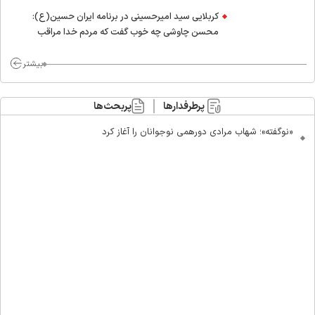
کربلایی سید امیر‌حسینی در برنامه ایران حسین(ع):
محسن چاوشی چه خوب گفت که مردم خدا مراقب
ماست/ مردم دهن تفرقه افکنان بزنند
بیشتر
پرطرفدارها
پربحث‌ها
«نوگفته»؛ شهاب مرادی دورهمی نوجوانان را آغاز کرد